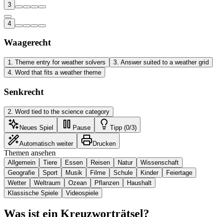
3
4
Waagerecht
1
.
Theme entry for weather solvers
3
.
Answer suited to a weather grid
4
.
Word that fits a weather theme
Senkrecht
2
.
Word tied to the science category
Neues Spiel
Pause
Tipp (0/3)
Automatisch weiter
Drucken
Themen ansehen
Allgemein
Tiere
Essen
Reisen
Natur
Wissenschaft
Geografie
Sport
Musik
Filme
Schule
Kinder
Feiertage
Wetter
Weltraum
Ozean
Pflanzen
Haushalt
Klassische Spiele
Videospiele
Was ist ein Kreuzworträtsel?