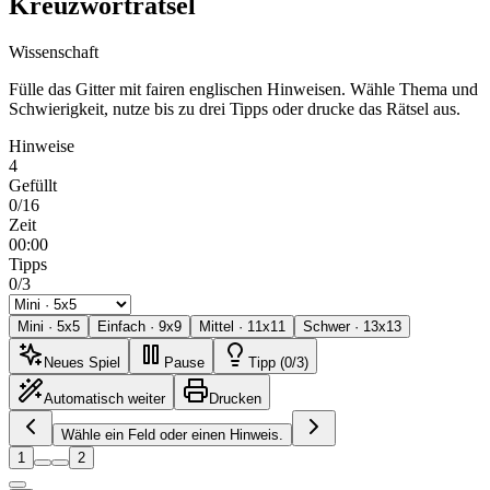
Kreuzworträtsel
Wissenschaft
Fülle das Gitter mit fairen englischen Hinweisen. Wähle Thema und
Schwierigkeit, nutze bis zu drei Tipps oder drucke das Rätsel aus.
Hinweise
4
Gefüllt
0/16
Zeit
00:00
Tipps
0/3
Mini
·
5
x
5
Einfach
·
9
x
9
Mittel
·
11
x
11
Schwer
·
13
x
13
Neues Spiel
Pause
Tipp (0/3)
Automatisch weiter
Drucken
Wähle ein Feld oder einen Hinweis.
1
2