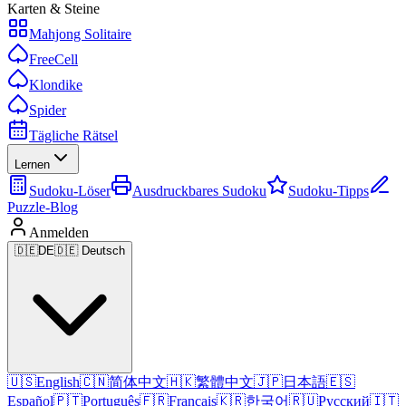
Karten & Steine
Mahjong Solitaire
FreeCell
Klondike
Spider
Tägliche Rätsel
Lernen
Sudoku-Löser
Ausdruckbares Sudoku
Sudoku-Tipps
Puzzle-Blog
Anmelden
🇩🇪
DE
🇩🇪 Deutsch
🇺🇸
English
🇨🇳
简体中文
🇭🇰
繁體中文
🇯🇵
日本語
🇪🇸
Español
🇵🇹
Português
🇫🇷
Français
🇰🇷
한국어
🇷🇺
Русский
🇮🇹