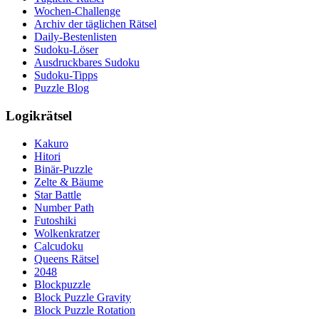
Wochen-Challenge
Archiv der täglichen Rätsel
Daily-Bestenlisten
Sudoku-Löser
Ausdruckbares Sudoku
Sudoku-Tipps
Puzzle Blog
Logikrätsel
Kakuro
Hitori
Binär-Puzzle
Zelte & Bäume
Star Battle
Number Path
Futoshiki
Wolkenkratzer
Calcudoku
Queens Rätsel
2048
Blockpuzzle
Block Puzzle Gravity
Block Puzzle Rotation