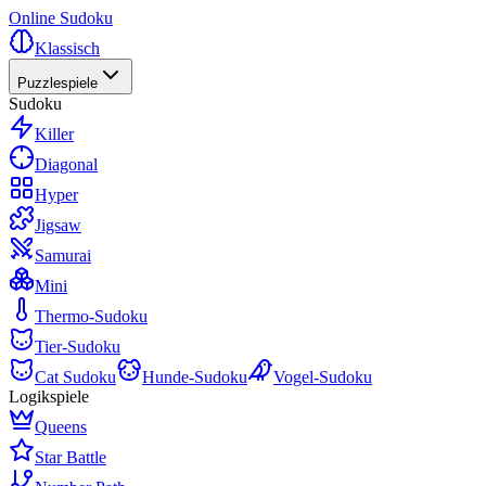
Online Sudoku
Klassisch
Puzzlespiele
Sudoku
Killer
Diagonal
Hyper
Jigsaw
Samurai
Mini
Thermo-Sudoku
Tier-Sudoku
Cat Sudoku
Hunde-Sudoku
Vogel-Sudoku
Logikspiele
Queens
Star Battle