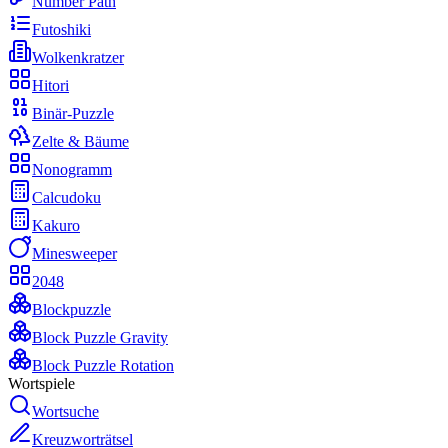
Number Path
Futoshiki
Wolkenkratzer
Hitori
Binär-Puzzle
Zelte & Bäume
Nonogramm
Calcudoku
Kakuro
Minesweeper
2048
Blockpuzzle
Block Puzzle Gravity
Block Puzzle Rotation
Wortspiele
Wortsuche
Kreuzworträtsel