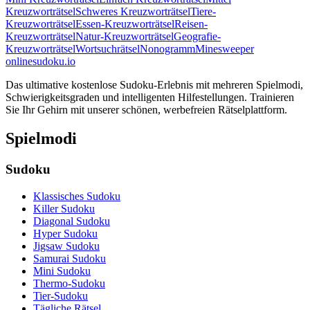
Kreuzworträtsel
Schweres Kreuzworträtsel
Tiere-
Kreuzworträtsel
Essen-Kreuzworträtsel
Reisen-
Kreuzworträtsel
Natur-Kreuzworträtsel
Geografie-
Kreuzworträtsel
Wortsuchrätsel
Nonogramm
Minesweeper
onlinesudoku.io
Das ultimative kostenlose Sudoku-Erlebnis mit mehreren Spielmodi,
Schwierigkeitsgraden und intelligenten Hilfestellungen. Trainieren
Sie Ihr Gehirn mit unserer schönen, werbefreien Rätselplattform.
Spielmodi
Sudoku
Klassisches Sudoku
Killer Sudoku
Diagonal Sudoku
Hyper Sudoku
Jigsaw Sudoku
Samurai Sudoku
Mini Sudoku
Thermo-Sudoku
Tier-Sudoku
Tägliche Rätsel