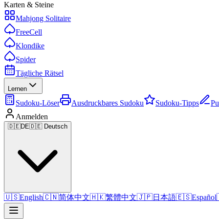
Karten & Steine
Mahjong Solitaire
FreeCell
Klondike
Spider
Tägliche Rätsel
Lernen
Sudoku-Löser
Ausdruckbares Sudoku
Sudoku-Tipps
Pu
Anmelden
🇩🇪
DE
🇩🇪 Deutsch
🇺🇸
English
🇨🇳
简体中文
🇭🇰
繁體中文
🇯🇵
日本語
🇪🇸
Español