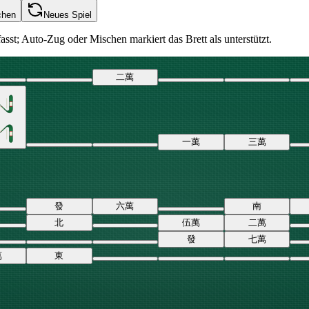
chen
Neues Spiel
sst; Auto-Zug oder Mischen markiert das Brett als unterstützt.
二
萬
一
萬
三
萬
發
六
萬
南
北
伍
萬
二
萬
發
七
萬
萬
東