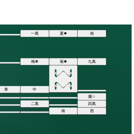
一
萬
夏
✹
南
梅
✾
菊
✺
九
萬
東
中
蘭
♧
二
萬
四
萬
南
西