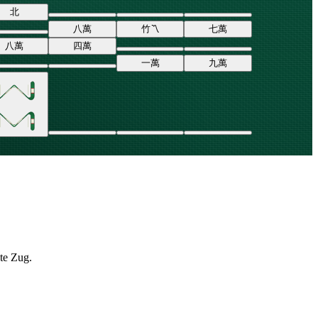
北
八
萬
竹
〽
七
萬
八
萬
四
萬
一
萬
九
萬
ste Zug.