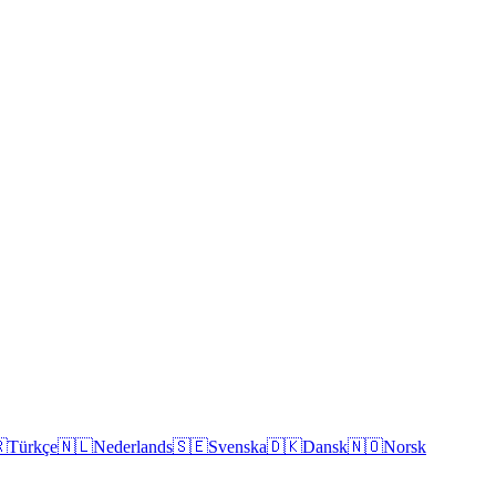

Türkçe
🇳🇱
Nederlands
🇸🇪
Svenska
🇩🇰
Dansk
🇳🇴
Norsk