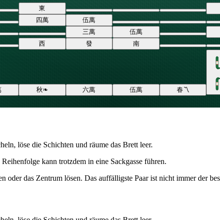
東
四
萬
伍
萬
三
萬
伍
萬
西
發
南
萬
秋
❧
六
萬
伍
萬
春
〽
eln, löse die Schichten und räume das Brett leer.
e Reihenfolge kann trotzdem in eine Sackgasse führen.
n oder das Zentrum lösen. Das auffälligste Paar ist nicht immer der be
eln, löse die Schichten und räume das Brett leer.