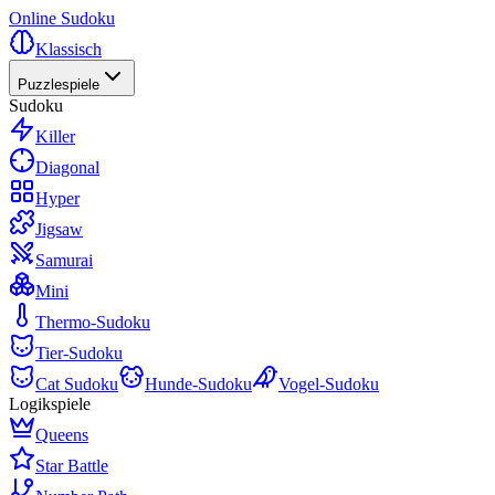
Online Sudoku
Klassisch
Puzzlespiele
Sudoku
Killer
Diagonal
Hyper
Jigsaw
Samurai
Mini
Thermo-Sudoku
Tier-Sudoku
Cat Sudoku
Hunde-Sudoku
Vogel-Sudoku
Logikspiele
Queens
Star Battle