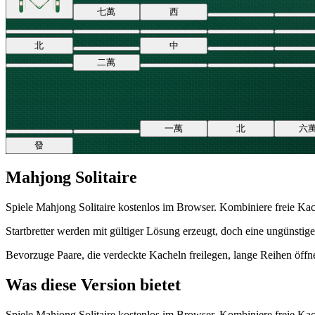
七
萬
西
北
中
二
萬
一
萬
北
六
發
Mahjong Solitaire
Spiele Mahjong Solitaire kostenlos im Browser. Kombiniere freie Kach
Startbretter werden mit gültiger Lösung erzeugt, doch eine ungünstig
Bevorzuge Paare, die verdeckte Kacheln freilegen, lange Reihen öffne
Was diese Version bietet
Spiele Mahjong Solitaire kostenlos im Browser. Kombiniere freie Kach