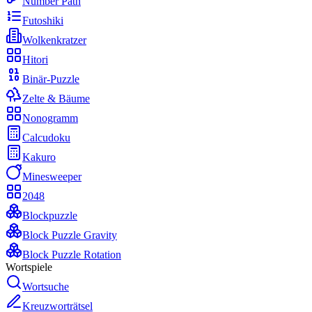
Number Path
Futoshiki
Wolkenkratzer
Hitori
Binär-Puzzle
Zelte & Bäume
Nonogramm
Calcudoku
Kakuro
Minesweeper
2048
Blockpuzzle
Block Puzzle Gravity
Block Puzzle Rotation
Wortspiele
Wortsuche
Kreuzworträtsel