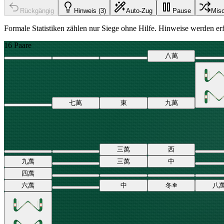
Rückgängig
Hinweis (3)
Auto-Zug
Pause
Mis
Formale Statistiken zählen nur Siege ohne Hilfe. Hinweise werden erfa
16 Paare
八
萬
七
萬
東
九
萬
三
萬
西
九
萬
三
萬
中
四
萬
六
萬
中
冬
❄
八