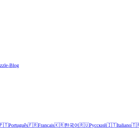
zzle-Blog
🇵🇹
Português
🇫🇷
Français
🇰🇷
한국어
🇷🇺
Русский
🇮🇹
Italiano
🇹