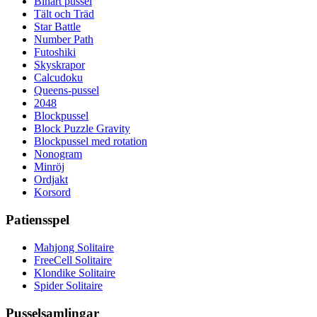
Binärt pussel
Tält och Träd
Star Battle
Number Path
Futoshiki
Skyskrapor
Calcudoku
Queens-pussel
2048
Blockpussel
Block Puzzle Gravity
Blockpussel med rotation
Nonogram
Minröj
Ordjakt
Korsord
Patiensspel
Mahjong Solitaire
FreeCell Solitaire
Klondike Solitaire
Spider Solitaire
Pusselsamlingar