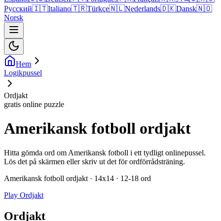
Русский
🇮🇹
Italiano
🇹🇷
Türkçe
🇳🇱
Nederlands
🇩🇰
Dansk
🇳🇴
Norsk
Hem
Logikpussel
Ordjakt
gratis online puzzle
Amerikansk fotboll ordjakt
Hitta gömda ord om Amerikansk fotboll i ett tydligt onlinepussel.
Lös det på skärmen eller skriv ut det för ordförrådsträning.
Amerikansk fotboll ordjakt · 14x14 · 12-18 ord
Play Ordjakt
Ordjakt