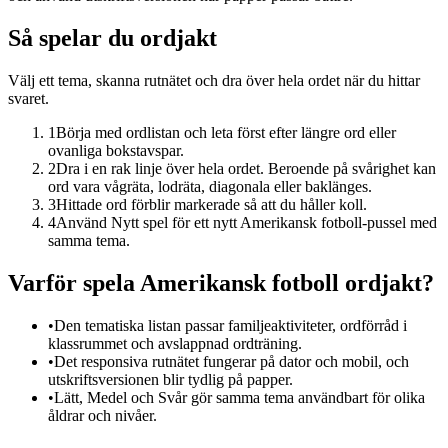
Så spelar du ordjakt
Välj ett tema, skanna rutnätet och dra över hela ordet när du hittar
svaret.
1
Börja med ordlistan och leta först efter längre ord eller
ovanliga bokstavspar.
2
Dra i en rak linje över hela ordet. Beroende på svårighet kan
ord vara vågräta, lodräta, diagonala eller baklänges.
3
Hittade ord förblir markerade så att du håller koll.
4
Använd Nytt spel för ett nytt Amerikansk fotboll-pussel med
samma tema.
Varför spela Amerikansk fotboll ordjakt?
•
Den tematiska listan passar familjeaktiviteter, ordförråd i
klassrummet och avslappnad ordträning.
•
Det responsiva rutnätet fungerar på dator och mobil, och
utskriftsversionen blir tydlig på papper.
•
Lätt, Medel och Svår gör samma tema användbart för olika
åldrar och nivåer.