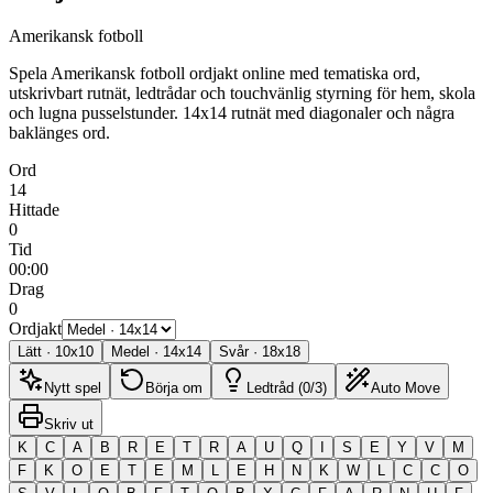
Amerikansk fotboll
Spela Amerikansk fotboll ordjakt online med tematiska ord,
utskrivbart rutnät, ledtrådar och touchvänlig styrning för hem, skola
och lugna pusselstunder.
14x14 rutnät med diagonaler och några
baklänges ord.
Ord
14
Hittade
0
Tid
00:00
Drag
0
Ordjakt
Lätt
·
10
x
10
Medel
·
14
x
14
Svår
·
18
x
18
Nytt spel
Börja om
Ledtråd (0/3)
Auto Move
Skriv ut
K
C
A
B
R
E
T
R
A
U
Q
I
S
E
Y
V
M
F
K
O
E
T
E
M
L
E
H
N
K
W
L
C
C
O