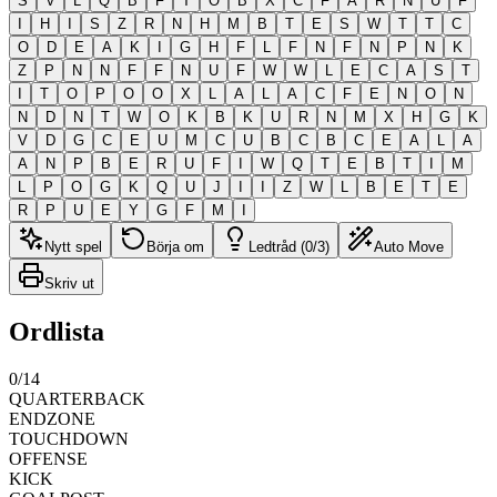
S
V
L
Q
B
F
T
O
B
X
C
F
A
R
N
U
F
I
H
I
S
Z
R
N
H
M
B
T
E
S
W
T
T
C
O
D
E
A
K
I
G
H
F
L
F
N
F
N
P
N
K
Z
P
N
N
F
F
N
U
F
W
W
L
E
C
A
S
T
I
T
O
P
O
O
X
L
A
L
A
C
F
E
N
O
N
N
D
N
T
W
O
K
B
K
U
R
N
M
X
H
G
K
V
D
G
C
E
U
M
C
U
B
C
B
C
E
A
L
A
A
N
P
B
E
R
U
F
I
W
Q
T
E
B
T
I
M
L
P
O
G
K
Q
U
J
I
I
Z
W
L
B
E
T
E
R
P
U
E
Y
G
F
M
I
Nytt spel
Börja om
Ledtråd (0/3)
Auto Move
Skriv ut
Ordlista
0
/
14
QUARTERBACK
ENDZONE
TOUCHDOWN
OFFENSE
KICK