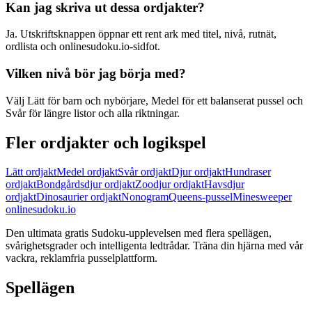
Kan jag skriva ut dessa ordjakter?
Ja. Utskriftsknappen öppnar ett rent ark med titel, nivå, rutnät,
ordlista och onlinesudoku.io-sidfot.
Vilken nivå bör jag börja med?
Välj Lätt för barn och nybörjare, Medel för ett balanserat pussel och
Svår för längre listor och alla riktningar.
Fler ordjakter och logikspel
Lätt ordjakt
Medel ordjakt
Svår ordjakt
Djur ordjakt
Hundraser
ordjakt
Bondgårdsdjur ordjakt
Zoodjur ordjakt
Havsdjur
ordjakt
Dinosaurier ordjakt
Nonogram
Queens-pussel
Minesweeper
onlinesudoku.io
Den ultimata gratis Sudoku-upplevelsen med flera spellägen,
svårighetsgrader och intelligenta ledtrådar. Träna din hjärna med vår
vackra, reklamfria pusselplattform.
Spellägen