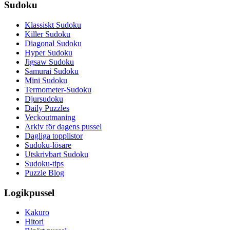
Sudoku
Klassiskt Sudoku
Killer Sudoku
Diagonal Sudoku
Hyper Sudoku
Jigsaw Sudoku
Samurai Sudoku
Mini Sudoku
Termometer-Sudoku
Djursudoku
Daily Puzzles
Veckoutmaning
Arkiv för dagens pussel
Dagliga topplistor
Sudoku-lösare
Utskrivbart Sudoku
Sudoku-tips
Puzzle Blog
Logikpussel
Kakuro
Hitori