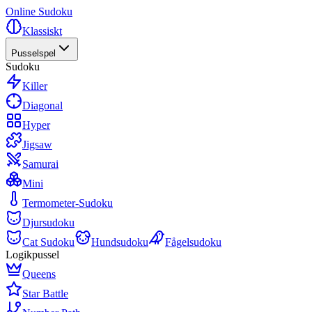
Online Sudoku
Klassiskt
Pusselspel
Sudoku
Killer
Diagonal
Hyper
Jigsaw
Samurai
Mini
Termometer-Sudoku
Djursudoku
Cat Sudoku
Hundsudoku
Fågelsudoku
Logikpussel
Queens
Star Battle