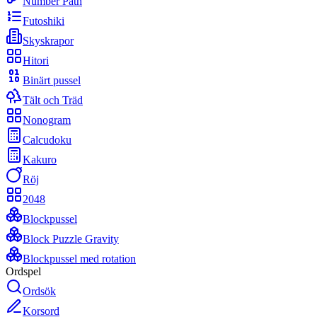
Number Path
Futoshiki
Skyskrapor
Hitori
Binärt pussel
Tält och Träd
Nonogram
Calcudoku
Kakuro
Röj
2048
Blockpussel
Block Puzzle Gravity
Blockpussel med rotation
Ordspel
Ordsök
Korsord