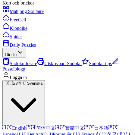
Kort och brickor
Mahjong Solitaire
FreeCell
Klondike
Spider
Daily Puzzles
Lär dig
Sudoku-lösare
Utskrivbart Sudoku
Sudoku-tips
Pusselblogg
Logga in
🇸🇪
SV
🇸🇪 Svenska
🇺🇸
English
🇨🇳
简体中文
🇭🇰
繁體中文
🇯🇵
日本語
🇪🇸
Español
🇩🇪
Deutsch
🇵🇹
Português
🇫🇷
Français
🇰🇷
한국어
🇷🇺