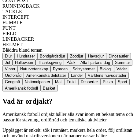
GOALPOST
RUNNINGBACK
TACKLE
INTERCEPT
FUMBLE
PUNT
FIELD
LINEBACKER
HELMET
Bläddra bland teman
Djur
Hundraser
Bondgårdsdjur
Zoodjur
Havsdjur
Dinosaurier
Jul
Halloween
Thanksgiving
Påsk
Alla hjärtans dag
Sommar
Vinter
Naturvetenskap
Rymden
Solsystemet
Biologi
Väder
Ordförråd
Amerikanska delstater
Länder
Världens huvudstäder
Geografi
Nationalparker
Mat
Frukt
Desserter
Pizza
Sport
Amerikansk fotboll
Basket
Vad är ordjakt?
Amerikansk fotboll ordjakt håller alla svar inom ett bekant tema och
passar för stavning, ordförråd och tematiska aktiviteter.
Upplägget är enkelt: sök i rutnätet, markera hela ordet, följ ordlistan
och använd utskriftsversionen när papper passar bättre.