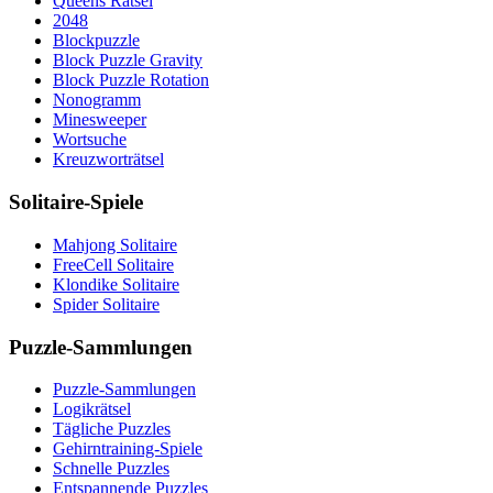
Queens Rätsel
2048
Blockpuzzle
Block Puzzle Gravity
Block Puzzle Rotation
Nonogramm
Minesweeper
Wortsuche
Kreuzworträtsel
Solitaire-Spiele
Mahjong Solitaire
FreeCell Solitaire
Klondike Solitaire
Spider Solitaire
Puzzle-Sammlungen
Puzzle-Sammlungen
Logikrätsel
Tägliche Puzzles
Gehirntraining-Spiele
Schnelle Puzzles
Entspannende Puzzles