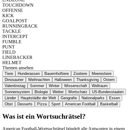
TOUCHDOWN
OFFENSE
KICK
GOALPOST
RUNNINGBACK
TACKLE
INTERCEPT
FUMBLE
PUNT
FIELD
LINEBACKER
HELMET
Themen ansehen
Tiere
Hunderassen
Bauernhoftiere
Zootiere
Meerestiere
Dinosaurier
Weihnachten
Halloween
Thanksgiving
Ostern
Valentinstag
Sommer
Winter
Wissenschaft
Weltraum
Sonnensystem
Biologie
Wetter
Wortschatz
US-Bundesstaaten
Länder
Hauptstädte der Welt
Geografie
Nationalparks
Essen
Obst
Desserts
Pizza
Sport
American Football
Basketball
Was ist ein Wortsuchrätsel?
American Football-Wortsuchrätsel bündelt alle Antworten in einem