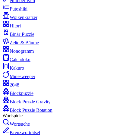
Number Path
Futoshiki
Wolkenkratzer
Hitori
Binär-Puzzle
Zelte & Bäume
Nonogramm
Calcudoku
Kakuro
Minesweeper
2048
Blockpuzzle
Block Puzzle Gravity
Block Puzzle Rotation
Wortspiele
Wortsuche
Kreuzworträtsel