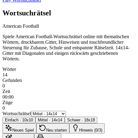
Wortsuchrätsel
American Football
Spiele American Football-Wortsuchrätsel online mit thematischen
Wörtern, druckbarem Gitter, Hinweisen und touchfreundlicher
Steuerung für Zuhause, Schule und entspannte Rätselzeit.
14x14-
Gitter mit Diagonalen und einigen rückwärts geschriebenen
Wörtern.
Wörter
14
Gefunden
0
Zeit
00:00
Züge
0
Wortsuchrätsel
Einfach
·
10
x
10
Mittel
·
14
x
14
Schwer
·
18
x
18
Neues Spiel
Neu starten
Hinweis (0/3)