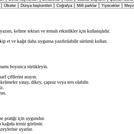
Ülkeler
Dünya başkentleri
Coğrafya
Milli parklar
Yiyecekler
Meyv
azım, kelime tekrarı ve temalı etkinlikler için kullanışlıdır.
akip et ve kağıt daha uygunsa yazdırılabilir sürümü kullan.
amamı boyunca sürükleyin.
rf çiftlerini arayın.
limeler yatay, dikey, çapraz veya ters olabilir.
iz.
nın.
ime pratiği için uygundur.
m kağıtta temiz görünür.
zeylerine uyarlar.