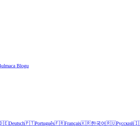
Bulmaca Blogu
🇩🇪
Deutsch
🇵🇹
Português
🇫🇷
Français
🇰🇷
한국어
🇷🇺
Русский
🇮