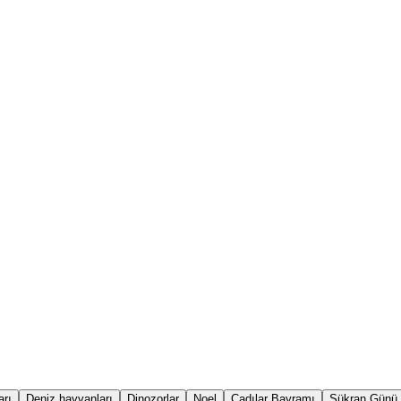
arı
Deniz hayvanları
Dinozorlar
Noel
Cadılar Bayramı
Şükran Günü