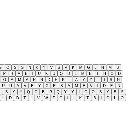
S
O
S
S
N
K
Y
V
S
V
K
M
G
J
N
M
B
P
H
A
B
I
U
K
U
Q
D
L
M
E
T
H
O
D
G
A
M
A
R
N
D
E
K
I
A
Y
Y
T
I
S
N
U
U
A
V
E
Y
G
E
S
A
M
E
V
I
D
E
N
P
S
Y
Y
Q
O
B
R
Q
Y
Y
I
C
O
S
Y
B
S
L
D
D
T
L
V
W
Z
C
I
L
K
T
B
I
O
L
O