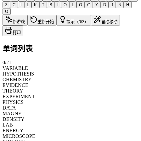
Z
C
I
L
K
T
B
I
O
L
O
G
Y
D
J
N
H
O
新游戏
重新开始
提示（0/3）
自动移动
打印
单词列表
0
/
21
VARIABLE
HYPOTHESIS
CHEMISTRY
EVIDENCE
THEORY
EXPERIMENT
PHYSICS
DATA
MAGNET
DENSITY
LAB
ENERGY
MICROSCOPE