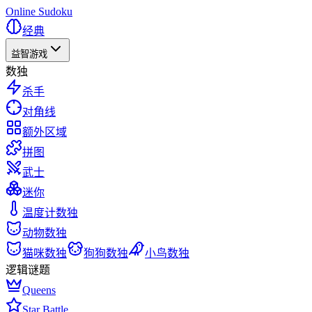
Online Sudoku
经典
益智游戏
数独
杀手
对角线
额外区域
拼图
武士
迷你
温度计数独
动物数独
猫咪数独
狗狗数独
小鸟数独
逻辑谜题
Queens
Star Battle