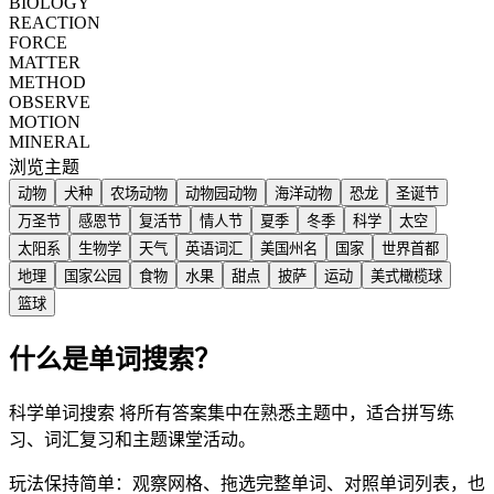
BIOLOGY
REACTION
FORCE
MATTER
METHOD
OBSERVE
MOTION
MINERAL
浏览主题
动物
犬种
农场动物
动物园动物
海洋动物
恐龙
圣诞节
万圣节
感恩节
复活节
情人节
夏季
冬季
科学
太空
太阳系
生物学
天气
英语词汇
美国州名
国家
世界首都
地理
国家公园
食物
水果
甜点
披萨
运动
美式橄榄球
篮球
什么是单词搜索？
科学单词搜索 将所有答案集中在熟悉主题中，适合拼写练
习、词汇复习和主题课堂活动。
玩法保持简单：观察网格、拖选完整单词、对照单词列表，也