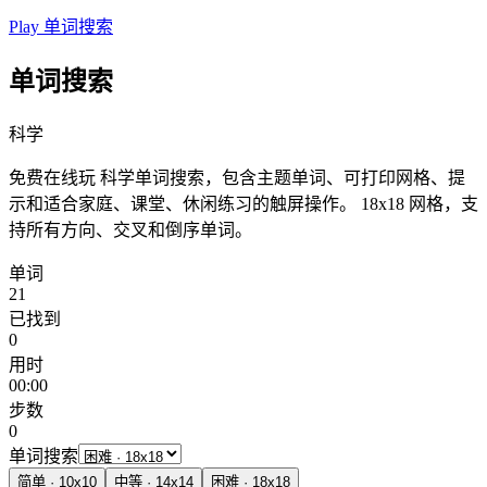
Play 单词搜索
单词搜索
科学
免费在线玩 科学单词搜索，包含主题单词、可打印网格、提
示和适合家庭、课堂、休闲练习的触屏操作。
18x18 网格，支
持所有方向、交叉和倒序单词。
单词
21
已找到
0
用时
00:00
步数
0
单词搜索
简单
·
10
x
10
中等
·
14
x
14
困难
·
18
x
18