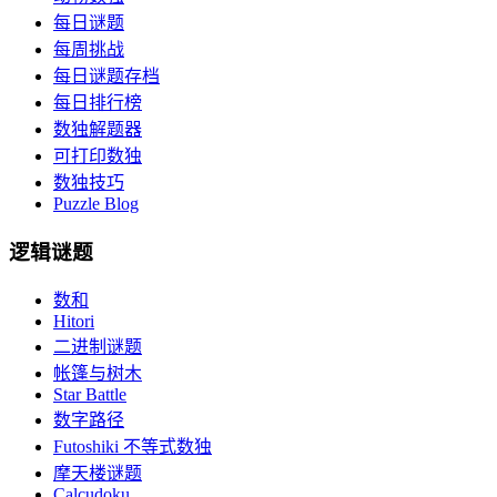
每日谜题
每周挑战
每日谜题存档
每日排行榜
数独解题器
可打印数独
数独技巧
Puzzle Blog
逻辑谜题
数和
Hitori
二进制谜题
帐篷与树木
Star Battle
数字路径
Futoshiki 不等式数独
摩天楼谜题
Calcudoku