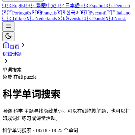
🇺🇸
English
🇭🇰
繁體中文
🇯🇵
日本語
🇪🇸
Español
🇩🇪
Deutsch
🇵🇹
Português
🇫🇷
Français
🇰🇷
한국어
🇷🇺
Русский
🇮🇹
Italiano
🇹🇷
Türkçe
🇳🇱
Nederlands
🇸🇪
Svenska
🇩🇰
Dansk
🇳🇴
Norsk
首页
逻辑谜题
单词搜索
免费 在线 puzzle
科学单词搜索
围绕 科学 主题寻找隐藏单词。可以在线拖拽解题，也可以打
印成词汇练习或课堂活动。
科学单词搜索 · 18x18 · 18-25 个单词