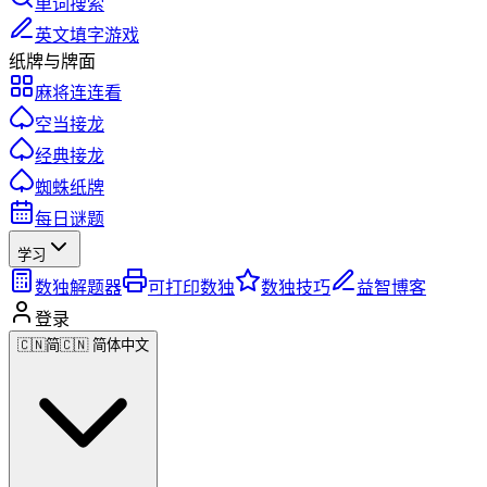
单词搜索
英文填字游戏
纸牌与牌面
麻将连连看
空当接龙
经典接龙
蜘蛛纸牌
每日谜题
学习
数独解题器
可打印数独
数独技巧
益智博客
登录
🇨🇳
简
🇨🇳 简体中文