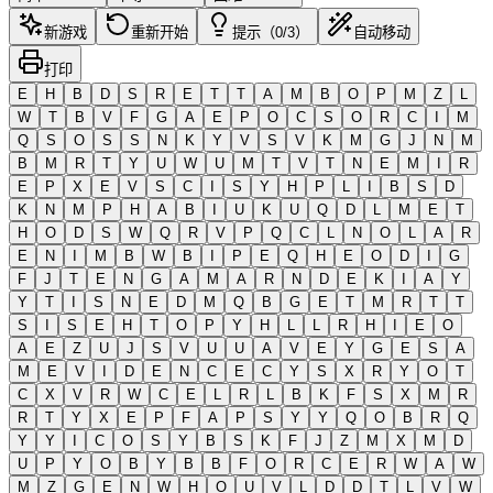
新游戏
重新开始
提示（0/3）
自动移动
打印
E
H
B
D
S
R
E
T
T
A
M
B
O
P
M
Z
L
W
T
B
V
F
G
A
E
P
O
C
S
O
R
C
I
M
Q
S
O
S
S
N
K
Y
V
S
V
K
M
G
J
N
M
B
M
R
T
Y
U
W
U
M
T
V
T
N
E
M
I
R
E
P
X
E
V
S
C
I
S
Y
H
P
L
I
B
S
D
K
N
M
P
H
A
B
I
U
K
U
Q
D
L
M
E
T
H
O
D
S
W
Q
R
V
P
Q
C
L
N
O
L
A
R
E
N
I
M
B
W
B
I
P
E
Q
H
E
O
D
I
G
F
J
T
E
N
G
A
M
A
R
N
D
E
K
I
A
Y
Y
T
I
S
N
E
D
M
Q
B
G
E
T
M
R
T
T
S
I
S
E
H
T
O
P
Y
H
L
L
R
H
I
E
O
A
E
Z
U
J
S
V
U
U
A
V
E
Y
G
E
S
A
M
E
V
I
D
E
N
C
E
C
Y
S
X
R
Y
O
T
C
X
V
R
W
C
E
L
R
L
B
K
F
S
X
M
R
R
T
Y
X
E
P
F
A
P
S
Y
Y
Q
O
B
R
Q
Y
Y
I
C
O
S
Y
B
S
K
F
J
Z
M
X
M
D
U
P
Y
O
B
Y
B
B
F
O
R
C
E
R
W
A
W
M
Z
G
E
N
W
H
O
U
V
L
D
D
T
L
V
W