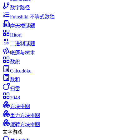
数字路径
Futoshiki 不等式数独
摩天楼谜题
Hitori
二进制谜题
帐篷与树木
数织
Calcudoku
数和
扫雷
2048
方块拼图
重力方块拼图
旋转方块拼图
文字游戏