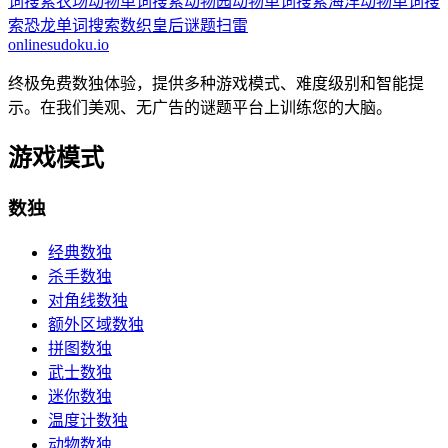
词搜索
农场动物单词搜索
动物园动物单词搜索
海洋动物单词搜
索
恐龙单词搜索
数织
皇后谜题
扫雷
onlinesudoku.io
终极免费数独体验，提供多种游戏模式、难度级别和智能提
示。在我们美观、无广告的谜题平台上训练您的大脑。
游戏模式
数独
经典数独
杀手数独
对角线数独
额外区域数独
拼图数独
武士数独
迷你数独
温度计数独
动物数独