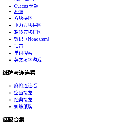
Queens 谜题
2048
方块拼图
重力方块拼图
旋转方块拼图
数织（Nonogram）
扫雷
单词搜索
英文填字游戏
纸牌与连连看
麻将连连看
空当接龙
经典接龙
蜘蛛纸牌
谜题合集