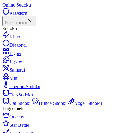
Online Sudoku
Klassisch
Puzzlespiele
Sudoku
Killer
Diagonal
Hyper
Jigsaw
Samurai
Mini
Thermo-Sudoku
Tier-Sudoku
Cat Sudoku
Hunde-Sudoku
Vogel-Sudoku
Logikspiele
Queens
Star Battle