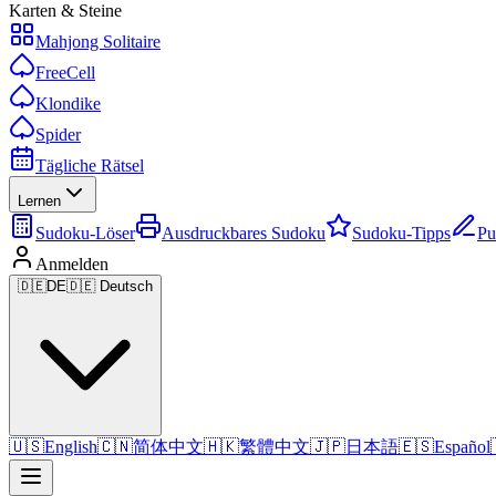
Karten & Steine
Mahjong Solitaire
FreeCell
Klondike
Spider
Tägliche Rätsel
Lernen
Sudoku-Löser
Ausdruckbares Sudoku
Sudoku-Tipps
Pu
Anmelden
🇩🇪
DE
🇩🇪 Deutsch
🇺🇸
English
🇨🇳
简体中文
🇭🇰
繁體中文
🇯🇵
日本語
🇪🇸
Español