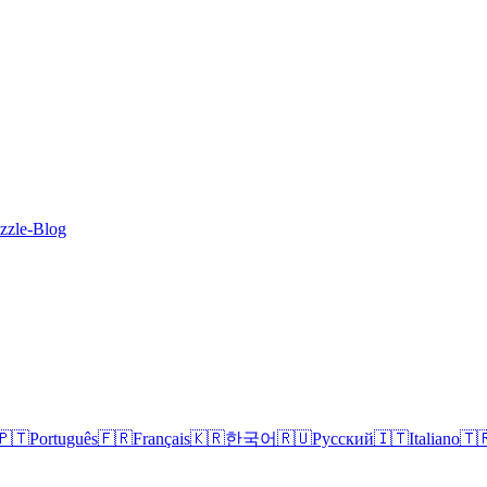
zzle-Blog
🇵🇹
Português
🇫🇷
Français
🇰🇷
한국어
🇷🇺
Русский
🇮🇹
Italiano
🇹