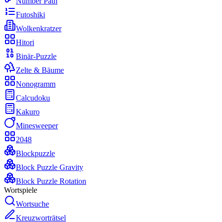
Number Path
Futoshiki
Wolkenkratzer
Hitori
Binär-Puzzle
Zelte & Bäume
Nonogramm
Calcudoku
Kakuro
Minesweeper
2048
Blockpuzzle
Block Puzzle Gravity
Block Puzzle Rotation
Wortspiele
Wortsuche
Kreuzworträtsel