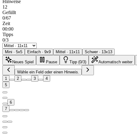
Hinweise
12
Gefüllt
0/67
Zeit
00:00
Tipps
0/3
Mini
·
5
x
5
Einfach
·
9
x
9
Mittel
·
11
x
11
Schwer
·
13
x
13
Neues Spiel
Pause
Tipp (0/3)
Automatisch weiter
Wähle ein Feld oder einen Hinweis.
1
2
3
4
5
6
7