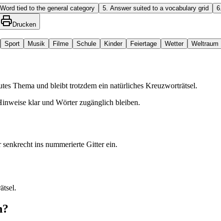
Word tied to the general category
5
.
Answer suited to a vocabulary grid
6
Drucken
Sport
Musik
Filme
Schule
Kinder
Feiertage
Wetter
Weltraum
tes Thema und bleibt trotzdem ein natürliches Kreuzworträtsel.
 Hinweise klar und Wörter zugänglich bleiben.
senkrecht ins nummerierte Gitter ein.
ätsel.
n?