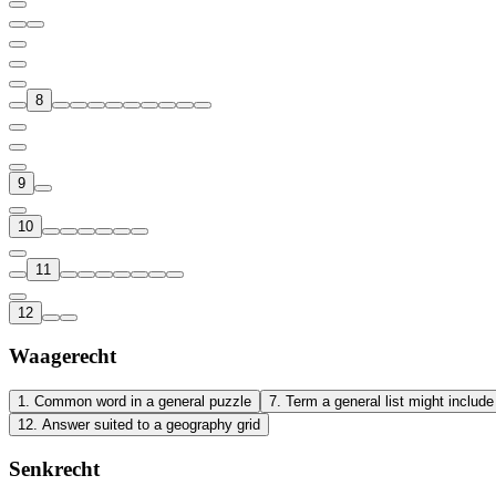
8
9
10
11
12
Waagerecht
1
.
Common word in a general puzzle
7
.
Term a general list might include
12
.
Answer suited to a geography grid
Senkrecht