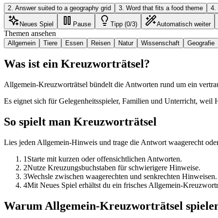
2
.
Answer suited to a geography grid
3
.
Word that fits a food theme
4
.
Neues Spiel
Pause
Tipp (0/3)
Automatisch weiter
Themen ansehen
Allgemein
Tiere
Essen
Reisen
Natur
Wissenschaft
Geografie
Was ist ein Kreuzworträtsel?
Allgemein-Kreuzworträtsel bündelt die Antworten rund um ein vertrau
Es eignet sich für Gelegenheitsspieler, Familien und Unterricht, weil
So spielt man Kreuzworträtsel
Lies jeden Allgemein-Hinweis und trage die Antwort waagerecht oder 
1
Starte mit kurzen oder offensichtlichen Antworten.
2
Nutze Kreuzungsbuchstaben für schwierigere Hinweise.
3
Wechsle zwischen waagerechten und senkrechten Hinweisen.
4
Mit Neues Spiel erhältst du ein frisches Allgemein-Kreuzwortr
Warum Allgemein-Kreuzworträtsel spiele