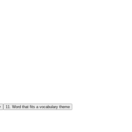
y
11
.
Word that fits a vocabulary theme