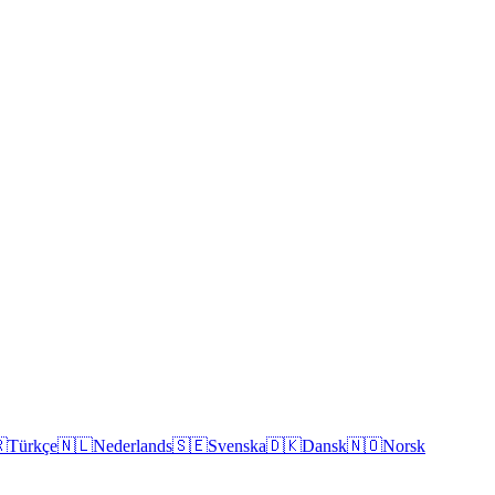

Türkçe
🇳🇱
Nederlands
🇸🇪
Svenska
🇩🇰
Dansk
🇳🇴
Norsk