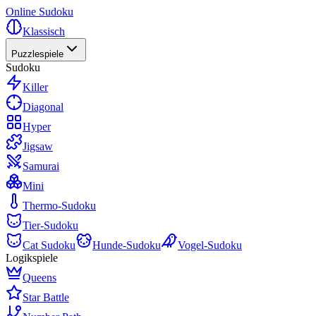
Online Sudoku
Klassisch
Puzzlespiele
Sudoku
Killer
Diagonal
Hyper
Jigsaw
Samurai
Mini
Thermo-Sudoku
Tier-Sudoku
Cat Sudoku
Hunde-Sudoku
Vogel-Sudoku
Logikspiele
Queens
Star Battle