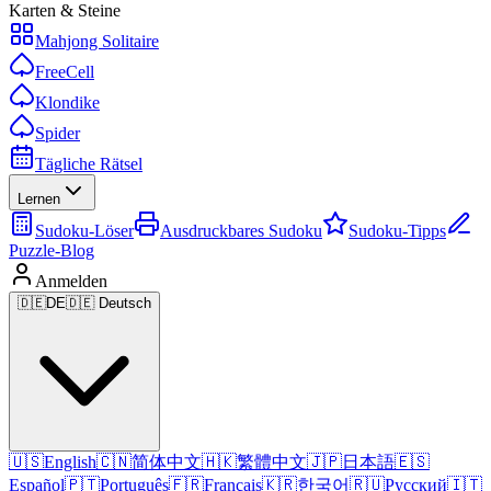
Karten & Steine
Mahjong Solitaire
FreeCell
Klondike
Spider
Tägliche Rätsel
Lernen
Sudoku-Löser
Ausdruckbares Sudoku
Sudoku-Tipps
Puzzle-Blog
Anmelden
🇩🇪
DE
🇩🇪 Deutsch
🇺🇸
English
🇨🇳
简体中文
🇭🇰
繁體中文
🇯🇵
日本語
🇪🇸
Español
🇵🇹
Português
🇫🇷
Français
🇰🇷
한국어
🇷🇺
Русский
🇮🇹