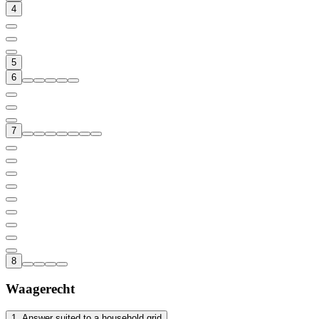
4
5
6
7
8
Waagerecht
1
.
Answer suited to a household grid