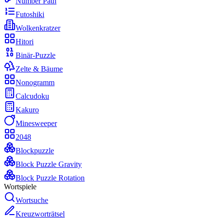
Number Path
Futoshiki
Wolkenkratzer
Hitori
Binär-Puzzle
Zelte & Bäume
Nonogramm
Calcudoku
Kakuro
Minesweeper
2048
Blockpuzzle
Block Puzzle Gravity
Block Puzzle Rotation
Wortspiele
Wortsuche
Kreuzworträtsel