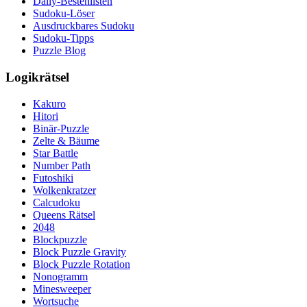
Daily-Bestenlisten
Sudoku-Löser
Ausdruckbares Sudoku
Sudoku-Tipps
Puzzle Blog
Logikrätsel
Kakuro
Hitori
Binär-Puzzle
Zelte & Bäume
Star Battle
Number Path
Futoshiki
Wolkenkratzer
Calcudoku
Queens Rätsel
2048
Blockpuzzle
Block Puzzle Gravity
Block Puzzle Rotation
Nonogramm
Minesweeper
Wortsuche