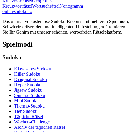
Kreuzworträtsel
Geografie-
Kreuzworträtsel
Wortsuchrätsel
Nonogramm
onlinesudoku.io
Das ultimative kostenlose Sudoku-Erlebnis mit mehreren Spielmodi,
Schwierigkeitsgraden und intelligenten Hilfestellungen. Trainieren
Sie Ihr Gehirn mit unserer schönen, werbefreien Rätselplattform.
Spielmodi
Sudoku
Klassisches Sudoku
Killer Sudoku
Diagonal Sudoku
Hyper Sudoku
Jigsaw Sudoku
Samurai Sudoku
Mini Sudoku
Thermo-Sudoku
Tier-Sudoku
Tägliche Rätsel
Wochen-Challenge
Archiv der täglichen Rätsel