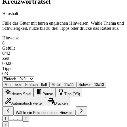
Kreuzworträtsel
Haushalt
Fülle das Gitter mit fairen englischen Hinweisen. Wähle Thema und
Schwierigkeit, nutze bis zu drei Tipps oder drucke das Rätsel aus.
Hinweise
8
Gefüllt
0/42
Zeit
00:00
Tipps
0/3
Mini
·
5
x
5
Einfach
·
9
x
9
Mittel
·
11
x
11
Schwer
·
13
x
13
Neues Spiel
Pause
Tipp (0/3)
Automatisch weiter
Drucken
Wähle ein Feld oder einen Hinweis.
1
2
3