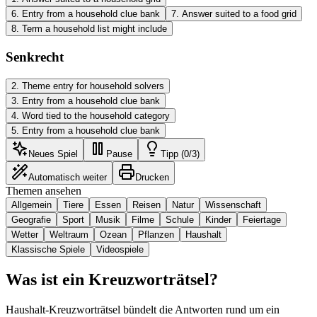
6
.
Entry from a household clue bank
7
.
Answer suited to a food grid
8
.
Term a household list might include
Senkrecht
2
.
Theme entry for household solvers
3
.
Entry from a household clue bank
4
.
Word tied to the household category
5
.
Entry from a household clue bank
Neues Spiel
Pause
Tipp (0/3)
Automatisch weiter
Drucken
Themen ansehen
Allgemein
Tiere
Essen
Reisen
Natur
Wissenschaft
Geografie
Sport
Musik
Filme
Schule
Kinder
Feiertage
Wetter
Weltraum
Ozean
Pflanzen
Haushalt
Klassische Spiele
Videospiele
Was ist ein Kreuzworträtsel?
Haushalt-Kreuzworträtsel bündelt die Antworten rund um ein