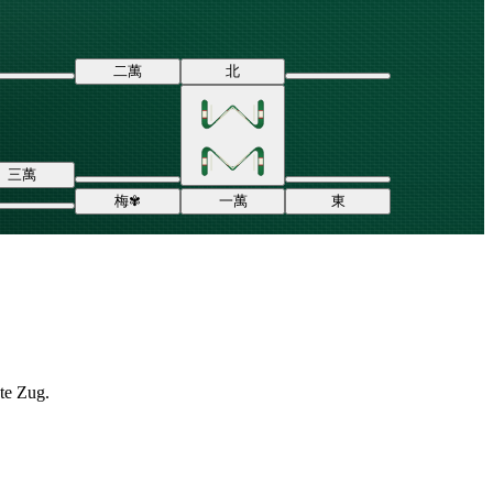
二
萬
北
三
萬
梅
✾
一
萬
東
ste Zug.