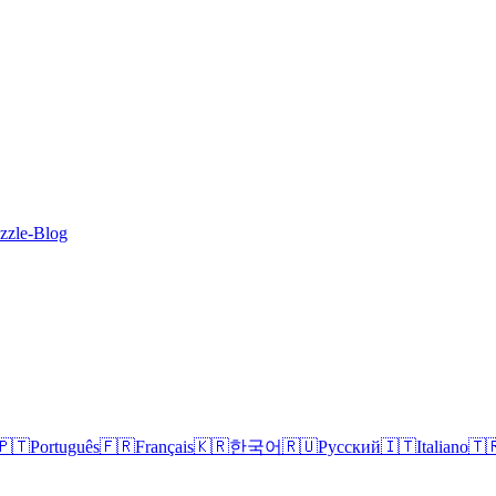
zzle-Blog
🇵🇹
Português
🇫🇷
Français
🇰🇷
한국어
🇷🇺
Русский
🇮🇹
Italiano
🇹