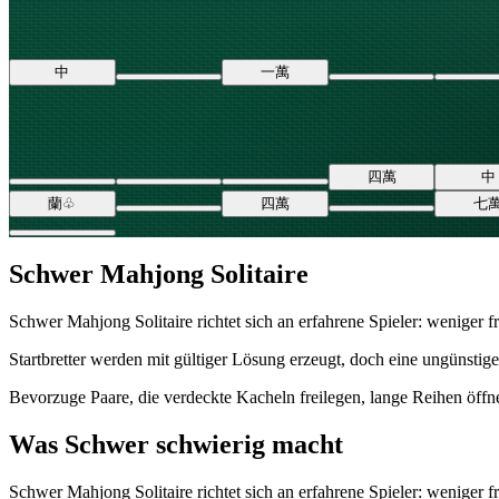
中
一
萬
四
萬
中
蘭
♧
四
萬
七
Schwer Mahjong Solitaire
Schwer Mahjong Solitaire richtet sich an erfahrene Spieler: weniger 
Startbretter werden mit gültiger Lösung erzeugt, doch eine ungünstig
Bevorzuge Paare, die verdeckte Kacheln freilegen, lange Reihen öffne
Was Schwer schwierig macht
Schwer Mahjong Solitaire richtet sich an erfahrene Spieler: weniger 