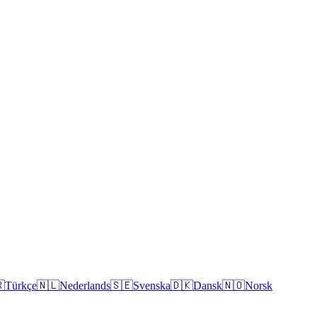

Türkçe
🇳🇱
Nederlands
🇸🇪
Svenska
🇩🇰
Dansk
🇳🇴
Norsk