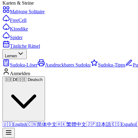
Karten & Steine
Mahjong Solitaire
FreeCell
Klondike
Spider
Tägliche Rätsel
Lernen
Sudoku-Löser
Ausdruckbares Sudoku
Sudoku-Tipps
Pu
Anmelden
🇩🇪
DE
🇩🇪 Deutsch
🇺🇸
English
🇨🇳
简体中文
🇭🇰
繁體中文
🇯🇵
日本語
🇪🇸
Español