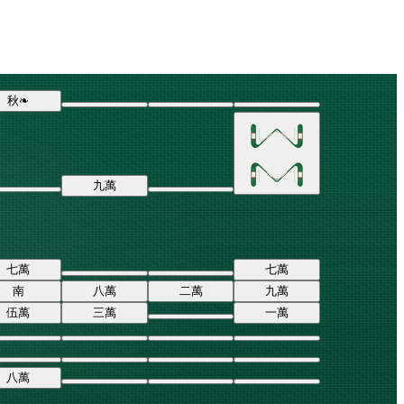
秋
❧
九
萬
七
萬
七
萬
南
八
萬
二
萬
九
萬
伍
萬
三
萬
一
萬
八
萬