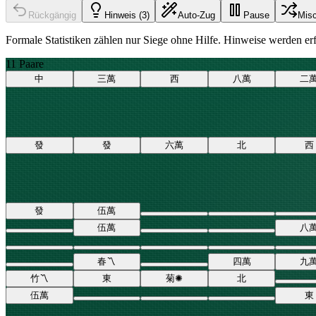
Rückgängig
Hinweis (3)
Auto-Zug
Pause
Mis
Formale Statistiken zählen nur Siege ohne Hilfe. Hinweise werden erfa
11 Paare
中
三
萬
西
八
萬
二
發
發
六
萬
北
西
發
伍
萬
伍
萬
八
春
〽
四
萬
九
竹
〽
東
菊
✺
北
伍
萬
東