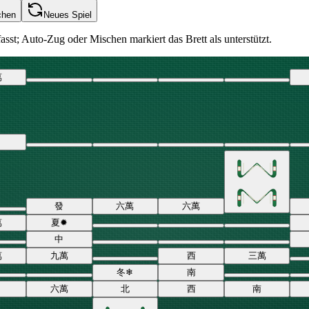
chen
Neues Spiel
sst; Auto-Zug oder Mischen markiert das Brett als unterstützt.
萬
發
六
萬
六
萬
萬
夏
✹
中
萬
九
萬
西
三
萬
冬
❄
南
六
萬
北
西
南