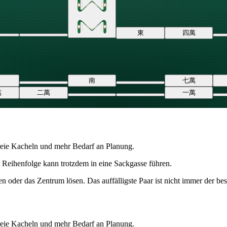
東
四
萬
南
七
萬
萬
二
萬
一
萬
freie Kacheln und mehr Bedarf an Planung.
e Reihenfolge kann trotzdem in eine Sackgasse führen.
n oder das Zentrum lösen. Das auffälligste Paar ist nicht immer der be
freie Kacheln und mehr Bedarf an Planung.