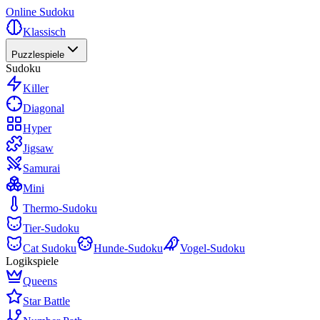
Online Sudoku
Klassisch
Puzzlespiele
Sudoku
Killer
Diagonal
Hyper
Jigsaw
Samurai
Mini
Thermo-Sudoku
Tier-Sudoku
Cat Sudoku
Hunde-Sudoku
Vogel-Sudoku
Logikspiele
Queens
Star Battle