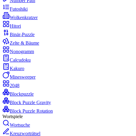
Number Path
Futoshiki
Wolkenkratzer
Hitori
Binär-Puzzle
Zelte & Bäume
Nonogramm
Calcudoku
Kakuro
Minesweeper
2048
Blockpuzzle
Block Puzzle Gravity
Block Puzzle Rotation
Wortspiele
Wortsuche
Kreuzworträtsel