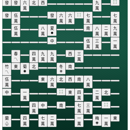
發
發
六
北
西
九
萬
萬
發
伍
發
六
六
七
七
萬
萬
萬
萬
萬
伍
八
夏
南
八
二
九
✹
萬
萬
萬
萬
萬
中
伍
三
一
萬
萬
萬
春
四
九
九
西
三
〽
萬
萬
萬
萬
竹
東
菊
北
冬
南
✺
❄
〽
伍
東
六
北
西
南
八
萬
萬
萬
中
一
東
四
二
北
萬
萬
萬
四
中
南
七
三
萬
萬
萬
蘭
四
七
二
一
梅
一
東
✾
♧
萬
萬
萬
萬
萬