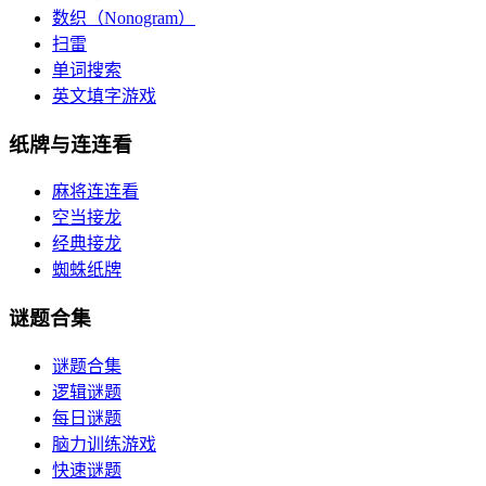
数织（Nonogram）
扫雷
单词搜索
英文填字游戏
纸牌与连连看
麻将连连看
空当接龙
经典接龙
蜘蛛纸牌
谜题合集
谜题合集
逻辑谜题
每日谜题
脑力训练游戏
快速谜题