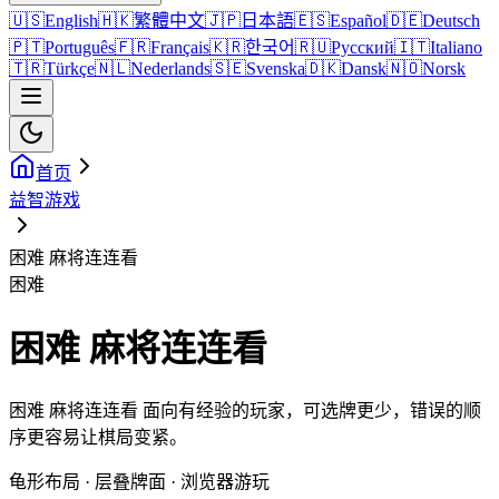
🇺🇸
English
🇭🇰
繁體中文
🇯🇵
日本語
🇪🇸
Español
🇩🇪
Deutsch
🇵🇹
Português
🇫🇷
Français
🇰🇷
한국어
🇷🇺
Русский
🇮🇹
Italiano
🇹🇷
Türkçe
🇳🇱
Nederlands
🇸🇪
Svenska
🇩🇰
Dansk
🇳🇴
Norsk
首页
益智游戏
困难 麻将连连看
困难
困难 麻将连连看
困难 麻将连连看 面向有经验的玩家，可选牌更少，错误的顺
序更容易让棋局变紧。
龟形布局 · 层叠牌面 · 浏览器游玩