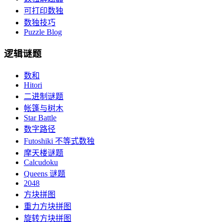
可打印数独
数独技巧
Puzzle Blog
逻辑谜题
数和
Hitori
二进制谜题
帐篷与树木
Star Battle
数字路径
Futoshiki 不等式数独
摩天楼谜题
Calcudoku
Queens 谜题
2048
方块拼图
重力方块拼图
旋转方块拼图