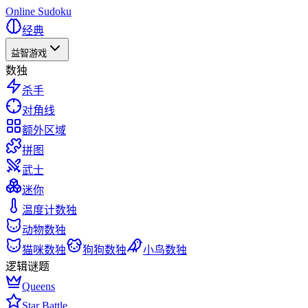
Online Sudoku
经典
益智游戏
数独
杀手
对角线
额外区域
拼图
武士
迷你
温度计数独
动物数独
猫咪数独
狗狗数独
小鸟数独
逻辑谜题
Queens
Star Battle