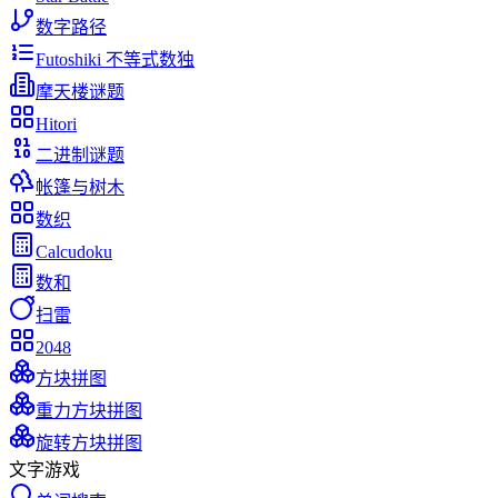
数字路径
Futoshiki 不等式数独
摩天楼谜题
Hitori
二进制谜题
帐篷与树木
数织
Calcudoku
数和
扫雷
2048
方块拼图
重力方块拼图
旋转方块拼图
文字游戏