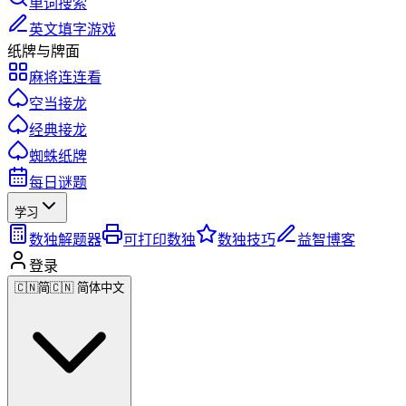
单词搜索
英文填字游戏
纸牌与牌面
麻将连连看
空当接龙
经典接龙
蜘蛛纸牌
每日谜题
学习
数独解题器
可打印数独
数独技巧
益智博客
登录
🇨🇳
简
🇨🇳 简体中文