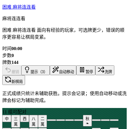
困难 麻将连连看
麻将连连看
困难 麻将连连看 面向有经验的玩家，可选牌更少，错误的顺
序更容易让棋局变紧。
时间
00:00
步数
0
牌数
144
撤销
提示（3）
自动移动
暂停
洗牌
新棋局
正式成绩只统计未辅助获胜。提示会记录；使用自动移动或洗
牌会标记为辅助完成。
11 组可配对
中
三
西
八
二
秋
❧
萬
萬
萬