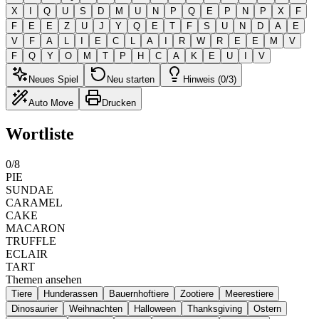
X
I
Q
U
S
D
M
U
N
P
Q
E
P
N
P
X
F
F
E
E
Z
U
J
Y
Q
E
T
F
S
U
N
D
A
E
V
F
A
L
I
E
C
L
A
I
R
W
R
E
E
M
V
F
Q
Y
O
M
T
P
H
C
A
K
E
U
I
V
Neues Spiel
Neu starten
Hinweis (0/3)
Auto Move
Drucken
Wortliste
0
/
8
PIE
SUNDAE
CARAMEL
CAKE
MACARON
TRUFFLE
ECLAIR
TART
Themen ansehen
Tiere
Hunderassen
Bauernhoftiere
Zootiere
Meerestiere
Dinosaurier
Weihnachten
Halloween
Thanksgiving
Ostern