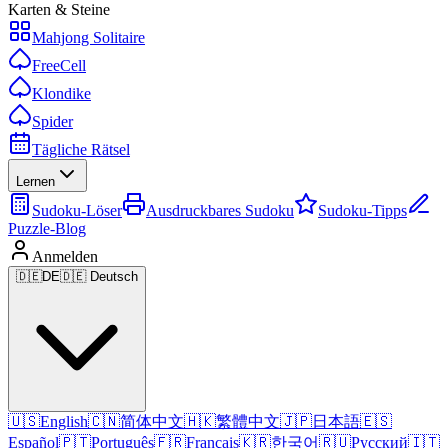
Karten & Steine
Mahjong Solitaire
FreeCell
Klondike
Spider
Tägliche Rätsel
Lernen
Sudoku-Löser
Ausdruckbares Sudoku
Sudoku-Tipps
Puzzle-Blog
Anmelden
🇩🇪
DE
🇩🇪 Deutsch
🇺🇸
English
🇨🇳
简体中文
🇭🇰
繁體中文
🇯🇵
日本語
🇪🇸
Español
🇵🇹
Português
🇫🇷
Français
🇰🇷
한국어
🇷🇺
Русский
🇮🇹