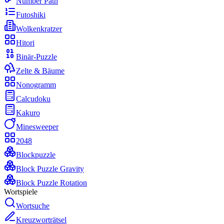
Number Path
Futoshiki
Wolkenkratzer
Hitori
Binär-Puzzle
Zelte & Bäume
Nonogramm
Calcudoku
Kakuro
Minesweeper
2048
Blockpuzzle
Block Puzzle Gravity
Block Puzzle Rotation
Wortspiele
Wortsuche
Kreuzworträtsel