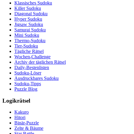
Klassisches Sudoku
Killer Sudoku
Diagonal Sudoku
Hyper Sudoku
Jigsaw Sudoku
Samurai Sudoku
Mini Sudoku
Thermo-Sudoku
Tier-Sudoku
Tägliche Rätsel
Wochen-Challenge
Archiv der täglichen Rätsel
Daily-Bestenlisten
Sudoku-Löser
Ausdruckbares Sudoku
Sudoku-Tipps
Puzzle Blog
Logikrätsel
Kakuro
Hitori
Binär-Puzzle
Zelte & Bäume
Star Battle