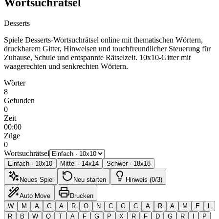
Wortsuchrätsel
Desserts
Spiele Desserts-Wortsuchrätsel online mit thematischen Wörtern,
druckbarem Gitter, Hinweisen und touchfreundlicher Steuerung für
Zuhause, Schule und entspannte Rätselzeit.
10x10-Gitter mit
waagerechten und senkrechten Wörtern.
Wörter
8
Gefunden
0
Zeit
00:00
Züge
0
Wortsuchrätsel
Einfach
·
10
x
10
Mittel
·
14
x
14
Schwer
·
18
x
18
Neues Spiel
Neu starten
Hinweis (0/3)
Auto Move
Drucken
W
M
A
C
A
R
O
N
C
G
C
A
R
A
M
E
L
R
B
W
Q
T
A
F
G
P
X
R
F
D
G
R
I
P