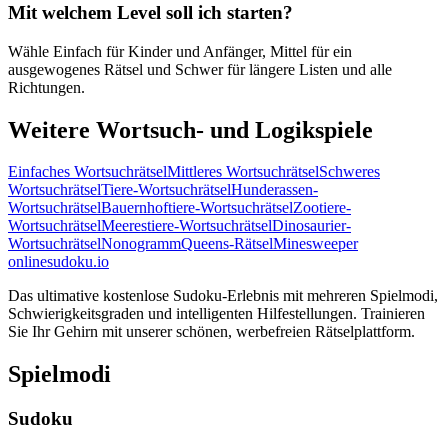
Mit welchem Level soll ich starten?
Wähle Einfach für Kinder und Anfänger, Mittel für ein
ausgewogenes Rätsel und Schwer für längere Listen und alle
Richtungen.
Weitere Wortsuch- und Logikspiele
Einfaches Wortsuchrätsel
Mittleres Wortsuchrätsel
Schweres
Wortsuchrätsel
Tiere-Wortsuchrätsel
Hunderassen-
Wortsuchrätsel
Bauernhoftiere-Wortsuchrätsel
Zootiere-
Wortsuchrätsel
Meerestiere-Wortsuchrätsel
Dinosaurier-
Wortsuchrätsel
Nonogramm
Queens-Rätsel
Minesweeper
onlinesudoku.io
Das ultimative kostenlose Sudoku-Erlebnis mit mehreren Spielmodi,
Schwierigkeitsgraden und intelligenten Hilfestellungen. Trainieren
Sie Ihr Gehirn mit unserer schönen, werbefreien Rätselplattform.
Spielmodi
Sudoku