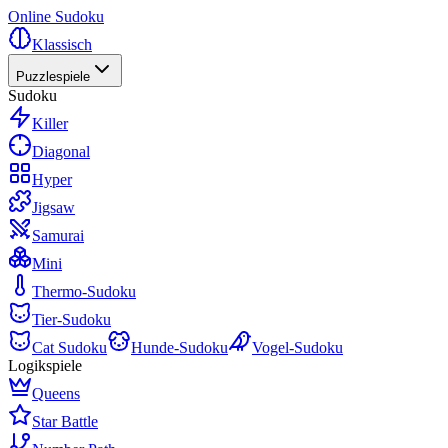
Online Sudoku
Klassisch
Puzzlespiele
Sudoku
Killer
Diagonal
Hyper
Jigsaw
Samurai
Mini
Thermo-Sudoku
Tier-Sudoku
Cat Sudoku
Hunde-Sudoku
Vogel-Sudoku
Logikspiele
Queens
Star Battle