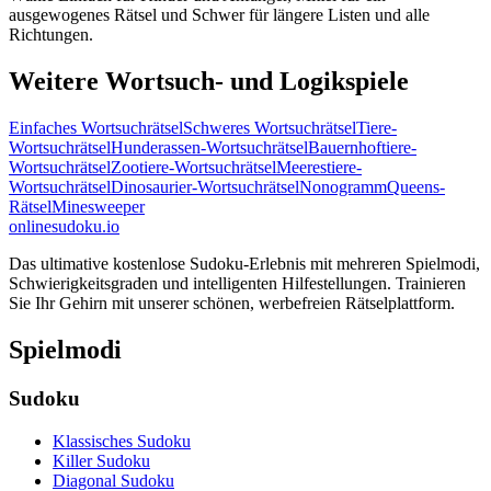
ausgewogenes Rätsel und Schwer für längere Listen und alle
Richtungen.
Weitere Wortsuch- und Logikspiele
Einfaches Wortsuchrätsel
Schweres Wortsuchrätsel
Tiere-
Wortsuchrätsel
Hunderassen-Wortsuchrätsel
Bauernhoftiere-
Wortsuchrätsel
Zootiere-Wortsuchrätsel
Meerestiere-
Wortsuchrätsel
Dinosaurier-Wortsuchrätsel
Nonogramm
Queens-
Rätsel
Minesweeper
onlinesudoku.io
Das ultimative kostenlose Sudoku-Erlebnis mit mehreren Spielmodi,
Schwierigkeitsgraden und intelligenten Hilfestellungen. Trainieren
Sie Ihr Gehirn mit unserer schönen, werbefreien Rätselplattform.
Spielmodi
Sudoku
Klassisches Sudoku
Killer Sudoku
Diagonal Sudoku