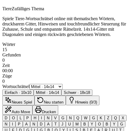
Tiere
Zufälliges Thema
Spiele Tiere-Wortsuchrätsel online mit thematischen Wörtern,
druckbarem Gitter, Hinweisen und touchfreundlicher Steuerung für
Zuhause, Schule und entspannte Rätselzeit.
14x14-Gitter mit
Diagonalen und einigen rückwärts geschriebenen Wörtern.
Wörter
15
Gefunden
0
Zeit
00:00
Züge
0
Wortsuchrätsel
Einfach
·
10
x
10
Mittel
·
14
x
14
Schwer
·
18
x
18
Neues Spiel
Neu starten
Hinweis (0/3)
Auto Move
Drucken
D
O
L
P
H
I
N
V
G
N
Q
W
G
K
Z
Q
X
N
I
P
A
N
D
A
T
J
U
M
B
Y
O
B
Y
G
U
F
D
G
I
G
B
O
Y
I
S
B
E
A
R
U
T