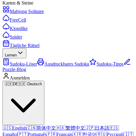
Karten & Steine
Mahjong Solitaire
FreeCell
Klondike
Spider
Tägliche Rätsel
Lernen
Sudoku-Löser
Ausdruckbares Sudoku
Sudoku-Tipps
Puzzle-Blog
Anmelden
🇩🇪
DE
🇩🇪 Deutsch
🇺🇸
English
🇨🇳
简体中文
🇭🇰
繁體中文
🇯🇵
日本語
🇪🇸
Español
🇵🇹
Português
🇫🇷
Français
🇰🇷
한국어
🇷🇺
Русский
🇮🇹