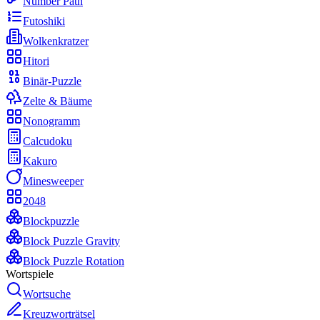
Number Path
Futoshiki
Wolkenkratzer
Hitori
Binär-Puzzle
Zelte & Bäume
Nonogramm
Calcudoku
Kakuro
Minesweeper
2048
Blockpuzzle
Block Puzzle Gravity
Block Puzzle Rotation
Wortspiele
Wortsuche
Kreuzworträtsel