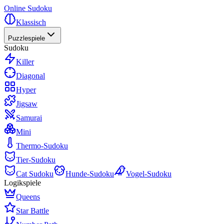
Online Sudoku
Klassisch
Puzzlespiele
Sudoku
Killer
Diagonal
Hyper
Jigsaw
Samurai
Mini
Thermo-Sudoku
Tier-Sudoku
Cat Sudoku
Hunde-Sudoku
Vogel-Sudoku
Logikspiele
Queens
Star Battle