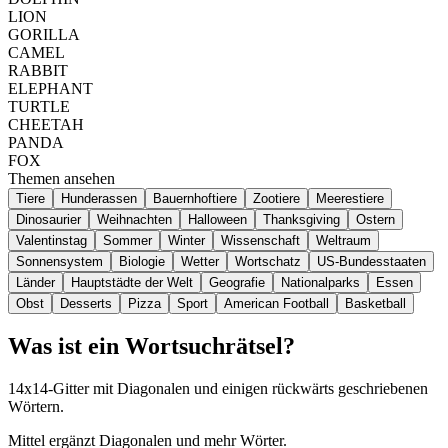
LION
GORILLA
CAMEL
RABBIT
ELEPHANT
TURTLE
CHEETAH
PANDA
FOX
Themen ansehen
Tiere
Hunderassen
Bauernhoftiere
Zootiere
Meerestiere
Dinosaurier
Weihnachten
Halloween
Thanksgiving
Ostern
Valentinstag
Sommer
Winter
Wissenschaft
Weltraum
Sonnensystem
Biologie
Wetter
Wortschatz
US-Bundesstaaten
Länder
Hauptstädte der Welt
Geografie
Nationalparks
Essen
Obst
Desserts
Pizza
Sport
American Football
Basketball
Was ist ein Wortsuchrätsel?
14x14-Gitter mit Diagonalen und einigen rückwärts geschriebenen
Wörtern.
Mittel ergänzt Diagonalen und mehr Wörter.