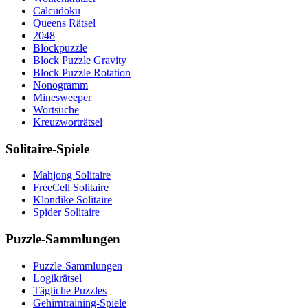
Calcudoku
Queens Rätsel
2048
Blockpuzzle
Block Puzzle Gravity
Block Puzzle Rotation
Nonogramm
Minesweeper
Wortsuche
Kreuzworträtsel
Solitaire-Spiele
Mahjong Solitaire
FreeCell Solitaire
Klondike Solitaire
Spider Solitaire
Puzzle-Sammlungen
Puzzle-Sammlungen
Logikrätsel
Tägliche Puzzles
Gehirntraining-Spiele