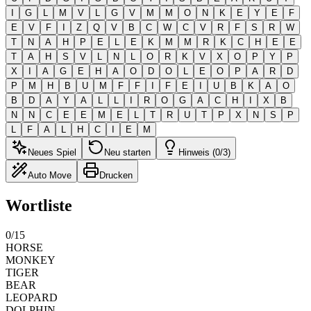
I
G
L
M
V
L
G
V
M
M
O
N
K
E
Y
E
F
E
V
F
I
Z
Q
V
B
C
W
C
V
R
F
S
R
W
T
N
A
H
P
E
L
E
K
M
M
R
K
C
H
E
E
T
A
H
S
V
L
N
L
O
R
K
V
X
O
P
Y
P
X
I
A
G
E
H
A
O
D
O
L
E
O
P
A
R
D
P
M
H
B
U
M
F
F
I
F
E
I
U
B
K
A
O
B
D
A
Y
A
L
L
I
R
O
G
A
C
H
I
X
B
N
N
C
E
E
M
E
L
T
R
U
T
P
X
N
S
P
L
F
A
L
H
C
I
E
M
Neues Spiel
Neu starten
Hinweis (0/3)
Auto Move
Drucken
Wortliste
0
/
15
HORSE
MONKEY
TIGER
BEAR
LEOPARD
DOLPHIN