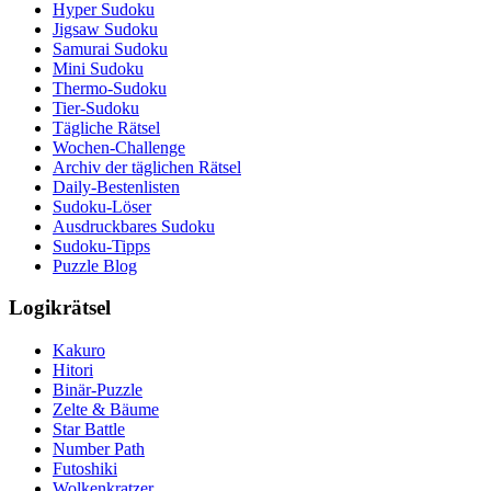
Hyper Sudoku
Jigsaw Sudoku
Samurai Sudoku
Mini Sudoku
Thermo-Sudoku
Tier-Sudoku
Tägliche Rätsel
Wochen-Challenge
Archiv der täglichen Rätsel
Daily-Bestenlisten
Sudoku-Löser
Ausdruckbares Sudoku
Sudoku-Tipps
Puzzle Blog
Logikrätsel
Kakuro
Hitori
Binär-Puzzle
Zelte & Bäume
Star Battle
Number Path
Futoshiki
Wolkenkratzer