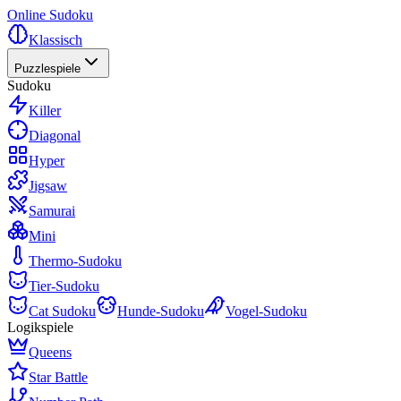
Online Sudoku
Klassisch
Puzzlespiele
Sudoku
Killer
Diagonal
Hyper
Jigsaw
Samurai
Mini
Thermo-Sudoku
Tier-Sudoku
Cat Sudoku
Hunde-Sudoku
Vogel-Sudoku
Logikspiele
Queens
Star Battle