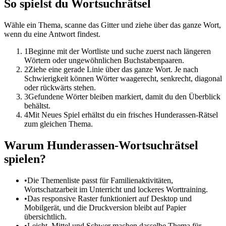
So spielst du Wortsuchrätsel
Wähle ein Thema, scanne das Gitter und ziehe über das ganze Wort,
wenn du eine Antwort findest.
1
Beginne mit der Wortliste und suche zuerst nach längeren
Wörtern oder ungewöhnlichen Buchstabenpaaren.
2
Ziehe eine gerade Linie über das ganze Wort. Je nach
Schwierigkeit können Wörter waagerecht, senkrecht, diagonal
oder rückwärts stehen.
3
Gefundene Wörter bleiben markiert, damit du den Überblick
behältst.
4
Mit Neues Spiel erhältst du ein frisches Hunderassen-Rätsel
zum gleichen Thema.
Warum Hunderassen-Wortsuchrätsel
spielen?
•
Die Themenliste passt für Familienaktivitäten,
Wortschatzarbeit im Unterricht und lockeres Worttraining.
•
Das responsive Raster funktioniert auf Desktop und
Mobilgerät, und die Druckversion bleibt auf Papier
übersichtlich.
•
Leicht, Mittel und Schwer machen dasselbe Thema für