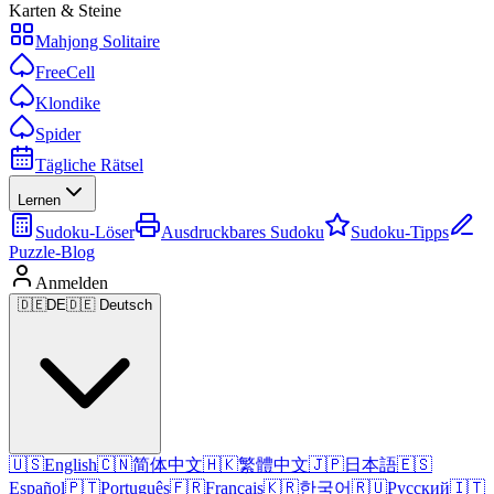
Karten & Steine
Mahjong Solitaire
FreeCell
Klondike
Spider
Tägliche Rätsel
Lernen
Sudoku-Löser
Ausdruckbares Sudoku
Sudoku-Tipps
Puzzle-Blog
Anmelden
🇩🇪
DE
🇩🇪 Deutsch
🇺🇸
English
🇨🇳
简体中文
🇭🇰
繁體中文
🇯🇵
日本語
🇪🇸
Español
🇵🇹
Português
🇫🇷
Français
🇰🇷
한국어
🇷🇺
Русский
🇮🇹