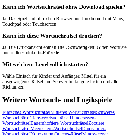
Kann ich Wortsuchrätsel ohne Download spielen?
Ja. Das Spiel läuft direkt im Browser und funktioniert mit Maus,
Touchpad oder Touchscreen.
Kann ich diese Wortsuchrätsel drucken?
Ja. Die Druckansicht enthält Titel, Schwierigkeit, Gitter, Wortliste
und onlinesudoku.io-Fußzeile.
Mit welchem Level soll ich starten?
Wähle Einfach für Kinder und Anfänger, Mittel für ein
ausgewogenes Rätsel und Schwer für längere Listen und alle
Richtungen.
Weitere Wortsuch- und Logikspiele
Einfaches Wortsuchrätsel
Mittleres Wortsuchrätsel
Schweres
Wortsuchrätsel
Tiere-Wortsuchrätsel
Hunderassen-
Wortsuchrätsel
Bauernhoftiere-Wortsuchrätsel
Zootiere-
Wortsuchrätsel
Meerestiere-Wortsuchrätsel
Dinosaurier-
Wortsuchrätsel
Nonogramm
Queens-Rätsel
Minesweeper