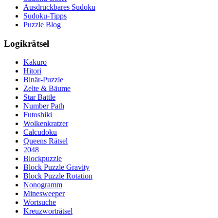
Ausdruckbares Sudoku
Sudoku-Tipps
Puzzle Blog
Logikrätsel
Kakuro
Hitori
Binär-Puzzle
Zelte & Bäume
Star Battle
Number Path
Futoshiki
Wolkenkratzer
Calcudoku
Queens Rätsel
2048
Blockpuzzle
Block Puzzle Gravity
Block Puzzle Rotation
Nonogramm
Minesweeper
Wortsuche
Kreuzworträtsel