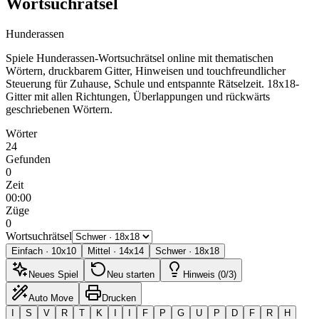
Wortsuchrätsel
Hunderassen
Spiele Hunderassen-Wortsuchrätsel online mit thematischen
Wörtern, druckbarem Gitter, Hinweisen und touchfreundlicher
Steuerung für Zuhause, Schule und entspannte Rätselzeit.
18x18-
Gitter mit allen Richtungen, Überlappungen und rückwärts
geschriebenen Wörtern.
Wörter
24
Gefunden
0
Zeit
00:00
Züge
0
Wortsuchrätsel
Einfach
·
10
x
10
Mittel
·
14
x
14
Schwer
·
18
x
18
Neues Spiel
Neu starten
Hinweis (0/3)
Auto Move
Drucken
I
S
V
R
T
K
I
I
F
P
G
U
P
D
F
R
H