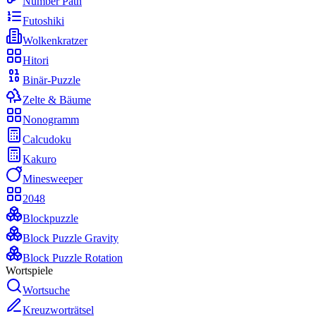
Number Path
Futoshiki
Wolkenkratzer
Hitori
Binär-Puzzle
Zelte & Bäume
Nonogramm
Calcudoku
Kakuro
Minesweeper
2048
Blockpuzzle
Block Puzzle Gravity
Block Puzzle Rotation
Wortspiele
Wortsuche
Kreuzworträtsel