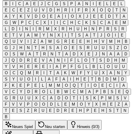
B
I
C
A
E
J
C
G
S
P
A
N
I
E
L
E
L
E
C
E
Z
U
V
D
H
R
I
F
R
X
O
Q
T
N
A
Y
K
V
D
O
E
A
I
O
X
J
E
E
D
T
A
G
W
P
C
C
X
I
I
C
H
C
K
S
C
A
E
M
L
D
I
N
I
R
M
X
R
H
U
H
N
P
R
S
R
E
T
V
A
M
Y
N
X
I
T
S
A
T
J
O
I
E
Q
U
V
I
Z
A
W
G
R
E
E
H
H
V
M
H
B
G
J
H
N
T
H
S
A
O
E
S
R
U
U
S
Z
O
O
S
W
A
T
R
N
T
A
D
X
E
J
N
A
A
D
J
Q
D
R
E
V
A
N
I
F
L
O
T
S
D
H
M
Y
V
H
E
R
E
I
A
P
F
G
L
B
L
O
U
U
O
C
Q
M
R
I
T
A
K
W
F
Y
U
X
A
N
Y
S
Y
U
O
I
L
A
F
A
I
H
E
T
B
D
M
D
F
K
E
P
E
L
M
M
O
Q
T
I
O
E
C
I
A
V
C
Y
D
R
O
L
B
W
C
M
A
P
B
S
E
Q
G
R
U
U
X
C
A
D
O
T
I
S
K
P
M
S
V
F
V
V
P
O
O
D
L
E
M
O
Y
X
H
E
Z
A
T
E
S
Z
R
U
E
D
R
E
H
P
E
H
S
T
N
B
Neues Spiel
Neu starten
Hinweis (0/3)