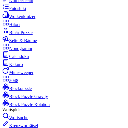
Number Path
Futoshiki
Wolkenkratzer
Hitori
Binär-Puzzle
Zelte & Bäume
Nonogramm
Calcudoku
Kakuro
Minesweeper
2048
Blockpuzzle
Block Puzzle Gravity
Block Puzzle Rotation
Wortspiele
Wortsuche
Kreuzworträtsel