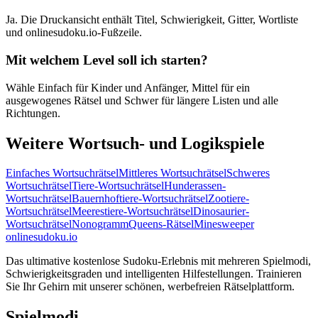
Ja. Die Druckansicht enthält Titel, Schwierigkeit, Gitter, Wortliste
und onlinesudoku.io-Fußzeile.
Mit welchem Level soll ich starten?
Wähle Einfach für Kinder und Anfänger, Mittel für ein
ausgewogenes Rätsel und Schwer für längere Listen und alle
Richtungen.
Weitere Wortsuch- und Logikspiele
Einfaches Wortsuchrätsel
Mittleres Wortsuchrätsel
Schweres
Wortsuchrätsel
Tiere-Wortsuchrätsel
Hunderassen-
Wortsuchrätsel
Bauernhoftiere-Wortsuchrätsel
Zootiere-
Wortsuchrätsel
Meerestiere-Wortsuchrätsel
Dinosaurier-
Wortsuchrätsel
Nonogramm
Queens-Rätsel
Minesweeper
onlinesudoku.io
Das ultimative kostenlose Sudoku-Erlebnis mit mehreren Spielmodi,
Schwierigkeitsgraden und intelligenten Hilfestellungen. Trainieren
Sie Ihr Gehirn mit unserer schönen, werbefreien Rätselplattform.
Spielmodi