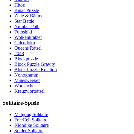
Hitori
Binär-Puzzle
Zelte & Bäume
Star Battle
Number Path
Futoshiki
Wolkenkratzer
Calcudoku
Queens Rätsel
2048
Blockpuzzle
Block Puzzle Gravity
Block Puzzle Rotation
Nonogramm
Minesweeper
Wortsuche
Kreuzworträtsel
Solitaire-Spiele
Mahjong Solitaire
FreeCell Solitaire
Klondike Solitaire
Spider Solitaire