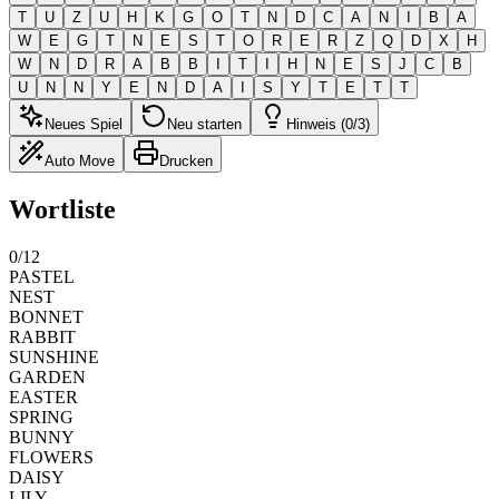
T
U
Z
U
H
K
G
O
T
N
D
C
A
N
I
B
A
W
E
G
T
N
E
S
T
O
R
E
R
Z
Q
D
X
H
W
N
D
R
A
B
B
I
T
I
H
N
E
S
J
C
B
U
N
N
Y
E
N
D
A
I
S
Y
T
E
T
T
Neues Spiel
Neu starten
Hinweis (0/3)
Auto Move
Drucken
Wortliste
0
/
12
PASTEL
NEST
BONNET
RABBIT
SUNSHINE
GARDEN
EASTER
SPRING
BUNNY
FLOWERS
DAISY
LILY