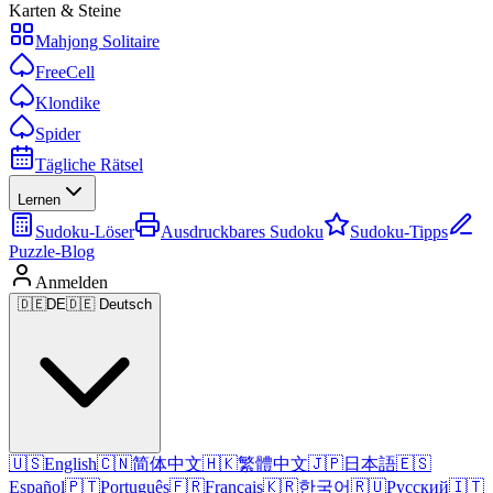
Karten & Steine
Mahjong Solitaire
FreeCell
Klondike
Spider
Tägliche Rätsel
Lernen
Sudoku-Löser
Ausdruckbares Sudoku
Sudoku-Tipps
Puzzle-Blog
Anmelden
🇩🇪
DE
🇩🇪 Deutsch
🇺🇸
English
🇨🇳
简体中文
🇭🇰
繁體中文
🇯🇵
日本語
🇪🇸
Español
🇵🇹
Português
🇫🇷
Français
🇰🇷
한국어
🇷🇺
Русский
🇮🇹