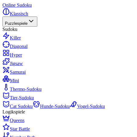
Online Sudoku
Klassisch
Puzzlespiele
Sudoku
Killer
Diagonal
Hyper
Jigsaw
Samurai
Mini
Thermo-Sudoku
Tier-Sudoku
Cat Sudoku
Hunde-Sudoku
Vogel-Sudoku
Logikspiele
Queens
Star Battle