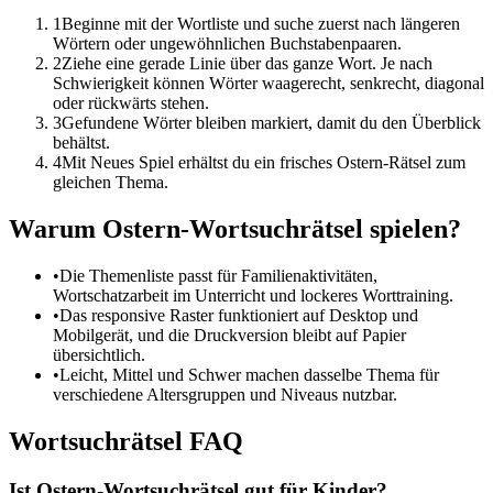
1
Beginne mit der Wortliste und suche zuerst nach längeren
Wörtern oder ungewöhnlichen Buchstabenpaaren.
2
Ziehe eine gerade Linie über das ganze Wort. Je nach
Schwierigkeit können Wörter waagerecht, senkrecht, diagonal
oder rückwärts stehen.
3
Gefundene Wörter bleiben markiert, damit du den Überblick
behältst.
4
Mit Neues Spiel erhältst du ein frisches Ostern-Rätsel zum
gleichen Thema.
Warum Ostern-Wortsuchrätsel spielen?
•
Die Themenliste passt für Familienaktivitäten,
Wortschatzarbeit im Unterricht und lockeres Worttraining.
•
Das responsive Raster funktioniert auf Desktop und
Mobilgerät, und die Druckversion bleibt auf Papier
übersichtlich.
•
Leicht, Mittel und Schwer machen dasselbe Thema für
verschiedene Altersgruppen und Niveaus nutzbar.
Wortsuchrätsel FAQ
Ist Ostern-Wortsuchrätsel gut für Kinder?