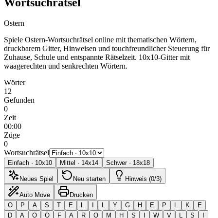
Wortsuchrätsel
Ostern
Spiele Ostern-Wortsuchrätsel online mit thematischen Wörtern,
druckbarem Gitter, Hinweisen und touchfreundlicher Steuerung für
Zuhause, Schule und entspannte Rätselzeit.
10x10-Gitter mit
waagerechten und senkrechten Wörtern.
Wörter
12
Gefunden
0
Zeit
00:00
Züge
0
Wortsuchrätsel
Einfach
·
10
x
10
Mittel
·
14
x
14
Schwer
·
18
x
18
Neues Spiel
Neu starten
Hinweis (0/3)
Auto Move
Drucken
O
P
A
S
T
E
L
I
L
Y
G
H
E
P
L
K
E
D
A
O
O
F
A
R
O
M
H
S
I
W
V
L
S
I