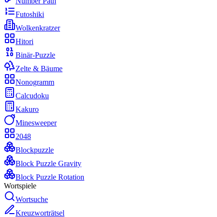
Number Path
Futoshiki
Wolkenkratzer
Hitori
Binär-Puzzle
Zelte & Bäume
Nonogramm
Calcudoku
Kakuro
Minesweeper
2048
Blockpuzzle
Block Puzzle Gravity
Block Puzzle Rotation
Wortspiele
Wortsuche
Kreuzworträtsel