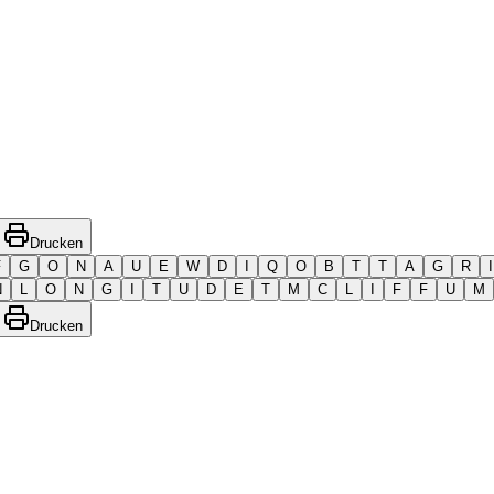
Drucken
F
G
O
N
A
U
E
W
D
I
Q
O
B
T
T
A
G
R
I
N
L
O
N
G
I
T
U
D
E
T
M
C
L
I
F
F
U
M
Drucken