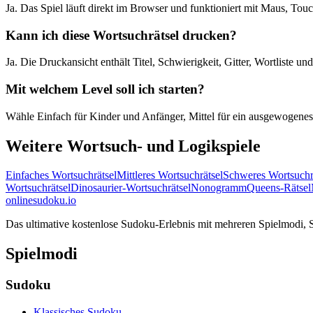
Ja. Das Spiel läuft direkt im Browser und funktioniert mit Maus, To
Kann ich diese Wortsuchrätsel drucken?
Ja. Die Druckansicht enthält Titel, Schwierigkeit, Gitter, Wortliste u
Mit welchem Level soll ich starten?
Wähle Einfach für Kinder und Anfänger, Mittel für ein ausgewogenes 
Weitere Wortsuch- und Logikspiele
Einfaches Wortsuchrätsel
Mittleres Wortsuchrätsel
Schweres Wortsuchr
Wortsuchrätsel
Dinosaurier-Wortsuchrätsel
Nonogramm
Queens-Rätsel
onlinesudoku.io
Das ultimative kostenlose Sudoku-Erlebnis mit mehreren Spielmodi, Sc
Spielmodi
Sudoku
Klassisches Sudoku