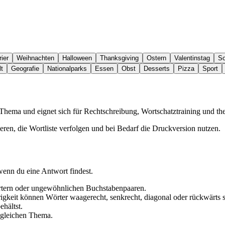
ier
Weihnachten
Halloween
Thanksgiving
Ostern
Valentinstag
S
t
Geografie
Nationalparks
Essen
Obst
Desserts
Pizza
Sport
n Thema und eignet sich für Rechtschreibung, Wortschatztraining und t
eren, die Wortliste verfolgen und bei Bedarf die Druckversion nutzen.
wenn du eine Antwort findest.
örtern oder ungewöhnlichen Buchstabenpaaren.
igkeit können Wörter waagerecht, senkrecht, diagonal oder rückwärts s
hältst.
m gleichen Thema.