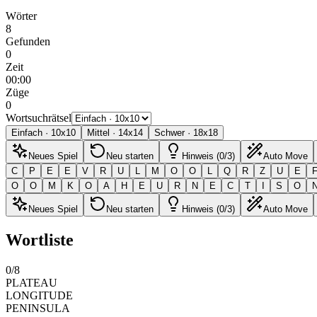
Wörter
8
Gefunden
0
Zeit
00:00
Züge
0
Wortsuchrätsel
Einfach
·
10
x
10
Mittel
·
14
x
14
Schwer
·
18
x
18
Neues Spiel
Neu starten
Hinweis (0/3)
Auto Move
C
P
E
E
V
R
U
L
M
O
O
L
Q
R
Z
U
E
O
O
M
K
O
A
H
E
U
R
N
E
C
T
I
S
O
Neues Spiel
Neu starten
Hinweis (0/3)
Auto Move
Wortliste
0
/
8
PLATEAU
LONGITUDE
PENINSULA