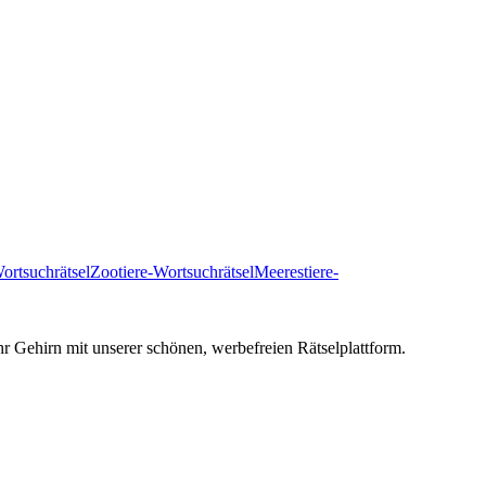
ortsuchrätsel
Zootiere-Wortsuchrätsel
Meerestiere-
hr Gehirn mit unserer schönen, werbefreien Rätselplattform.