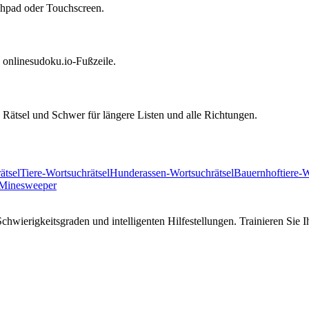
uchpad oder Touchscreen.
nd onlinesudoku.io-Fußzeile.
Rätsel und Schwer für längere Listen und alle Richtungen.
ätsel
Tiere-Wortsuchrätsel
Hunderassen-Wortsuchrätsel
Bauernhoftiere-W
Minesweeper
hwierigkeitsgraden und intelligenten Hilfestellungen. Trainieren Sie I