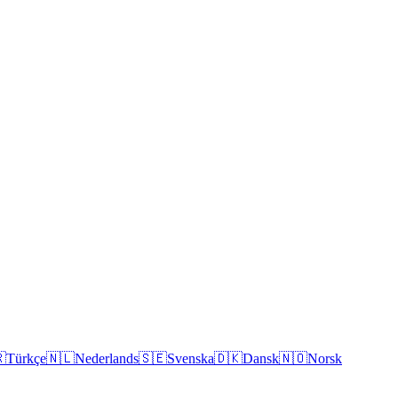

Türkçe
🇳🇱
Nederlands
🇸🇪
Svenska
🇩🇰
Dansk
🇳🇴
Norsk