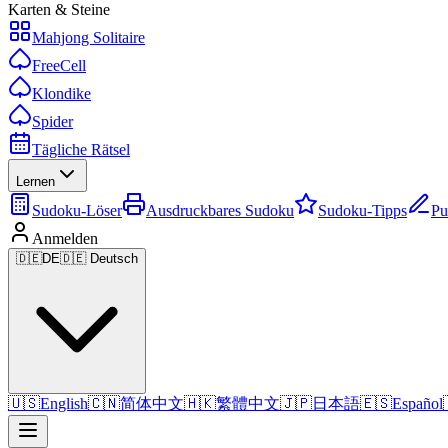
Karten & Steine
Mahjong Solitaire
FreeCell
Klondike
Spider
Tägliche Rätsel
Lernen
Sudoku-Löser
Ausdruckbares Sudoku
Sudoku-Tipps
Pu
Anmelden
🇩🇪
DE
🇩🇪 Deutsch
🇺🇸
English
🇨🇳
简体中文
🇭🇰
繁體中文
🇯🇵
日本語
🇪🇸
Español