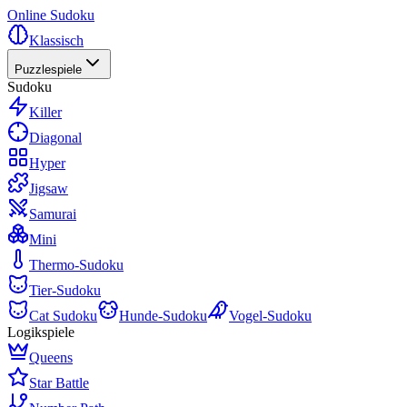
Online Sudoku
Klassisch
Puzzlespiele
Sudoku
Killer
Diagonal
Hyper
Jigsaw
Samurai
Mini
Thermo-Sudoku
Tier-Sudoku
Cat Sudoku
Hunde-Sudoku
Vogel-Sudoku
Logikspiele
Queens
Star Battle