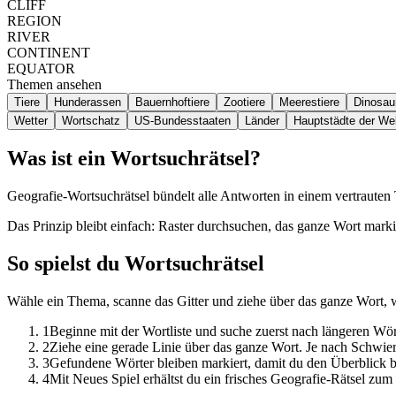
CLIFF
REGION
RIVER
CONTINENT
EQUATOR
Themen ansehen
Tiere
Hunderassen
Bauernhoftiere
Zootiere
Meerestiere
Dinosaur
Wetter
Wortschatz
US-Bundesstaaten
Länder
Hauptstädte der Wel
Was ist ein Wortsuchrätsel?
Geografie-Wortsuchrätsel bündelt alle Antworten in einem vertraute
Das Prinzip bleibt einfach: Raster durchsuchen, das ganze Wort marki
So spielst du Wortsuchrätsel
Wähle ein Thema, scanne das Gitter und ziehe über das ganze Wort, 
1
Beginne mit der Wortliste und suche zuerst nach längeren W
2
Ziehe eine gerade Linie über das ganze Wort. Je nach Schwier
3
Gefundene Wörter bleiben markiert, damit du den Überblick be
4
Mit Neues Spiel erhältst du ein frisches Geografie-Rätsel zu