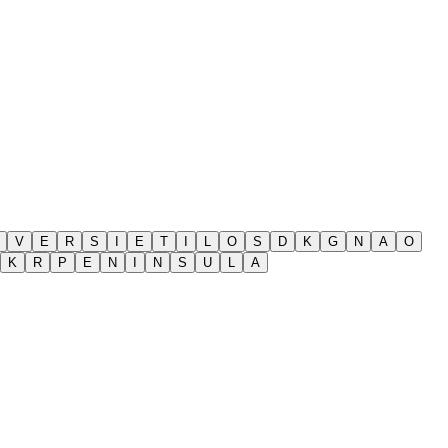
V
E
R
S
I
E
T
I
L
O
S
D
K
G
N
A
O
K
R
P
E
N
I
N
S
U
L
A