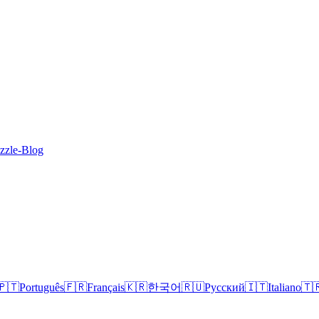
zzle-Blog
🇵🇹
Português
🇫🇷
Français
🇰🇷
한국어
🇷🇺
Русский
🇮🇹
Italiano
🇹