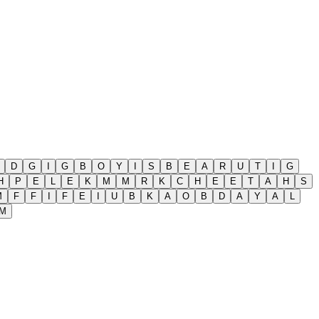
D
G
I
G
B
O
Y
I
S
B
E
A
R
U
T
I
G
H
P
E
L
E
K
M
M
R
K
C
H
E
E
T
A
H
S
M
F
F
I
F
E
I
U
B
K
A
O
B
D
A
Y
A
L
M