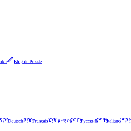
doku
Blog de Puzzle
🇩🇪
Deutsch
🇫🇷
Français
🇰🇷
한국어
🇷🇺
Русский
🇮🇹
Italiano
🇹🇷