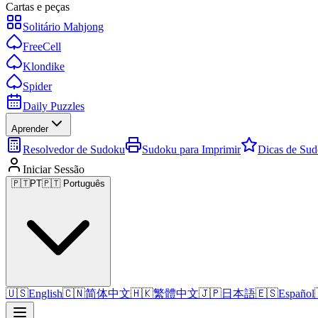
Cartas e peças
Solitário Mahjong
FreeCell
Klondike
Spider
Daily Puzzles
Aprender
Resolvedor de Sudoku
Sudoku para Imprimir
Dicas de Su
Iniciar Sessão
🇵🇹
PT
🇵🇹 Português
🇺🇸
English
🇨🇳
简体中文
🇭🇰
繁體中文
🇯🇵
日本語
🇪🇸
Español