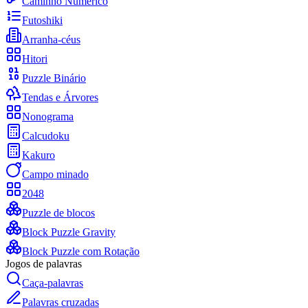
Caminho Numérico
Futoshiki
Arranha-céus
Hitori
Puzzle Binário
Tendas e Árvores
Nonograma
Calcudoku
Kakuro
Campo minado
2048
Puzzle de blocos
Block Puzzle Gravity
Block Puzzle com Rotação
Jogos de palavras
Caça-palavras
Palavras cruzadas