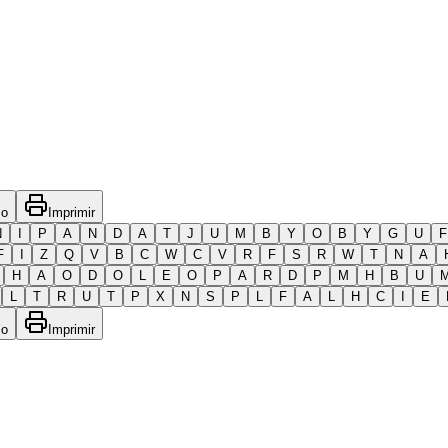
co
Imprimir
N
I
P
A
N
D
A
T
J
U
M
B
Y
O
B
Y
G
U
F
F
I
Z
Q
V
B
C
W
C
V
R
F
S
R
W
T
N
A
H
A
O
D
O
L
E
O
P
A
R
D
P
M
H
B
U
L
T
R
U
T
P
X
N
S
P
L
F
A
L
H
C
I
E
co
Imprimir