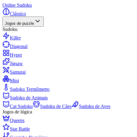
Online Sudoku
Clássico
Jogos de puzzle
Sudoku
Killer
Diagonal
Hyper
Jigsaw
Samurai
Mini
Sudoku Termômetro
Sudoku de Animais
Cat Sudoku
Sudoku de Cães
Sudoku de Aves
Jogos de lógica
Queens
Star Battle