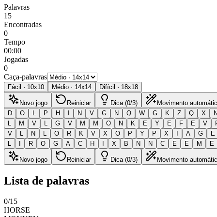
Palavras
15
Encontradas
0
Tempo
00:00
Jogadas
0
Caça-palavras
Fácil
·
10
x
10
Médio
·
14
x
14
Difícil
·
18
x
18
Novo jogo
Reiniciar
Dica (0/3)
Movimento automáti
D
O
L
P
H
I
N
V
G
N
Q
W
G
K
Z
Q
X
L
M
V
L
G
V
M
M
O
N
K
E
Y
E
F
E
V
V
L
N
L
O
R
K
V
X
O
P
Y
P
X
I
A
G
E
L
I
R
O
G
A
C
H
I
X
B
N
N
C
E
E
M
E
Novo jogo
Reiniciar
Dica (0/3)
Movimento automáti
Lista de palavras
0
/
15
HORSE