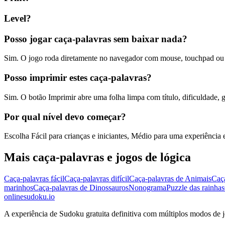
Level?
Posso jogar caça-palavras sem baixar nada?
Sim. O jogo roda diretamente no navegador com mouse, touchpad ou t
Posso imprimir estes caça-palavras?
Sim. O botão Imprimir abre uma folha limpa com título, dificuldade, g
Por qual nível devo começar?
Escolha Fácil para crianças e iniciantes, Médio para uma experiência eq
Mais caça-palavras e jogos de lógica
Caça-palavras fácil
Caça-palavras difícil
Caça-palavras de Animais
Caça
marinhos
Caça-palavras de Dinossauros
Nonograma
Puzzle das rainhas
onlinesudoku.io
A experiência de Sudoku gratuita definitiva com múltiplos modos de jo