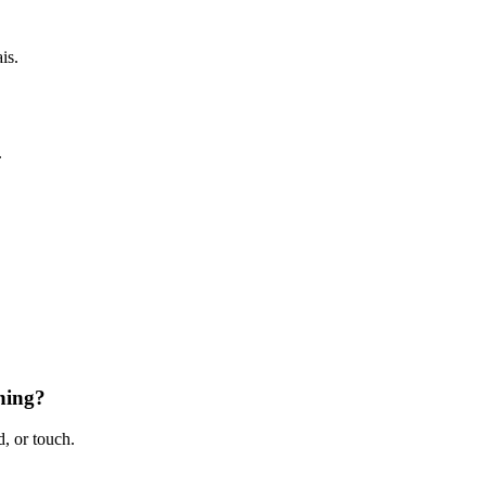
is.
.
hing?
, or touch.