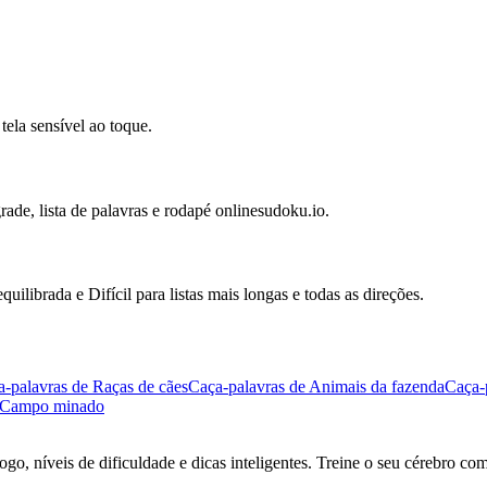
ela sensível ao toque.
rade, lista de palavras e rodapé onlinesudoku.io.
uilibrada e Difícil para listas mais longas e todas as direções.
-palavras de Raças de cães
Caça-palavras de Animais da fazenda
Caça-
Campo minado
go, níveis de dificuldade e dicas inteligentes. Treine o seu cérebro co