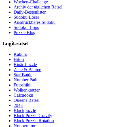
Wochen-Challenge
Archiv der täglichen Rätsel
Daily-Bestenlisten
Sudoku-Löser
Ausdruckbares Sudoku
Sudoku-Tipps
Puzzle Blog
Logikrätsel
Kakuro
Hitori
Binär-Puzzle
Zelte & Bäume
Star Battle
Number Path
Futoshiki
Wolkenkratzer
Calcudoku
Queens Rätsel
2048
Blockpuzzle
Block Puzzle Gravity
Block Puzzle Rotation
Nonogramm