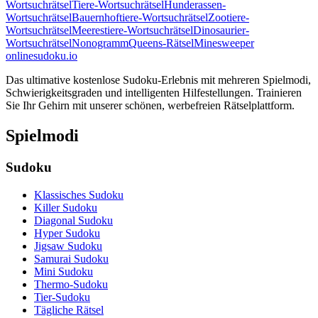
Wortsuchrätsel
Tiere-Wortsuchrätsel
Hunderassen-
Wortsuchrätsel
Bauernhoftiere-Wortsuchrätsel
Zootiere-
Wortsuchrätsel
Meerestiere-Wortsuchrätsel
Dinosaurier-
Wortsuchrätsel
Nonogramm
Queens-Rätsel
Minesweeper
onlinesudoku.io
Das ultimative kostenlose Sudoku-Erlebnis mit mehreren Spielmodi,
Schwierigkeitsgraden und intelligenten Hilfestellungen. Trainieren
Sie Ihr Gehirn mit unserer schönen, werbefreien Rätselplattform.
Spielmodi
Sudoku
Klassisches Sudoku
Killer Sudoku
Diagonal Sudoku
Hyper Sudoku
Jigsaw Sudoku
Samurai Sudoku
Mini Sudoku
Thermo-Sudoku
Tier-Sudoku
Tägliche Rätsel