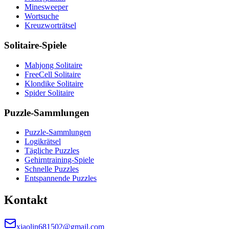
Minesweeper
Wortsuche
Kreuzworträtsel
Solitaire-Spiele
Mahjong Solitaire
FreeCell Solitaire
Klondike Solitaire
Spider Solitaire
Puzzle-Sammlungen
Puzzle-Sammlungen
Logikrätsel
Tägliche Puzzles
Gehirntraining-Spiele
Schnelle Puzzles
Entspannende Puzzles
Kontakt
xiaolin681502@gmail.com