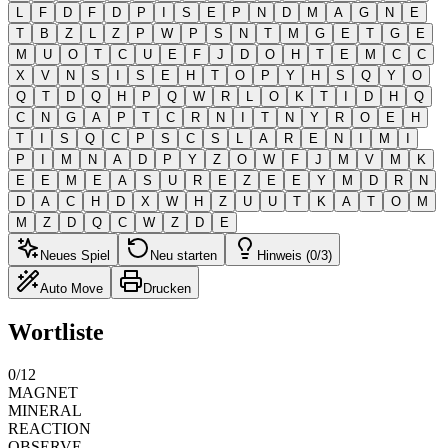
L
F
D
F
D
P
I
S
E
P
N
D
M
A
G
N
E
T
B
Z
L
Z
P
W
P
S
N
T
M
G
E
T
G
E
M
U
O
T
C
U
E
F
J
D
O
H
T
E
M
C
C
X
V
N
S
I
S
E
H
T
O
P
Y
H
S
Q
Y
O
Q
T
D
Q
H
P
Q
W
R
L
O
K
T
I
D
H
Q
C
N
G
A
P
T
C
R
N
I
T
N
Y
R
O
E
H
T
I
S
Q
C
P
S
C
S
L
A
R
E
N
I
M
I
P
I
M
N
A
D
P
Y
Z
O
W
F
J
M
V
M
K
E
E
M
E
A
S
U
R
E
Z
E
E
Y
M
D
R
N
D
A
C
H
D
X
W
H
Z
U
U
T
K
A
T
O
M
M
Z
D
Q
C
W
Z
D
E
Neues Spiel
Neu starten
Hinweis (0/3)
Auto Move
Drucken
Wortliste
0
/
12
MAGNET
MINERAL
REACTION
OBSERVE