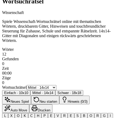
Wortsuchrätsel
Wissenschaft
Spiele Wissenschaft-Wortsuchrätsel online mit thematischen
Wörtern, druckbarem Gitter, Hinweisen und touchfreundlicher
Steuerung für Zuhause, Schule und entspannte Rätselzeit.
14x14-
Gitter mit Diagonalen und einigen rückwärts geschriebenen
Wörtern.
Wörter
12
Gefunden
0
Zeit
00:00
Züge
0
Wortsuchrätsel
Einfach
·
10
x
10
Mittel
·
14
x
14
Schwer
·
18
x
18
Neues Spiel
Neu starten
Hinweis (0/3)
Auto Move
Drucken
L
X
O
K
C
H
P
E
V
R
E
S
B
O
R
G
I