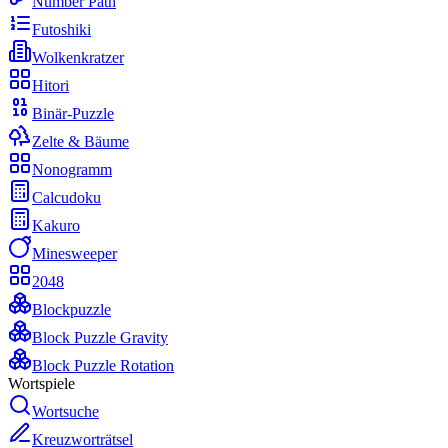
Number Path
Futoshiki
Wolkenkratzer
Hitori
Binär-Puzzle
Zelte & Bäume
Nonogramm
Calcudoku
Kakuro
Minesweeper
2048
Blockpuzzle
Block Puzzle Gravity
Block Puzzle Rotation
Wortspiele
Wortsuche
Kreuzworträtsel