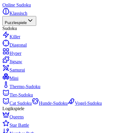
Online Sudoku
Klassisch
Puzzlespiele
Sudoku
Killer
Diagonal
Hyper
Jigsaw
Samurai
Mini
Thermo-Sudoku
Tier-Sudoku
Cat Sudoku
Hunde-Sudoku
Vogel-Sudoku
Logikspiele
Queens
Star Battle