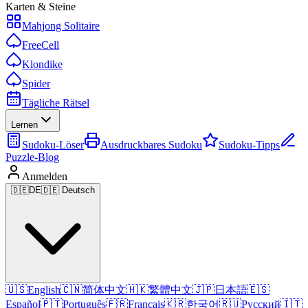
Karten & Steine
Mahjong Solitaire
FreeCell
Klondike
Spider
Tägliche Rätsel
Lernen
Sudoku-Löser
Ausdruckbares Sudoku
Sudoku-Tipps
Puzzle-Blog
Anmelden
🇩🇪
DE
🇩🇪 Deutsch
🇺🇸
English
🇨🇳
简体中文
🇭🇰
繁體中文
🇯🇵
日本語
🇪🇸
Español
🇵🇹
Português
🇫🇷
Français
🇰🇷
한국어
🇷🇺
Русский
🇮🇹