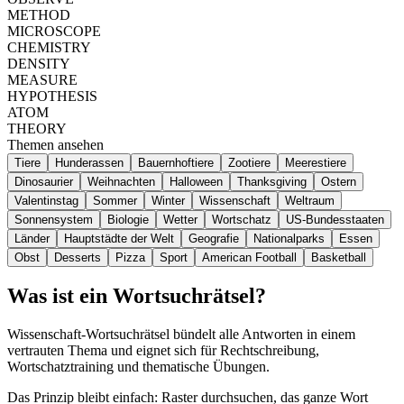
METHOD
MICROSCOPE
CHEMISTRY
DENSITY
MEASURE
HYPOTHESIS
ATOM
THEORY
Themen ansehen
Tiere
Hunderassen
Bauernhoftiere
Zootiere
Meerestiere
Dinosaurier
Weihnachten
Halloween
Thanksgiving
Ostern
Valentinstag
Sommer
Winter
Wissenschaft
Weltraum
Sonnensystem
Biologie
Wetter
Wortschatz
US-Bundesstaaten
Länder
Hauptstädte der Welt
Geografie
Nationalparks
Essen
Obst
Desserts
Pizza
Sport
American Football
Basketball
Was ist ein Wortsuchrätsel?
Wissenschaft-Wortsuchrätsel bündelt alle Antworten in einem
vertrauten Thema und eignet sich für Rechtschreibung,
Wortschatztraining und thematische Übungen.
Das Prinzip bleibt einfach: Raster durchsuchen, das ganze Wort