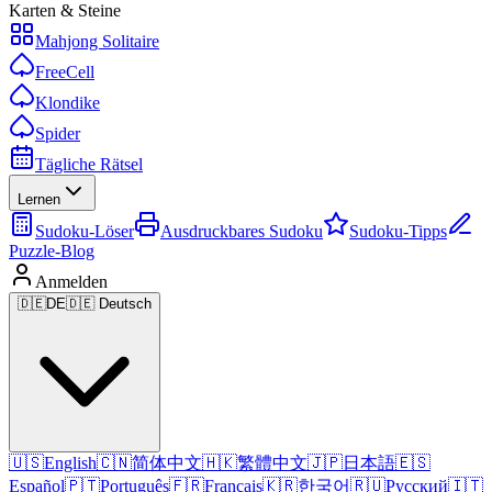
Karten & Steine
Mahjong Solitaire
FreeCell
Klondike
Spider
Tägliche Rätsel
Lernen
Sudoku-Löser
Ausdruckbares Sudoku
Sudoku-Tipps
Puzzle-Blog
Anmelden
🇩🇪
DE
🇩🇪 Deutsch
🇺🇸
English
🇨🇳
简体中文
🇭🇰
繁體中文
🇯🇵
日本語
🇪🇸
Español
🇵🇹
Português
🇫🇷
Français
🇰🇷
한국어
🇷🇺
Русский
🇮🇹