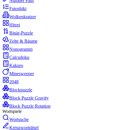
Number Path
Futoshiki
Wolkenkratzer
Hitori
Binär-Puzzle
Zelte & Bäume
Nonogramm
Calcudoku
Kakuro
Minesweeper
2048
Blockpuzzle
Block Puzzle Gravity
Block Puzzle Rotation
Wortspiele
Wortsuche
Kreuzworträtsel