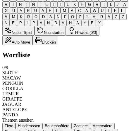
R
T
N
I
N
I
E
T
T
L
K
H
G
R
T
L
J
A
G
U
A
R
U
A
E
L
M
A
C
A
W
U
I
F
L
A
M
K
R
O
D
A
N
F
O
Z
J
M
R
A
Z
Z
N
E
P
I
P
A
N
D
A
H
A
Y
E
X
Neues Spiel
Neu starten
Hinweis (0/3)
Auto Move
Drucken
Wortliste
0
/
9
SLOTH
MACAW
PENGUIN
GORILLA
LEMUR
GIRAFFE
JAGUAR
ANTELOPE
PANDA
Themen ansehen
Tiere
Hunderassen
Bauernhoftiere
Zootiere
Meerestiere