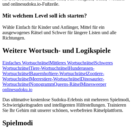
und onlinesudoku.io-Fußzeile.
Mit welchem Level soll ich starten?
Wähle Einfach für Kinder und Anfänger, Mittel für ein
ausgewogenes Rätsel und Schwer für längere Listen und alle
Richtungen.
Weitere Wortsuch- und Logikspiele
Einfaches Wortsuchrätsel
Mittleres Wortsuchrätsel
Schweres
Wortsuchrätsel
Tiere-Wortsuchrätsel
Hunderassen-
Wortsuchrätsel
Bauernhoftiere-Wortsuchrätsel
Zootiere-
Wortsuchrätsel
Meerestiere-Wortsuchrätsel
Dinosaurier-
Wortsuchrätsel
Nonogramm
Queens-Rätsel
Minesweeper
onlinesudoku.io
Das ultimative kostenlose Sudoku-Erlebnis mit mehreren Spielmodi,
Schwierigkeitsgraden und intelligenten Hilfestellungen. Trainieren
Sie Ihr Gehirn mit unserer schönen, werbefreien Rätselplattform.
Spielmodi