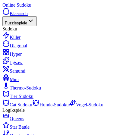
Online Sudoku
Klassisch
Puzzlespiele
Sudoku
Killer
Diagonal
Hyper
Jigsaw
Samurai
Mini
Thermo-Sudoku
Tier-Sudoku
Cat Sudoku
Hunde-Sudoku
Vogel-Sudoku
Logikspiele
Queens
Star Battle