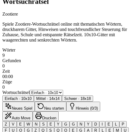
Wortsuchrätsel
Zootiere
Spiele Zootiere-Wortsuchrätsel online mit thematischen Wörtern,
druckbarem Gitter, Hinweisen und touchfreundlicher Steuerung für
Zuhause, Schule und entspannte Rätselzeit.
10x10-Gitter mit
waagerechten und senkrechten Wörtern.
Wörter
9
Gefunden
0
Zeit
00:00
Züge
0
Wortsuchrätsel
Einfach
·
10
x
10
Mittel
·
14
x
14
Schwer
·
18
x
18
Neues Spiel
Neu starten
Hinweis (0/3)
Auto Move
Drucken
Z
V
E
W
N
S
E
Y
G
G
N
Y
D
I
E
L
P
F
U
O
G
Z
Q
S
Q
O
E
G
A
R
L
E
M
U