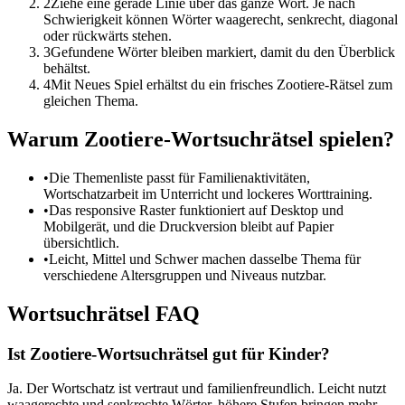
2
Ziehe eine gerade Linie über das ganze Wort. Je nach
Schwierigkeit können Wörter waagerecht, senkrecht, diagonal
oder rückwärts stehen.
3
Gefundene Wörter bleiben markiert, damit du den Überblick
behältst.
4
Mit Neues Spiel erhältst du ein frisches Zootiere-Rätsel zum
gleichen Thema.
Warum Zootiere-Wortsuchrätsel spielen?
•
Die Themenliste passt für Familienaktivitäten,
Wortschatzarbeit im Unterricht und lockeres Worttraining.
•
Das responsive Raster funktioniert auf Desktop und
Mobilgerät, und die Druckversion bleibt auf Papier
übersichtlich.
•
Leicht, Mittel und Schwer machen dasselbe Thema für
verschiedene Altersgruppen und Niveaus nutzbar.
Wortsuchrätsel FAQ
Ist Zootiere-Wortsuchrätsel gut für Kinder?
Ja. Der Wortschatz ist vertraut und familienfreundlich. Leicht nutzt
waagerechte und senkrechte Wörter, höhere Stufen bringen mehr