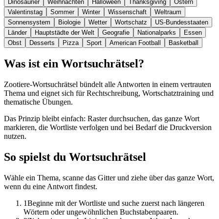
Dinosaurier
Weihnachten
Halloween
Thanksgiving
Ostern
Valentinstag
Sommer
Winter
Wissenschaft
Weltraum
Sonnensystem
Biologie
Wetter
Wortschatz
US-Bundesstaaten
Länder
Hauptstädte der Welt
Geografie
Nationalparks
Essen
Obst
Desserts
Pizza
Sport
American Football
Basketball
Was ist ein Wortsuchrätsel?
Zootiere-Wortsuchrätsel bündelt alle Antworten in einem vertrauten
Thema und eignet sich für Rechtschreibung, Wortschatztraining und
thematische Übungen.
Das Prinzip bleibt einfach: Raster durchsuchen, das ganze Wort
markieren, die Wortliste verfolgen und bei Bedarf die Druckversion
nutzen.
So spielst du Wortsuchrätsel
Wähle ein Thema, scanne das Gitter und ziehe über das ganze Wort,
wenn du eine Antwort findest.
1
Beginne mit der Wortliste und suche zuerst nach längeren
Wörtern oder ungewöhnlichen Buchstabenpaaren.