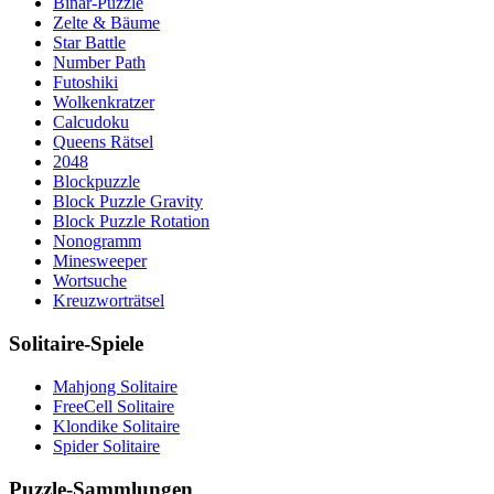
Binär-Puzzle
Zelte & Bäume
Star Battle
Number Path
Futoshiki
Wolkenkratzer
Calcudoku
Queens Rätsel
2048
Blockpuzzle
Block Puzzle Gravity
Block Puzzle Rotation
Nonogramm
Minesweeper
Wortsuche
Kreuzworträtsel
Solitaire-Spiele
Mahjong Solitaire
FreeCell Solitaire
Klondike Solitaire
Spider Solitaire
Puzzle-Sammlungen