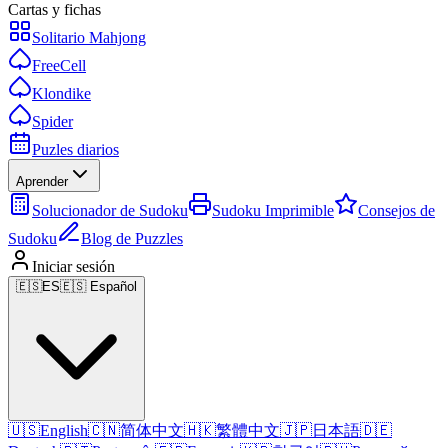
Cartas y fichas
Solitario Mahjong
FreeCell
Klondike
Spider
Puzles diarios
Aprender
Solucionador de Sudoku
Sudoku Imprimible
Consejos de
Sudoku
Blog de Puzzles
Iniciar sesión
🇪🇸
ES
🇪🇸 Español
🇺🇸
English
🇨🇳
简体中文
🇭🇰
繁體中文
🇯🇵
日本語
🇩🇪