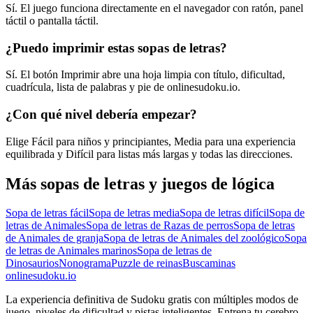
Sí. El juego funciona directamente en el navegador con ratón, panel
táctil o pantalla táctil.
¿Puedo imprimir estas sopas de letras?
Sí. El botón Imprimir abre una hoja limpia con título, dificultad,
cuadrícula, lista de palabras y pie de onlinesudoku.io.
¿Con qué nivel debería empezar?
Elige Fácil para niños y principiantes, Media para una experiencia
equilibrada y Difícil para listas más largas y todas las direcciones.
Más sopas de letras y juegos de lógica
Sopa de letras fácil
Sopa de letras media
Sopa de letras difícil
Sopa de
letras de Animales
Sopa de letras de Razas de perros
Sopa de letras
de Animales de granja
Sopa de letras de Animales del zoológico
Sopa
de letras de Animales marinos
Sopa de letras de
Dinosaurios
Nonograma
Puzzle de reinas
Buscaminas
onlinesudoku.io
La experiencia definitiva de Sudoku gratis con múltiples modos de
juego, niveles de dificultad y pistas inteligentes. Entrena tu cerebro