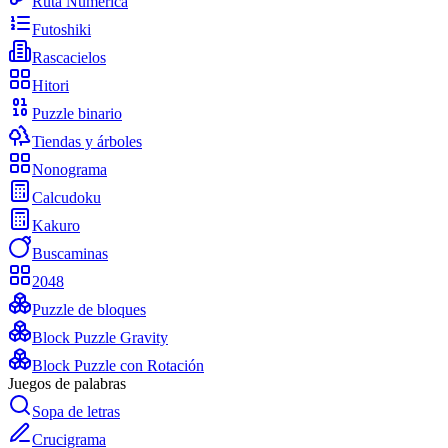
Ruta Numérica
Futoshiki
Rascacielos
Hitori
Puzzle binario
Tiendas y árboles
Nonograma
Calcudoku
Kakuro
Buscaminas
2048
Puzzle de bloques
Block Puzzle Gravity
Block Puzzle con Rotación
Juegos de palabras
Sopa de letras
Crucigrama