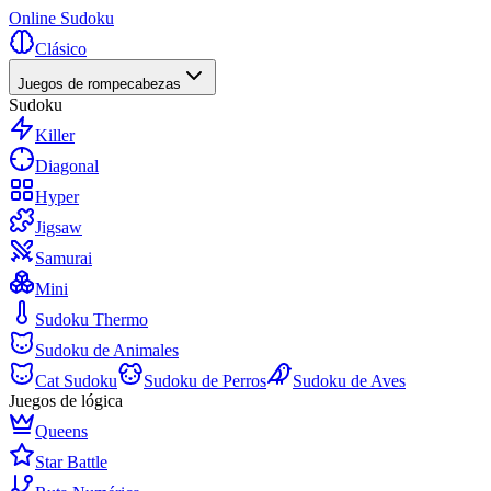
Online Sudoku
Clásico
Juegos de rompecabezas
Sudoku
Killer
Diagonal
Hyper
Jigsaw
Samurai
Mini
Sudoku Thermo
Sudoku de Animales
Cat Sudoku
Sudoku de Perros
Sudoku de Aves
Juegos de lógica
Queens
Star Battle