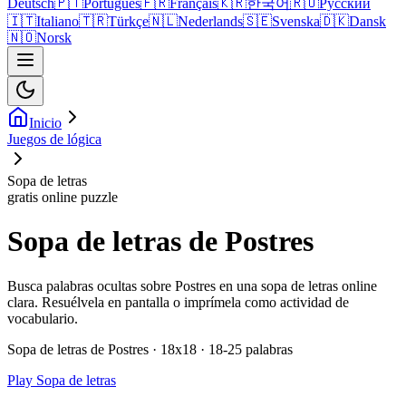
Deutsch
🇵🇹
Português
🇫🇷
Français
🇰🇷
한국어
🇷🇺
Русский
🇮🇹
Italiano
🇹🇷
Türkçe
🇳🇱
Nederlands
🇸🇪
Svenska
🇩🇰
Dansk
🇳🇴
Norsk
Inicio
Juegos de lógica
Sopa de letras
gratis online puzzle
Sopa de letras de Postres
Busca palabras ocultas sobre Postres en una sopa de letras online
clara. Resuélvela en pantalla o imprímela como actividad de
vocabulario.
Sopa de letras de Postres · 18x18 · 18-25 palabras
Play Sopa de letras