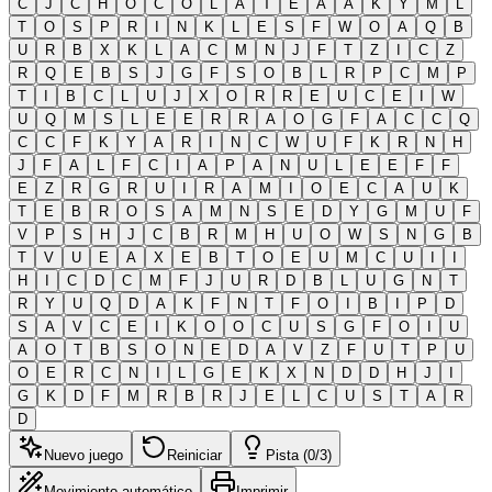
C
J
C
H
O
C
O
L
A
T
E
A
A
K
Y
M
L
T
O
S
P
R
I
N
K
L
E
S
F
W
O
A
Q
B
U
R
B
X
K
L
A
C
M
N
J
F
T
Z
I
C
Z
R
Q
E
B
S
J
G
F
S
O
B
L
R
P
C
M
P
T
I
B
C
L
U
J
X
O
R
R
E
U
C
E
I
W
U
Q
M
S
L
E
E
R
R
A
O
G
F
A
C
C
Q
C
C
F
K
Y
A
R
I
N
C
W
U
F
K
R
N
H
J
F
A
L
F
C
I
A
P
A
N
U
L
E
E
F
F
E
Z
R
G
R
U
I
R
A
M
I
O
E
C
A
U
K
T
E
B
R
O
S
A
M
N
S
E
D
Y
G
M
U
F
V
P
S
H
J
C
B
R
M
H
U
O
W
S
N
G
B
T
V
U
E
A
X
E
B
T
O
E
U
M
C
U
I
I
H
I
C
D
C
M
F
J
U
R
D
B
L
U
G
N
T
R
Y
U
Q
D
A
K
F
N
T
F
O
I
B
I
P
D
S
A
V
C
E
I
K
O
O
C
U
S
G
F
O
I
U
A
O
T
B
S
O
N
E
D
A
V
Z
F
U
T
P
U
O
E
R
C
N
I
L
G
E
K
X
N
D
D
H
J
I
G
K
D
F
M
R
B
R
J
E
L
C
U
S
T
A
R
D
Nuevo juego
Reiniciar
Pista (0/3)
Movimiento automático
Imprimir