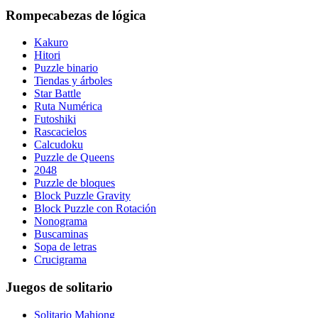
Rompecabezas de lógica
Kakuro
Hitori
Puzzle binario
Tiendas y árboles
Star Battle
Ruta Numérica
Futoshiki
Rascacielos
Calcudoku
Puzzle de Queens
2048
Puzzle de bloques
Block Puzzle Gravity
Block Puzzle con Rotación
Nonograma
Buscaminas
Sopa de letras
Crucigrama
Juegos de solitario
Solitario Mahjong