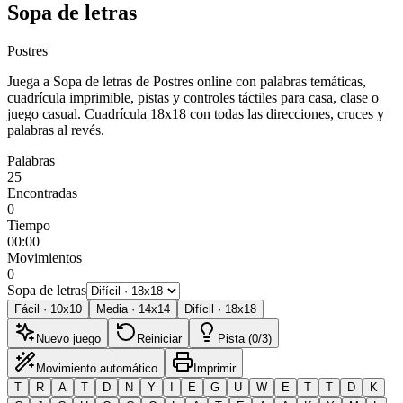
Sopa de letras
Postres
Juega a Sopa de letras de Postres online con palabras temáticas,
cuadrícula imprimible, pistas y controles táctiles para casa, clase o
juego casual.
Cuadrícula 18x18 con todas las direcciones, cruces y
palabras al revés.
Palabras
25
Encontradas
0
Tiempo
00:00
Movimientos
0
Sopa de letras
Fácil
·
10
x
10
Media
·
14
x
14
Difícil
·
18
x
18
Nuevo juego
Reiniciar
Pista (0/3)
Movimiento automático
Imprimir
T
R
A
T
D
N
Y
I
E
G
U
W
E
T
T
D
K