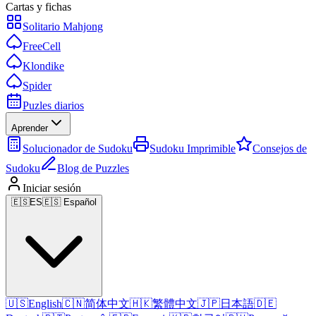
Cartas y fichas
Solitario Mahjong
FreeCell
Klondike
Spider
Puzles diarios
Aprender
Solucionador de Sudoku
Sudoku Imprimible
Consejos de
Sudoku
Blog de Puzzles
Iniciar sesión
🇪🇸
ES
🇪🇸 Español
🇺🇸
English
🇨🇳
简体中文
🇭🇰
繁體中文
🇯🇵
日本語
🇩🇪