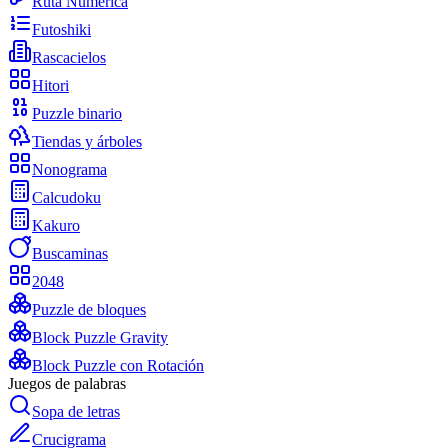
Ruta Numérica
Futoshiki
Rascacielos
Hitori
Puzzle binario
Tiendas y árboles
Nonograma
Calcudoku
Kakuro
Buscaminas
2048
Puzzle de bloques
Block Puzzle Gravity
Block Puzzle con Rotación
Juegos de palabras
Sopa de letras
Crucigrama