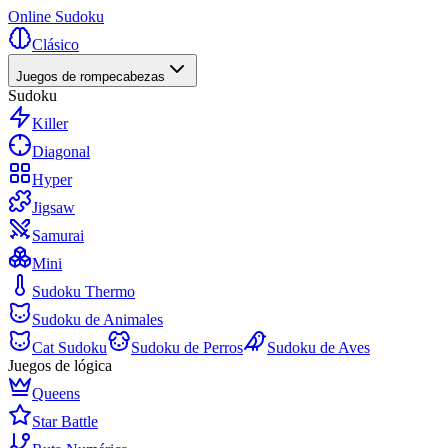
Online Sudoku
Clásico
Juegos de rompecabezas
Sudoku
Killer
Diagonal
Hyper
Jigsaw
Samurai
Mini
Sudoku Thermo
Sudoku de Animales
Cat Sudoku
Sudoku de Perros
Sudoku de Aves
Juegos de lógica
Queens
Star Battle