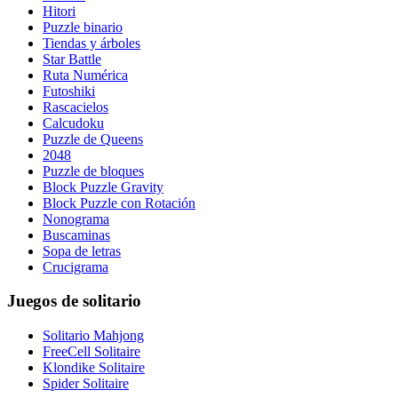
Hitori
Puzzle binario
Tiendas y árboles
Star Battle
Ruta Numérica
Futoshiki
Rascacielos
Calcudoku
Puzzle de Queens
2048
Puzzle de bloques
Block Puzzle Gravity
Block Puzzle con Rotación
Nonograma
Buscaminas
Sopa de letras
Crucigrama
Juegos de solitario
Solitario Mahjong
FreeCell Solitaire
Klondike Solitaire
Spider Solitaire