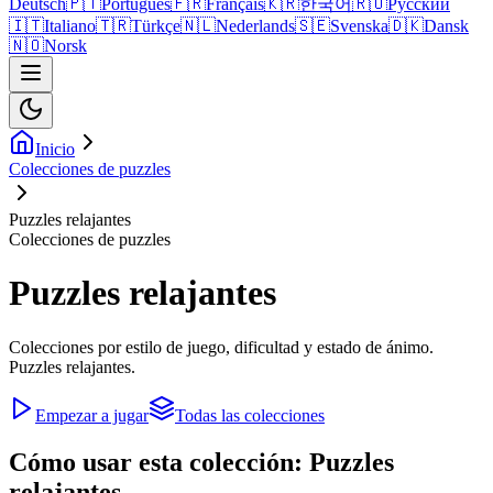
Deutsch
🇵🇹
Português
🇫🇷
Français
🇰🇷
한국어
🇷🇺
Русский
🇮🇹
Italiano
🇹🇷
Türkçe
🇳🇱
Nederlands
🇸🇪
Svenska
🇩🇰
Dansk
🇳🇴
Norsk
Inicio
Colecciones de puzzles
Puzzles relajantes
Colecciones de puzzles
Puzzles relajantes
Colecciones por estilo de juego, dificultad y estado de ánimo.
Puzzles relajantes.
Empezar a jugar
Todas las colecciones
Cómo usar esta colección: Puzzles
relajantes