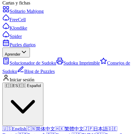
Cartas y fichas
Solitario Mahjong
FreeCell
Klondike
Spider
Puzles diarios
Aprender
Solucionador de Sudoku
Sudoku Imprimible
Consejos de
Sudoku
Blog de Puzzles
Iniciar sesión
🇪🇸
ES
🇪🇸 Español
🇺🇸
English
🇨🇳
简体中文
🇭🇰
繁體中文
🇯🇵
日本語
🇩🇪