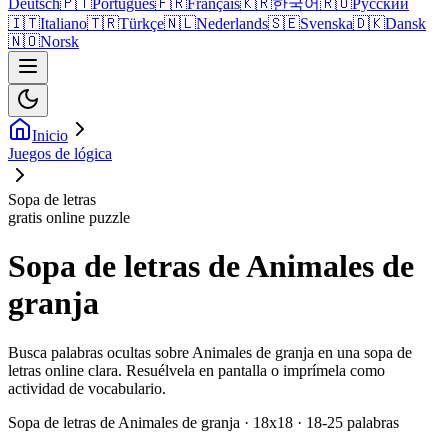
Deutsch
🇵🇹
Português
🇫🇷
Français
🇰🇷
한국어
🇷🇺
Русский
🇮🇹
Italiano
🇹🇷
Türkçe
🇳🇱
Nederlands
🇸🇪
Svenska
🇩🇰
Dansk
🇳🇴
Norsk
Inicio
Juegos de lógica
Sopa de letras
gratis online puzzle
Sopa de letras de Animales de
granja
Busca palabras ocultas sobre Animales de granja en una sopa de
letras online clara. Resuélvela en pantalla o imprímela como
actividad de vocabulario.
Sopa de letras de Animales de granja · 18x18 · 18-25 palabras