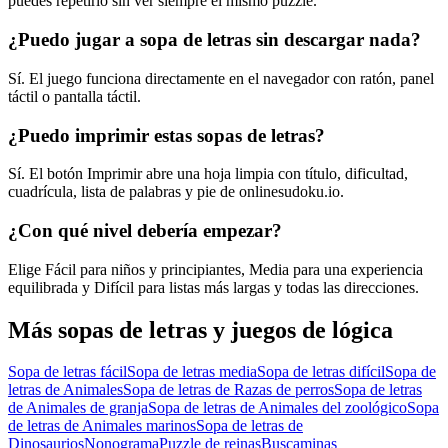
puedes repetirlo sin ver siempre el mismo puzzle.
¿Puedo jugar a sopa de letras sin descargar nada?
Sí. El juego funciona directamente en el navegador con ratón, panel
táctil o pantalla táctil.
¿Puedo imprimir estas sopas de letras?
Sí. El botón Imprimir abre una hoja limpia con título, dificultad,
cuadrícula, lista de palabras y pie de onlinesudoku.io.
¿Con qué nivel debería empezar?
Elige Fácil para niños y principiantes, Media para una experiencia
equilibrada y Difícil para listas más largas y todas las direcciones.
Más sopas de letras y juegos de lógica
Sopa de letras fácil
Sopa de letras media
Sopa de letras difícil
Sopa de
letras de Animales
Sopa de letras de Razas de perros
Sopa de letras
de Animales de granja
Sopa de letras de Animales del zoológico
Sopa
de letras de Animales marinos
Sopa de letras de
Dinosaurios
Nonograma
Puzzle de reinas
Buscaminas