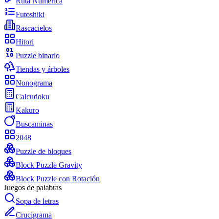
Ruta Numérica
Futoshiki
Rascacielos
Hitori
Puzzle binario
Tiendas y árboles
Nonograma
Calcudoku
Kakuro
Buscaminas
2048
Puzzle de bloques
Block Puzzle Gravity
Block Puzzle con Rotación
Juegos de palabras
Sopa de letras
Crucigrama