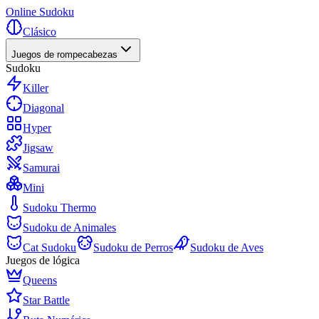
Online Sudoku
Clásico
Juegos de rompecabezas
Sudoku
Killer
Diagonal
Hyper
Jigsaw
Samurai
Mini
Sudoku Thermo
Sudoku de Animales
Cat Sudoku
Sudoku de Perros
Sudoku de Aves
Juegos de lógica
Queens
Star Battle