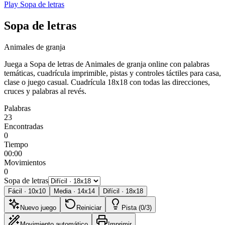
Play Sopa de letras
Sopa de letras
Animales de granja
Juega a Sopa de letras de Animales de granja online con palabras
temáticas, cuadrícula imprimible, pistas y controles táctiles para casa,
clase o juego casual.
Cuadrícula 18x18 con todas las direcciones,
cruces y palabras al revés.
Palabras
23
Encontradas
0
Tiempo
00:00
Movimientos
0
Sopa de letras
Fácil
·
10
x
10
Media
·
14
x
14
Difícil
·
18
x
18
Nuevo juego
Reiniciar
Pista (0/3)
Movimiento automático
Imprimir