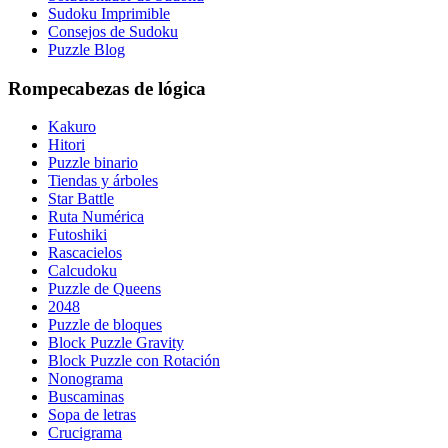
Sudoku Imprimible
Consejos de Sudoku
Puzzle Blog
Rompecabezas de lógica
Kakuro
Hitori
Puzzle binario
Tiendas y árboles
Star Battle
Ruta Numérica
Futoshiki
Rascacielos
Calcudoku
Puzzle de Queens
2048
Puzzle de bloques
Block Puzzle Gravity
Block Puzzle con Rotación
Nonograma
Buscaminas
Sopa de letras
Crucigrama