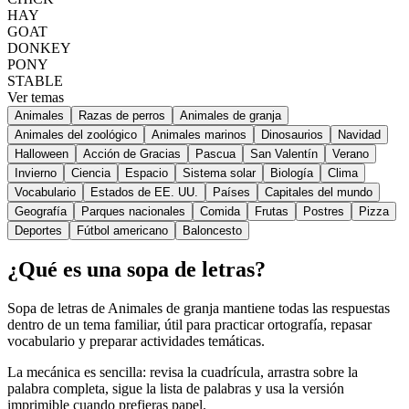
HAY
GOAT
DONKEY
PONY
STABLE
Ver temas
Animales
Razas de perros
Animales de granja
Animales del zoológico
Animales marinos
Dinosaurios
Navidad
Halloween
Acción de Gracias
Pascua
San Valentín
Verano
Invierno
Ciencia
Espacio
Sistema solar
Biología
Clima
Vocabulario
Estados de EE. UU.
Países
Capitales del mundo
Geografía
Parques nacionales
Comida
Frutas
Postres
Pizza
Deportes
Fútbol americano
Baloncesto
¿Qué es una sopa de letras?
Sopa de letras de Animales de granja mantiene todas las respuestas
dentro de un tema familiar, útil para practicar ortografía, repasar
vocabulario y preparar actividades temáticas.
La mecánica es sencilla: revisa la cuadrícula, arrastra sobre la
palabra completa, sigue la lista de palabras y usa la versión
imprimible cuando prefieras papel.