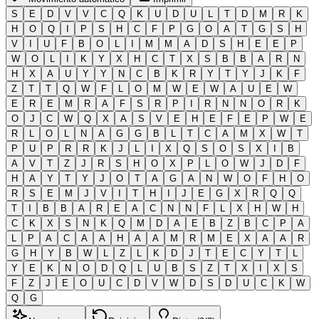
S
E
D
V
V
C
Q
K
U
D
U
L
T
D
M
R
K
H
O
Q
I
P
S
H
C
F
P
G
O
A
T
G
S
H
V
I
U
F
B
O
L
I
M
M
A
D
S
H
E
E
P
W
O
L
I
K
Y
X
H
C
T
X
S
B
B
A
R
N
H
X
A
U
Y
Y
N
C
B
K
R
Y
T
Y
J
K
F
Z
T
T
Q
W
F
L
O
M
W
E
W
A
U
E
W
E
R
E
M
R
A
F
S
R
P
I
R
N
N
O
R
K
O
J
C
W
Q
X
A
S
V
E
H
E
F
E
P
W
E
R
L
O
L
N
A
G
G
B
L
T
C
A
M
X
W
T
P
U
P
R
R
K
J
L
I
X
Q
S
O
S
X
I
B
A
V
T
Z
J
R
S
H
O
X
P
L
O
W
J
D
F
H
A
Y
T
Y
J
O
T
A
G
A
N
W
O
F
H
O
R
S
E
M
J
V
I
T
H
I
J
E
G
X
R
Q
Q
T
I
B
B
A
R
E
A
C
N
N
F
L
X
H
W
H
C
K
X
S
N
K
Q
M
D
A
E
B
Z
B
C
P
A
L
P
A
C
A
A
H
A
A
M
R
M
E
X
A
A
R
G
H
Y
B
W
L
Z
L
K
D
J
T
E
C
Y
T
L
Y
E
K
N
O
D
Q
L
U
B
S
Z
T
X
I
X
S
F
Z
J
E
O
U
C
D
V
W
D
S
D
U
C
K
W
Q
G