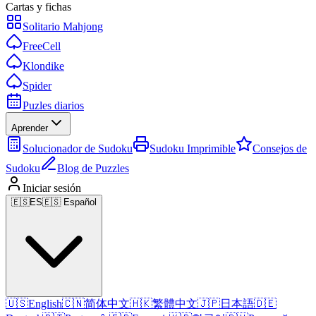
Cartas y fichas
Solitario Mahjong
FreeCell
Klondike
Spider
Puzles diarios
Aprender
Solucionador de Sudoku
Sudoku Imprimible
Consejos de
Sudoku
Blog de Puzzles
Iniciar sesión
🇪🇸
ES
🇪🇸 Español
🇺🇸
English
🇨🇳
简体中文
🇭🇰
繁體中文
🇯🇵
日本語
🇩🇪