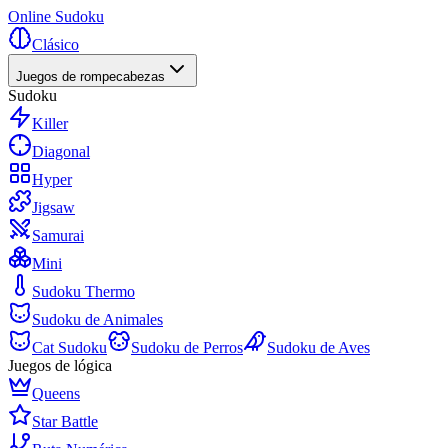
Online Sudoku
Clásico
Juegos de rompecabezas
Sudoku
Killer
Diagonal
Hyper
Jigsaw
Samurai
Mini
Sudoku Thermo
Sudoku de Animales
Cat Sudoku
Sudoku de Perros
Sudoku de Aves
Juegos de lógica
Queens
Star Battle