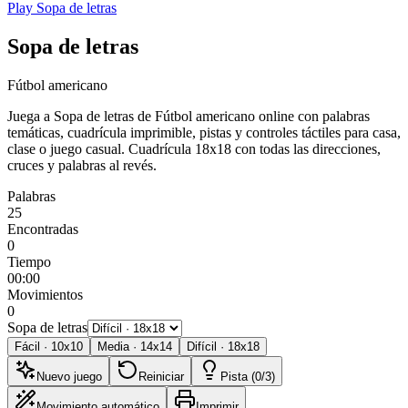
Play Sopa de letras
Sopa de letras
Fútbol americano
Juega a Sopa de letras de Fútbol americano online con palabras
temáticas, cuadrícula imprimible, pistas y controles táctiles para casa,
clase o juego casual.
Cuadrícula 18x18 con todas las direcciones,
cruces y palabras al revés.
Palabras
25
Encontradas
0
Tiempo
00:00
Movimientos
0
Sopa de letras
Fácil
·
10
x
10
Media
·
14
x
14
Difícil
·
18
x
18
Nuevo juego
Reiniciar
Pista (0/3)
Movimiento automático
Imprimir