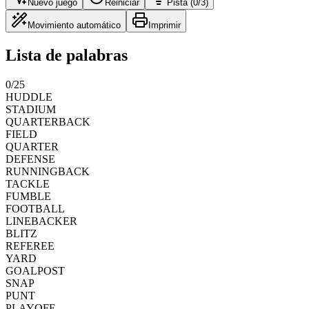
Nuevo juego
Reiniciar
Pista (0/3)
Movimiento automático
Imprimir
Lista de palabras
0
/
25
HUDDLE
STADIUM
QUARTERBACK
FIELD
QUARTER
DEFENSE
RUNNINGBACK
TACKLE
FUMBLE
FOOTBALL
LINEBACKER
BLITZ
REFEREE
YARD
GOALPOST
SNAP
PUNT
PLAYOFF