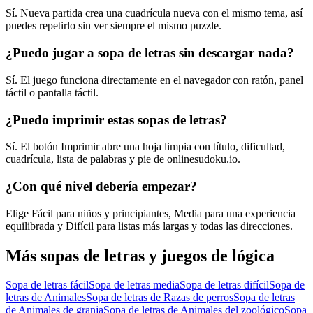
Sí. Nueva partida crea una cuadrícula nueva con el mismo tema, así
puedes repetirlo sin ver siempre el mismo puzzle.
¿Puedo jugar a sopa de letras sin descargar nada?
Sí. El juego funciona directamente en el navegador con ratón, panel
táctil o pantalla táctil.
¿Puedo imprimir estas sopas de letras?
Sí. El botón Imprimir abre una hoja limpia con título, dificultad,
cuadrícula, lista de palabras y pie de onlinesudoku.io.
¿Con qué nivel debería empezar?
Elige Fácil para niños y principiantes, Media para una experiencia
equilibrada y Difícil para listas más largas y todas las direcciones.
Más sopas de letras y juegos de lógica
Sopa de letras fácil
Sopa de letras media
Sopa de letras difícil
Sopa de
letras de Animales
Sopa de letras de Razas de perros
Sopa de letras
de Animales de granja
Sopa de letras de Animales del zoológico
Sopa