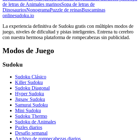
de letras de Animales marinos
Sopa de letras de
Dinosaurios
Nonograma
Puzzle de reinas
Buscaminas
onlinesudoku.io
La experiencia definitiva de Sudoku gratis con múltiples modos de
juego, niveles de dificultad y pistas inteligentes. Entrena tu cerebro
con nuestra hermosa plataforma de rompecabezas sin publicidad.
Modos de Juego
Sudoku
Sudoku Clásico
Killer Sudoku
Sudoku Diagonal
Hyper Sudoku
Jigsaw Sudoku
Samurai Sudoku
Mini Sudoku
Sudoku Thermo
Sudoku de Animales
Puzles diarios
Desafío semanal
Archivo de rompecabezas diarios