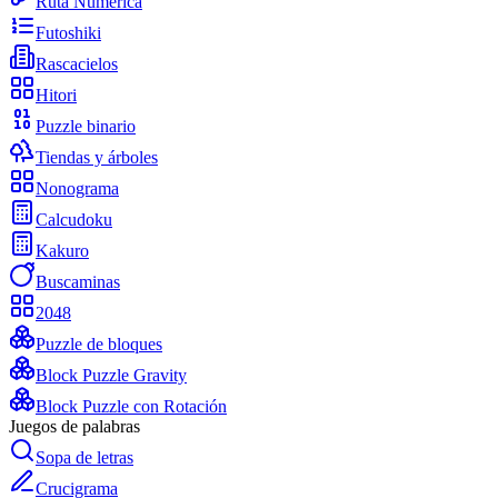
Ruta Numérica
Futoshiki
Rascacielos
Hitori
Puzzle binario
Tiendas y árboles
Nonograma
Calcudoku
Kakuro
Buscaminas
2048
Puzzle de bloques
Block Puzzle Gravity
Block Puzzle con Rotación
Juegos de palabras
Sopa de letras
Crucigrama