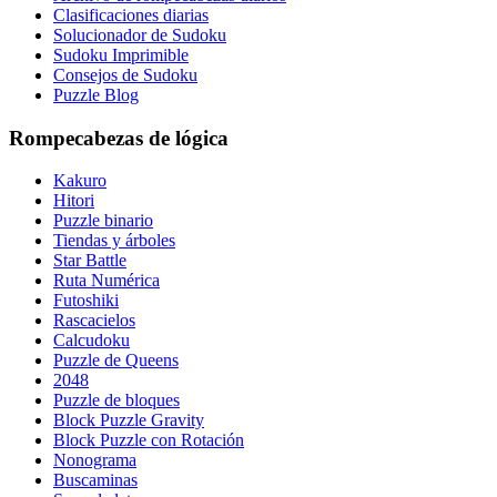
Clasificaciones diarias
Solucionador de Sudoku
Sudoku Imprimible
Consejos de Sudoku
Puzzle Blog
Rompecabezas de lógica
Kakuro
Hitori
Puzzle binario
Tiendas y árboles
Star Battle
Ruta Numérica
Futoshiki
Rascacielos
Calcudoku
Puzzle de Queens
2048
Puzzle de bloques
Block Puzzle Gravity
Block Puzzle con Rotación
Nonograma
Buscaminas