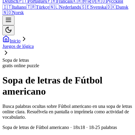
Deutsch
🇵🇹
Português
🇫🇷
Français
🇰🇷
한국어
🇷🇺
Русский
🇮🇹
Italiano
🇹🇷
Türkçe
🇳🇱
Nederlands
🇸🇪
Svenska
🇩🇰
Dansk
🇳🇴
Norsk
Inicio
Juegos de lógica
Sopa de letras
gratis online puzzle
Sopa de letras de Fútbol
americano
Busca palabras ocultas sobre Fútbol americano en una sopa de letras
online clara. Resuélvela en pantalla o imprímela como actividad de
vocabulario.
Sopa de letras de Fútbol americano · 18x18 · 18-25 palabras