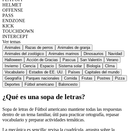
HELMET
OFFENSE
PASS
ENDZONE
KICK
TOUCHDOWN
INTERCEPT
Ver temas
Animales
Razas de perros
Animales de granja
Animales del zoológico
Animales marinos
Dinosaurios
Navidad
Halloween
Acción de Gracias
Pascua
San Valentín
Verano
Invierno
Ciencia
Espacio
Sistema solar
Biología
Clima
Vocabulario
Estados de EE. UU.
Países
Capitales del mundo
Geografía
Parques nacionales
Comida
Frutas
Postres
Pizza
Deportes
Fútbol americano
Baloncesto
¿Qué es una sopa de letras?
Sopa de letras de Fútbol americano mantiene todas las respuestas
dentro de un tema familiar, útil para practicar ortografía, repasar
vocabulario y preparar actividades temáticas.
La mecánica es sencilla: revisa la cuadrícula, arrastra sobre la