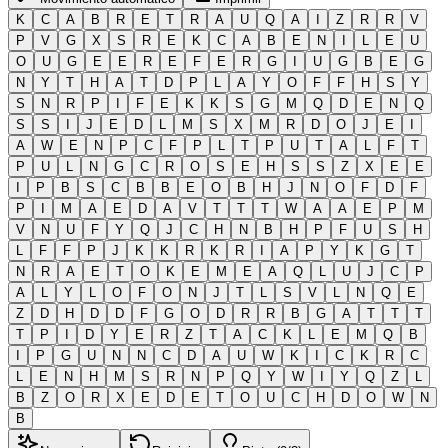
K
C
A
B
R
E
T
R
A
U
Q
A
I
Z
R
R
V
P
V
G
X
S
R
E
K
C
A
B
E
N
I
L
E
U
O
U
G
E
E
R
E
F
E
R
G
I
U
G
B
E
G
N
Y
T
H
A
T
D
P
L
A
Y
O
F
F
H
S
Y
S
N
R
P
I
F
E
K
K
S
G
M
Q
D
E
N
Q
S
S
I
J
E
D
L
M
S
X
M
R
D
O
J
E
I
A
W
E
N
P
C
F
P
L
T
P
U
T
A
L
F
T
P
U
L
N
G
C
R
O
S
E
H
S
S
Z
X
E
E
I
P
B
S
C
B
B
E
O
B
H
J
N
O
F
D
F
P
I
M
A
E
D
A
V
T
T
T
W
A
A
E
P
M
V
N
U
F
Y
Q
J
C
H
N
B
H
P
F
U
S
H
L
F
F
P
J
K
K
R
K
R
I
A
P
Y
K
G
T
N
R
A
E
T
O
K
E
M
E
A
Q
L
U
J
C
P
A
L
Y
L
O
F
O
N
J
T
L
S
V
L
N
Q
E
Z
D
H
D
D
F
G
O
D
R
R
B
G
A
T
T
T
T
P
I
D
Y
E
R
Z
T
A
C
K
L
E
M
Q
B
I
P
G
U
N
N
C
D
A
U
W
K
I
C
K
R
C
L
E
N
H
M
S
R
N
P
Q
Y
W
I
Y
Q
Z
L
B
Z
O
R
X
E
D
E
T
O
U
C
H
D
O
W
N
B