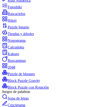
Ruta Numérica
Futoshiki
Rascacielos
Hitori
Puzzle binario
Tiendas y árboles
Nonograma
Calcudoku
Kakuro
Buscaminas
2048
Puzzle de bloques
Block Puzzle Gravity
Block Puzzle con Rotación
Juegos de palabras
Sopa de letras
Crucigrama