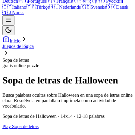
Deutsch
🇵🇹
Português
🇫🇷
Français
🇰🇷
한국어
🇷🇺
Русский
🇮🇹
Italiano
🇹🇷
Türkçe
🇳🇱
Nederlands
🇸🇪
Svenska
🇩🇰
Dansk
🇳🇴
Norsk
Inicio
Juegos de lógica
Sopa de letras
gratis online puzzle
Sopa de letras de Halloween
Busca palabras ocultas sobre Halloween en una sopa de letras online
clara. Resuélvela en pantalla o imprímela como actividad de
vocabulario.
Sopa de letras de Halloween · 14x14 · 12-18 palabras
Play Sopa de letras