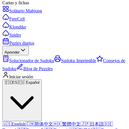
Cartas y fichas
Solitario Mahjong
FreeCell
Klondike
Spider
Puzles diarios
Aprender
Solucionador de Sudoku
Sudoku Imprimible
Consejos de
Sudoku
Blog de Puzzles
Iniciar sesión
🇪🇸
ES
🇪🇸 Español
🇺🇸
English
🇨🇳
简体中文
🇭🇰
繁體中文
🇯🇵
日本語
🇩🇪