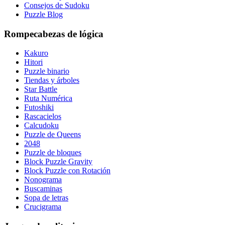
Consejos de Sudoku
Puzzle Blog
Rompecabezas de lógica
Kakuro
Hitori
Puzzle binario
Tiendas y árboles
Star Battle
Ruta Numérica
Futoshiki
Rascacielos
Calcudoku
Puzzle de Queens
2048
Puzzle de bloques
Block Puzzle Gravity
Block Puzzle con Rotación
Nonograma
Buscaminas
Sopa de letras
Crucigrama