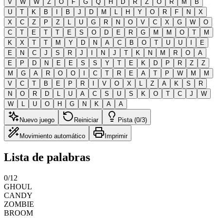
V
W
W
Z
O
F
G
Q
H
D
R
Z
O
R
M
B
U
T
K
B
I
B
J
D
M
L
H
Y
O
R
F
N
X
X
C
Z
P
Z
L
U
G
R
N
O
V
C
X
G
W
O
C
T
E
T
T
E
S
O
D
E
R
G
M
M
O
T
M
K
X
T
T
M
Y
D
N
A
C
B
O
T
U
U
I
E
E
N
C
J
S
R
J
I
N
J
T
K
N
M
R
O
A
E
P
D
N
E
E
S
S
Y
T
E
K
D
P
R
Z
Z
M
G
A
R
O
O
I
C
T
R
E
A
T
P
W
M
M
V
C
T
B
E
P
R
I
V
O
X
L
Z
A
K
S
R
N
O
R
D
L
U
A
C
S
U
S
K
O
T
C
J
W
W
L
U
O
H
G
N
K
A
A
Nuevo juego
Reiniciar
Pista (0/3)
Movimiento automático
Imprimir
Lista de palabras
0
/
12
GHOUL
CANDY
ZOMBIE
BROOM