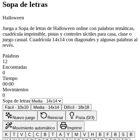
Sopa de letras
Halloween
Juega a Sopa de letras de Halloween online con palabras temáticas,
cuadrícula imprimible, pistas y controles táctiles para casa, clase o
juego casual.
Cuadrícula 14x14 con diagonales y algunas palabras al
revés.
Palabras
12
Encontradas
0
Tiempo
00:00
Movimientos
0
Sopa de letras
Fácil
·
10
x
10
Media
·
14
x
14
Difícil
·
18
x
18
Nuevo juego
Reiniciar
Pista (0/3)
Movimiento automático
Imprimir
K
T
V
C
C
B
T
A
Y
M
V
H
B
F
B
S
B