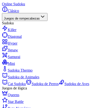
Online Sudoku
Clásico
Juegos de rompecabezas
Sudoku
Killer
Diagonal
Hyper
Jigsaw
Samurai
Mini
Sudoku Thermo
Sudoku de Animales
Cat Sudoku
Sudoku de Perros
Sudoku de Aves
Juegos de lógica
Queens
Star Battle