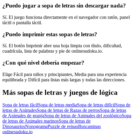
¿Puedo jugar a sopa de letras sin descargar nada?
Sí. El juego funciona directamente en el navegador con ratón, panel
táctil o pantalla táctil.
¿Puedo imprimir estas sopas de letras?
Sí. El botón Imprimir abre una hoja limpia con título, dificultad,
cuadrícula, lista de palabras y pie de onlinesudoku.io.
¿Con qué nivel debería empezar?
Elige Fácil para niños y principiantes, Media para una experiencia
equilibrada y Difícil para listas más largas y todas las direcciones.
Más sopas de letras y juegos de lógica
Sopa de letras fácil
Sopa de letras media
Sopa de letras difícil
Sopa de
letras de Animales
Sopa de letras de Razas de perros
Sopa de letras
de Animales de granja
Sopa de letras de Animales del zoológico
Sopa
de letras de Animales marinos
Sopa de letras de
Dinosaurios
Nonograma
Puzzle de reinas
Buscaminas
onlinesudoku.io