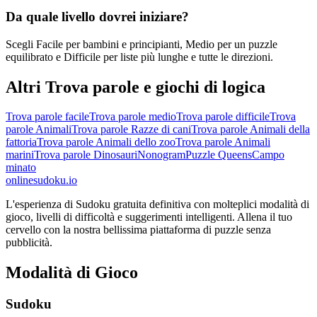
Da quale livello dovrei iniziare?
Scegli Facile per bambini e principianti, Medio per un puzzle
equilibrato e Difficile per liste più lunghe e tutte le direzioni.
Altri Trova parole e giochi di logica
Trova parole facile
Trova parole medio
Trova parole difficile
Trova
parole Animali
Trova parole Razze di cani
Trova parole Animali della
fattoria
Trova parole Animali dello zoo
Trova parole Animali
marini
Trova parole Dinosauri
Nonogram
Puzzle Queens
Campo
minato
onlinesudoku.io
L'esperienza di Sudoku gratuita definitiva con molteplici modalità di
gioco, livelli di difficoltà e suggerimenti intelligenti. Allena il tuo
cervello con la nostra bellissima piattaforma di puzzle senza
pubblicità.
Modalità di Gioco
Sudoku