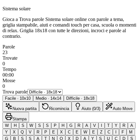
Sistema solare
Gioca a Trova parole Sistema solare online con parole a tema,
griglia stampabile, aiuti e comandi touch per casa, scuola o momenti
di relax.
Griglia 18x18 con tutte le direzioni, incroci e parole al
contrario.
Parole
23
Trovate
0
Tempo
00:00
Mosse
0
Trova parole
Facile
·
10
x
10
Medio
·
14
x
14
Difficile
·
18
x
18
Nuova partita
Ricomincia
Aiuto (0/3)
Auto Move
Stampa
W
H
S
W
S
S
P
H
G
R
A
V
I
T
Y
R
A
Y
X
Q
V
R
P
E
X
C
E
W
E
Z
C
I
F
M
G
B
S
S
A
T
N
O
X
D
A
Y
S
U
C
D
S