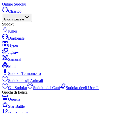
Online Sudoku
Classico
Giochi puzzle
Sudoku
Killer
Diagonale
Hyper
Jigsaw
Samurai
Mini
Sudoku Termometro
Sudoku degli Animali
Cat Sudoku
Sudoku dei Cani
Sudoku degli Uccelli
Giochi di logica
Queens
Star Battle