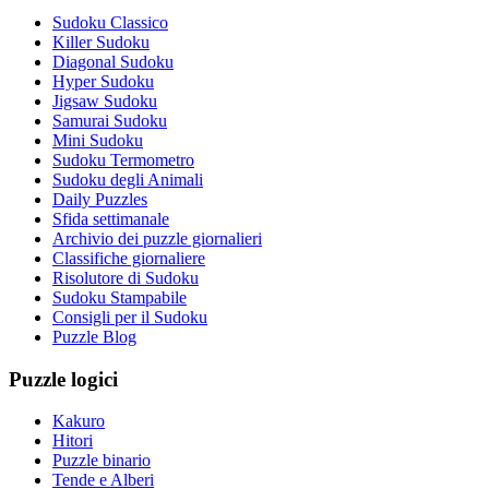
Sudoku Classico
Killer Sudoku
Diagonal Sudoku
Hyper Sudoku
Jigsaw Sudoku
Samurai Sudoku
Mini Sudoku
Sudoku Termometro
Sudoku degli Animali
Daily Puzzles
Sfida settimanale
Archivio dei puzzle giornalieri
Classifiche giornaliere
Risolutore di Sudoku
Sudoku Stampabile
Consigli per il Sudoku
Puzzle Blog
Puzzle logici
Kakuro
Hitori
Puzzle binario
Tende e Alberi