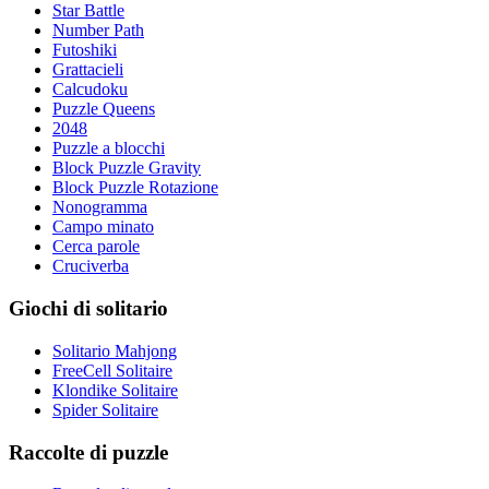
Star Battle
Number Path
Futoshiki
Grattacieli
Calcudoku
Puzzle Queens
2048
Puzzle a blocchi
Block Puzzle Gravity
Block Puzzle Rotazione
Nonogramma
Campo minato
Cerca parole
Cruciverba
Giochi di solitario
Solitario Mahjong
FreeCell Solitaire
Klondike Solitaire
Spider Solitaire
Raccolte di puzzle