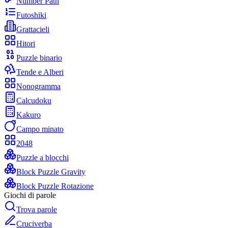
Number Path
Futoshiki
Grattacieli
Hitori
Puzzle binario
Tende e Alberi
Nonogramma
Calcudoku
Kakuro
Campo minato
2048
Puzzle a blocchi
Block Puzzle Gravity
Block Puzzle Rotazione
Giochi di parole
Trova parole
Cruciverba