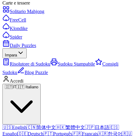
Carte e tessere
Solitario Mahjong
FreeCell
Klondike
Spider
Daily Puzzles
Impara
Risolutore di Sudoku
Sudoku Stampabile
Consigli
Sudoku
Blog Puzzle
Accedi
🇮🇹
IT
🇮🇹 Italiano
🇺🇸
English
🇨🇳
简体中文
🇭🇰
繁體中文
🇯🇵
日本語
🇪🇸
Español
🇩🇪
Deutsch
🇵🇹
Português
🇫🇷
Français
🇰🇷
한국어
🇷🇺