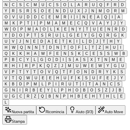
N
C
S
C
M
U
C
S
O
L
A
R
U
Q
F
R
D
Y
R
S
R
S
O
E
N
D
U
X
J
N
M
O
R
M
O
V
U
D
D
C
E
M
R
I
I
N
E
A
Q
I
A
M
K
P
T
I
P
M
A
M
E
C
Q
V
A
Y
J
Y
W
O
P
M
A
O
L
K
E
N
Y
T
U
E
N
R
D
Y
D
O
P
T
S
R
U
L
G
E
Y
G
Q
R
G
K
U
V
J
N
E
D
A
E
T
K
I
L
D
J
T
H
Y
H
W
Q
N
N
T
D
N
T
O
F
L
T
Z
H
U
I
Q
K
K
H
A
W
F
E
N
S
K
C
E
S
S
W
B
P
B
C
Y
L
G
O
D
I
S
A
S
X
T
N
M
E
R
H
I
R
P
K
Q
Z
J
M
U
W
E
W
Y
G
U
V
P
T
Y
T
O
V
Q
T
F
O
N
D
R
Y
K
S
V
T
Q
W
U
E
E
H
U
F
K
S
U
F
E
J
Y
K
B
D
P
M
L
P
I
R
U
T
I
T
A
N
C
S
G
N
I
R
B
E
Y
L
P
H
O
B
O
S
Z
J
B
U
G
C
R
Z
Q
B
N
P
H
B
E
H
T
H
L
E
L
Nuova partita
Ricomincia
Aiuto (0/3)
Auto Move
Stampa