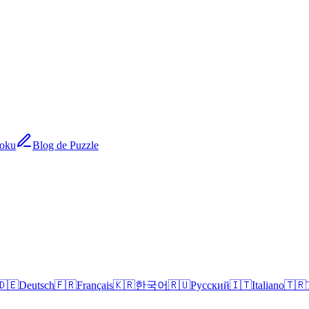
doku
Blog de Puzzle
🇩🇪
Deutsch
🇫🇷
Français
🇰🇷
한국어
🇷🇺
Русский
🇮🇹
Italiano
🇹🇷