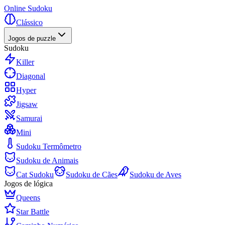
Online Sudoku
Clássico
Jogos de puzzle
Sudoku
Killer
Diagonal
Hyper
Jigsaw
Samurai
Mini
Sudoku Termômetro
Sudoku de Animais
Cat Sudoku
Sudoku de Cães
Sudoku de Aves
Jogos de lógica
Queens
Star Battle