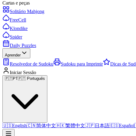
Cartas e peças
Solitário Mahjong
FreeCell
Klondike
Spider
Daily Puzzles
Aprender
Resolvedor de Sudoku
Sudoku para Imprimir
Dicas de Su
Iniciar Sessão
🇵🇹
PT
🇵🇹 Português
🇺🇸
English
🇨🇳
简体中文
🇭🇰
繁體中文
🇯🇵
日本語
🇪🇸
Español