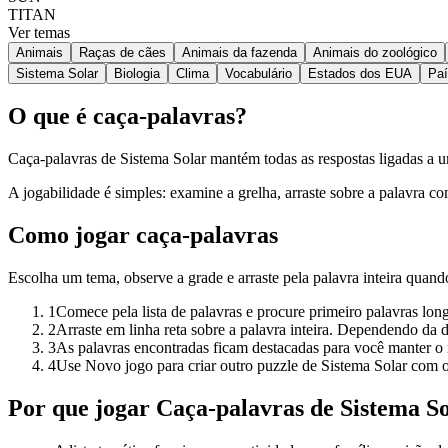
TITAN
Ver temas
Animais
Raças de cães
Animais da fazenda
Animais do zoológico
Sistema Solar
Biologia
Clima
Vocabulário
Estados dos EUA
Pa
O que é caça-palavras?
Caça-palavras de Sistema Solar mantém todas as respostas ligadas a um
A jogabilidade é simples: examine a grelha, arraste sobre a palavra c
Como jogar caça-palavras
Escolha um tema, observe a grade e arraste pela palavra inteira quand
1
Comece pela lista de palavras e procure primeiro palavras lon
2
Arraste em linha reta sobre a palavra inteira. Dependendo da di
3
As palavras encontradas ficam destacadas para você manter o 
4
Use Novo jogo para criar outro puzzle de Sistema Solar com
Por que jogar Caça-palavras de Sistema S