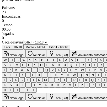
Palavras
23
Encontradas
0
Tempo
00:00
Jogadas
0
Caça-palavras
Fácil
·
10
x
10
Médio
·
14
x
14
Difícil
·
18
x
18
Novo jogo
Reiniciar
Dica (0/3)
Movimento automáti
W
H
S
W
S
S
P
H
G
R
A
V
I
T
Y
R
A
S
C
M
U
C
S
O
L
A
R
U
Q
F
R
D
Y
R
I
P
M
A
M
E
C
Q
V
A
Y
J
Y
W
O
P
M
A
E
T
K
I
L
D
J
T
H
Y
H
W
Q
N
N
T
D
I
S
A
S
X
T
N
M
E
R
H
I
R
P
K
Q
Z
J
K
S
U
F
E
J
Y
K
B
D
P
M
L
P
I
R
U
T
H
T
H
L
E
L
Novo jogo
Reiniciar
Dica (0/3)
Movimento automáti