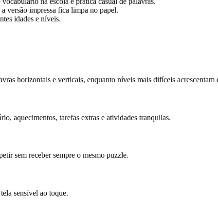
 vocabulário na escola e prática casual de palavras.
a versão impressa fica limpa no papel.
tes idades e níveis.
?
vras horizontais e verticais, enquanto níveis mais difíceis acrescentam 
io, aquecimentos, tarefas extras e atividades tranquilas.
petir sem receber sempre o mesmo puzzle.
ela sensível ao toque.