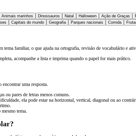
Animais marinhos
Dinossauros
Natal
Halloween
Ação de Graças
íses
Capitais do mundo
Geografia
Parques nacionais
Comida
Fruta
 tema familiar, o que ajuda na ortografia, revisão de vocabulário e ativ
ompleta, acompanhe a lista e imprima quando o papel for mais prático.
o encontrar uma resposta.
gas ou pares de letras menos comuns.
ficuldade, ela pode estar na horizontal, vertical, diagonal ou ao contrár
ritmo.
 o mesmo tema.
olar?