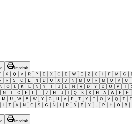
co
Imprimir
Y
X
Q
V
R
P
E
X
C
E
W
E
Z
C
I
F
M
G
S
R
S
O
E
N
D
U
X
J
N
M
O
R
M
O
V
U
A
O
L
K
E
N
Y
T
U
E
N
R
D
Y
D
O
P
T
N
T
O
F
L
T
Z
H
U
I
Q
K
K
H
A
W
F
E
M
U
W
E
W
Y
G
U
V
P
T
Y
T
O
V
Q
T
F
I
T
A
N
C
S
G
N
I
R
B
E
Y
L
P
H
O
B
co
Imprimir