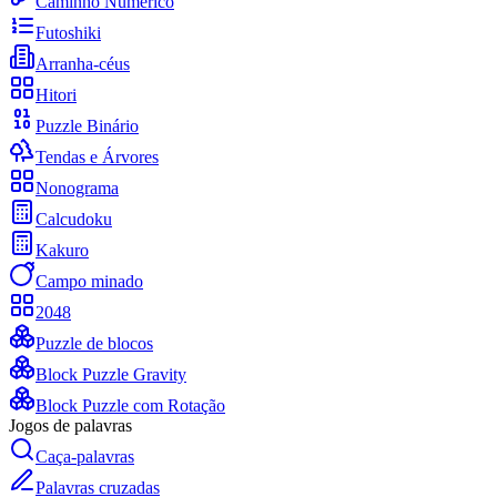
Caminho Numérico
Futoshiki
Arranha-céus
Hitori
Puzzle Binário
Tendas e Árvores
Nonograma
Calcudoku
Kakuro
Campo minado
2048
Puzzle de blocos
Block Puzzle Gravity
Block Puzzle com Rotação
Jogos de palavras
Caça-palavras
Palavras cruzadas