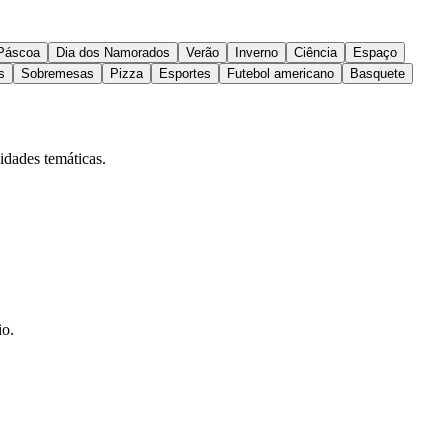
Páscoa
Dia dos Namorados
Verão
Inverno
Ciência
Espaço
s
Sobremesas
Pizza
Esportes
Futebol americano
Basquete
idades temáticas.
io.