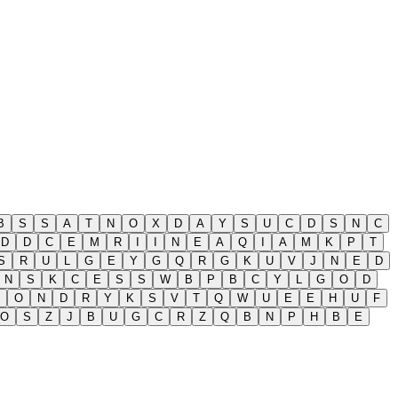
B
S
S
A
T
N
O
X
D
A
Y
S
U
C
D
S
N
C
D
D
C
E
M
R
I
I
N
E
A
Q
I
A
M
K
P
T
S
R
U
L
G
E
Y
G
Q
R
G
K
U
V
J
N
E
D
N
S
K
C
E
S
S
W
B
P
B
C
Y
L
G
O
D
O
N
D
R
Y
K
S
V
T
Q
W
U
E
E
H
U
F
O
S
Z
J
B
U
G
C
R
Z
Q
B
N
P
H
B
E