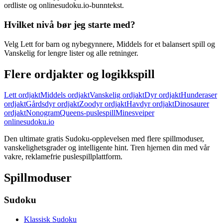
ordliste og onlinesudoku.io-bunntekst.
Hvilket nivå bør jeg starte med?
Velg Lett for barn og nybegynnere, Middels for et balansert spill og
Vanskelig for lengre lister og alle retninger.
Flere ordjakter og logikkspill
Lett ordjakt
Middels ordjakt
Vanskelig ordjakt
Dyr ordjakt
Hunderaser
ordjakt
Gårdsdyr ordjakt
Zoodyr ordjakt
Havdyr ordjakt
Dinosaurer
ordjakt
Nonogram
Queens-puslespill
Minesveiper
onlinesudoku.io
Den ultimate gratis Sudoku-opplevelsen med flere spillmoduser,
vanskelighetsgrader og intelligente hint. Tren hjernen din med vår
vakre, reklamefrie puslespillplattform.
Spillmoduser
Sudoku
Klassisk Sudoku