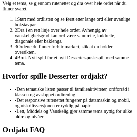
Velg et tema, se gjennom rutenettet og dra over hele ordet når du
finner svaret.
1
Start med ordlisten og se først etter lange ord eller uvanlige
bokstavpar.
2
Dra i en rett linje over hele ordet. Avhengig av
vanskelighetsgrad kan ord være vannrette, loddrette,
diagonale eller baklengs.
3
Ordene du finner forblir markert, slik at du holder
oversikten.
4
Bruk Nytt spill for et nytt Desserter-puslespill med samme
tema.
Hvorfor spille Desserter ordjakt?
•
Den tematiske listen passer til familieaktiviteter, ordforråd i
klassen og avslappet ordtrening.
•
Det responsive rutenettet fungerer på datamaskin og mobil,
og utskriftsversjonen er ryddig på papir.
•
Lett, Middels og Vanskelig gjør samme tema nyttig for ulike
aldre og nivåer.
Ordjakt FAQ