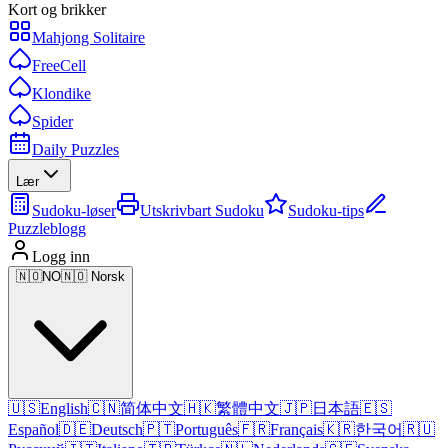
Kort og brikker
Mahjong Solitaire
FreeCell
Klondike
Spider
Daily Puzzles
Lær
Sudoku-løser
Utskrivbart Sudoku
Sudoku-tips
Puzzleblogg
Logg inn
🇳🇴
NO
🇳🇴 Norsk
🇺🇸
English
🇨🇳
简体中文
🇭🇰
繁體中文
🇯🇵
日本語
🇪🇸
Español
🇩🇪
Deutsch
🇵🇹
Português
🇫🇷
Français
🇰🇷
한국어
🇷🇺