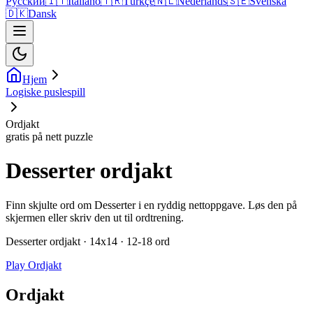
Русский
🇮🇹
Italiano
🇹🇷
Türkçe
🇳🇱
Nederlands
🇸🇪
Svenska
🇩🇰
Dansk
Hjem
Logiske puslespill
Ordjakt
gratis på nett puzzle
Desserter ordjakt
Finn skjulte ord om Desserter i en ryddig nettoppgave. Løs den på
skjermen eller skriv den ut til ordtrening.
Desserter ordjakt · 14x14 · 12-18 ord
Play Ordjakt
Ordjakt