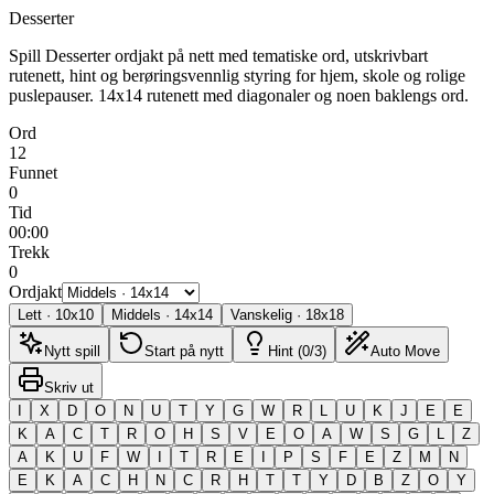
Desserter
Spill Desserter ordjakt på nett med tematiske ord, utskrivbart
rutenett, hint og berøringsvennlig styring for hjem, skole og rolige
puslepauser.
14x14 rutenett med diagonaler og noen baklengs ord.
Ord
12
Funnet
0
Tid
00:00
Trekk
0
Ordjakt
Lett
·
10
x
10
Middels
·
14
x
14
Vanskelig
·
18
x
18
Nytt spill
Start på nytt
Hint (0/3)
Auto Move
Skriv ut
I
X
D
O
N
U
T
Y
G
W
R
L
U
K
J
E
E
K
A
C
T
R
O
H
S
V
E
O
A
W
S
G
L
Z
A
K
U
F
W
I
T
R
E
I
P
S
F
E
Z
M
N
E
K
A
C
H
N
C
R
H
T
T
Y
D
B
Z
O
Y