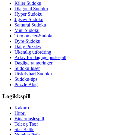
Killer Sudoku
Diagonal Sudoku
Hyper Sudoku
Jigsaw Sudoku
Samurai Sudoku
Mini Sudoku
Termometer-Sudoku
Dyre-Sudoku
Daily Puzzles
Ukentlig utfordring
Arkiv for daglige puslespill
Daglige rangeringer
Sudoku-løser
Utskrivbart Sudoku
Sudoku-tips
Puzzle Blog
Logikkspill
Kakuro
Hitori
Binærpuslespill
Telt og Trær
Star Battle
Number Path