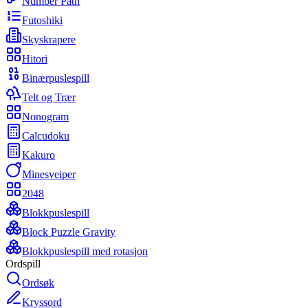
Number Path
Futoshiki
Skyskrapere
Hitori
Binærpuslespill
Telt og Trær
Nonogram
Calcudoku
Kakuro
Minesveiper
2048
Blokkpuslespill
Block Puzzle Gravity
Blokkpuslespill med rotasjon
Ordspill
Ordsøk
Kryssord