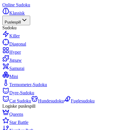
Online Sudoku
Klassisk
Puslespill
Sudoku
Killer
Diagonal
Hyper
Jigsaw
Samurai
Mini
Termometer-Sudoku
Dyre-Sudoku
Cat Sudoku
Hundesudoku
Fuglesudoku
Logiske puslespill
Queens
Star Battle