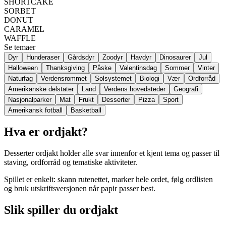
SHORTCAKE
SORBET
DONUT
CARAMEL
WAFFLE
Se temaer
Dyr
Hunderaser
Gårdsdyr
Zoodyr
Havdyr
Dinosaurer
Jul
Halloween
Thanksgiving
Påske
Valentinsdag
Sommer
Vinter
Naturfag
Verdensrommet
Solsystemet
Biologi
Vær
Ordforråd
Amerikanske delstater
Land
Verdens hovedsteder
Geografi
Nasjonalparker
Mat
Frukt
Desserter
Pizza
Sport
Amerikansk fotball
Basketball
Hva er ordjakt?
Desserter ordjakt holder alle svar innenfor et kjent tema og passer til
staving, ordforråd og tematiske aktiviteter.
Spillet er enkelt: skann rutenettet, marker hele ordet, følg ordlisten
og bruk utskriftsversjonen når papir passer best.
Slik spiller du ordjakt