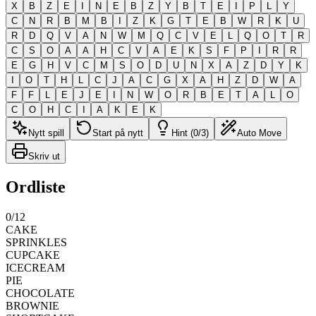
X
B
Z
E
I
N
E
B
Z
Y
B
T
E
I
P
L
Y
C
N
R
B
M
B
I
Z
K
G
T
E
B
W
R
K
U
R
D
Q
V
A
N
W
M
Q
C
V
E
L
Q
O
T
R
C
S
O
A
A
H
C
V
A
E
K
S
F
P
I
R
R
E
G
H
V
C
M
S
O
D
U
N
X
A
Z
D
Y
K
I
O
T
H
L
C
J
A
C
G
X
A
H
Z
D
W
A
F
F
L
E
J
E
I
N
W
O
R
B
E
T
A
L
O
C
O
H
C
I
A
K
E
K
Nytt spill
Start på nytt
Hint (0/3)
Auto Move
Skriv ut
Ordliste
0
/
12
CAKE
SPRINKLES
CUPCAKE
ICECREAM
PIE
CHOCOLATE
BROWNIE