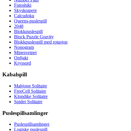
Futoshiki
Skyskrapere
Calcudoku
Queens-puslespill
2048
Blokkpuslespill
Block Puzzle Gravity
Blokkpuslespill med rotasjon
Nonogram
Minesveiper
Ordjakt
Kryssord
Kabalspill
Mahjong Solitaire
FreeCell Solitaire
Klondike Solitaire
Spider Solitaire
Puslespillsamlinger
Puslespillsamlinger
Logiske puslespill