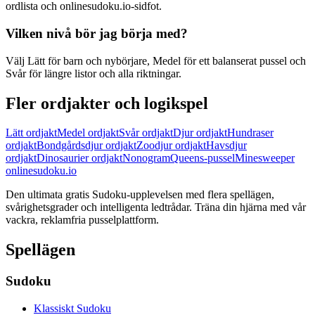
ordlista och onlinesudoku.io-sidfot.
Vilken nivå bör jag börja med?
Välj Lätt för barn och nybörjare, Medel för ett balanserat pussel och
Svår för längre listor och alla riktningar.
Fler ordjakter och logikspel
Lätt ordjakt
Medel ordjakt
Svår ordjakt
Djur ordjakt
Hundraser
ordjakt
Bondgårdsdjur ordjakt
Zoodjur ordjakt
Havsdjur
ordjakt
Dinosaurier ordjakt
Nonogram
Queens-pussel
Minesweeper
onlinesudoku.io
Den ultimata gratis Sudoku-upplevelsen med flera spellägen,
svårighetsgrader och intelligenta ledtrådar. Träna din hjärna med vår
vackra, reklamfria pusselplattform.
Spellägen
Sudoku
Klassiskt Sudoku