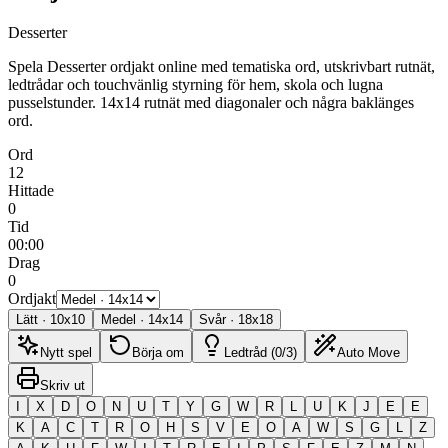
Desserter
Spela Desserter ordjakt online med tematiska ord, utskrivbart rutnät,
ledtrådar och touchvänlig styrning för hem, skola och lugna
pusselstunder.
14x14 rutnät med diagonaler och några baklänges
ord.
Ord
12
Hittade
0
Tid
00:00
Drag
0
Ordjakt
Lätt
·
10
x
10
Medel
·
14
x
14
Svår
·
18
x
18
Nytt spel
Börja om
Ledtråd (0/3)
Auto Move
Skriv ut
I
X
D
O
N
U
T
Y
G
W
R
L
U
K
J
E
E
K
A
C
T
R
O
H
S
V
E
O
A
W
S
G
L
Z