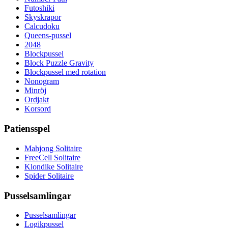
Futoshiki
Skyskrapor
Calcudoku
Queens-pussel
2048
Blockpussel
Block Puzzle Gravity
Blockpussel med rotation
Nonogram
Minröj
Ordjakt
Korsord
Patiensspel
Mahjong Solitaire
FreeCell Solitaire
Klondike Solitaire
Spider Solitaire
Pusselsamlingar
Pusselsamlingar
Logikpussel