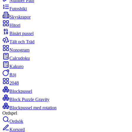
Number Path
Futoshiki
Skyskrapor
Hitori
Binärt pussel
Tält och Träd
Nonogram
Calcudoku
Kakuro
Röj
2048
Blockpussel
Block Puzzle Gravity
Blockpussel med rotation
Ordspel
Ordsök
Korsord