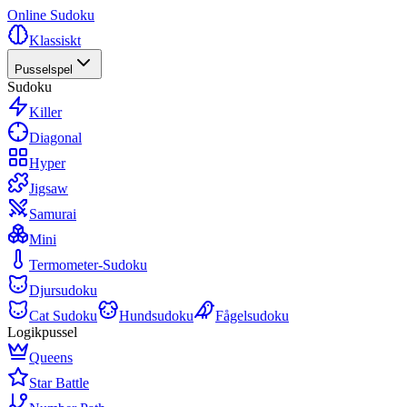
Online Sudoku
Klassiskt
Pusselspel
Sudoku
Killer
Diagonal
Hyper
Jigsaw
Samurai
Mini
Termometer-Sudoku
Djursudoku
Cat Sudoku
Hundsudoku
Fågelsudoku
Logikpussel
Queens
Star Battle