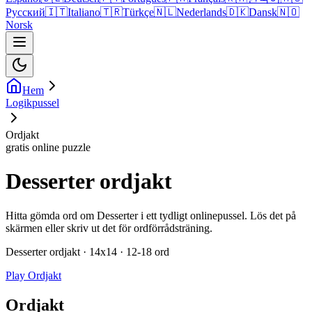
Русский
🇮🇹
Italiano
🇹🇷
Türkçe
🇳🇱
Nederlands
🇩🇰
Dansk
🇳🇴
Norsk
Hem
Logikpussel
Ordjakt
gratis online puzzle
Desserter ordjakt
Hitta gömda ord om Desserter i ett tydligt onlinepussel. Lös det på
skärmen eller skriv ut det för ordförrådsträning.
Desserter ordjakt · 14x14 · 12-18 ord
Play Ordjakt
Ordjakt