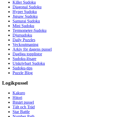
Killer Sudoku
Diagonal Sudoku
Hyper Sudoku
Jigsaw Sudoku
Samurai Sudoku
Mini Sudoku
Termometer-Sudoku
Djursudoku
Daily Puzzles
Veckoutmaning
Arkiv för dagens pussel
Dagliga topplistor
Sudoku-lösare
Utskrivbart Sudoku
Sudoku-tips
Puzzle Blog
Logikpussel
Kakuro
Hitori
Binärt pussel
Tält och Träd
Star Battle
Number Path