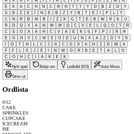
A
K
U
F
W
I
T
R
E
I
P
S
F
E
Z
M
N
E
K
A
C
H
N
C
R
H
T
T
Y
D
B
Z
O
Y
X
B
Z
E
I
N
E
B
Z
Y
B
T
E
I
P
L
Y
C
N
R
B
M
B
I
Z
K
G
T
E
B
W
R
K
U
R
D
Q
V
A
N
W
M
Q
C
V
E
L
Q
O
T
R
C
S
O
A
A
H
C
V
A
E
K
S
F
P
I
R
R
E
G
H
V
C
M
S
O
D
U
N
X
A
Z
D
Y
K
I
O
T
H
L
C
J
A
C
G
X
A
H
Z
D
W
A
F
F
L
E
J
E
I
N
W
O
R
B
E
T
A
L
O
C
O
H
C
I
A
K
E
K
Nytt spel
Börja om
Ledtråd (0/3)
Auto Move
Skriv ut
Ordlista
0
/
12
CAKE
SPRINKLES
CUPCAKE
ICECREAM
PIE