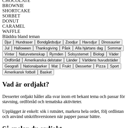
CHOCOLATE
BROWNIE
SHORTCAKE
SORBET
DONUT
CARAMEL
WAFFLE
Bläddra bland teman
Djur
Hundraser
Bondgårdsdjur
Zoodjur
Havsdjur
Dinosaurier
Jul
Halloween
Thanksgiving
Påsk
Alla hjärtans dag
Sommar
Vinter
Naturvetenskap
Rymden
Solsystemet
Biologi
Väder
Ordförråd
Amerikanska delstater
Länder
Världens huvudstäder
Geografi
Nationalparker
Mat
Frukt
Desserter
Pizza
Sport
Amerikansk fotboll
Basket
Vad är ordjakt?
Desserter ordjakt håller alla svar inom ett bekant tema och passar för
stavning, ordförråd och tematiska aktiviteter.
Upplägget är enkelt: sök i rutnätet, markera hela ordet, följ ordlistan
och använd utskriftsversionen när papper passar bättre.