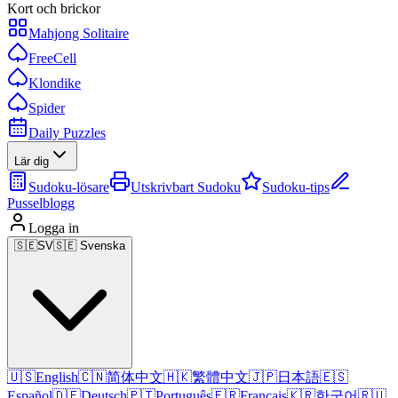
Kort och brickor
Mahjong Solitaire
FreeCell
Klondike
Spider
Daily Puzzles
Lär dig
Sudoku-lösare
Utskrivbart Sudoku
Sudoku-tips
Pusselblogg
Logga in
🇸🇪
SV
🇸🇪 Svenska
🇺🇸
English
🇨🇳
简体中文
🇭🇰
繁體中文
🇯🇵
日本語
🇪🇸
Español
🇩🇪
Deutsch
🇵🇹
Português
🇫🇷
Français
🇰🇷
한국어
🇷🇺