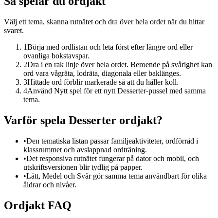
Så spelar du ordjakt
Välj ett tema, skanna rutnätet och dra över hela ordet när du hittar
svaret.
1
Börja med ordlistan och leta först efter längre ord eller
ovanliga bokstavspar.
2
Dra i en rak linje över hela ordet. Beroende på svårighet kan
ord vara vågräta, lodräta, diagonala eller baklänges.
3
Hittade ord förblir markerade så att du håller koll.
4
Använd Nytt spel för ett nytt Desserter-pussel med samma
tema.
Varför spela Desserter ordjakt?
•
Den tematiska listan passar familjeaktiviteter, ordförråd i
klassrummet och avslappnad ordträning.
•
Det responsiva rutnätet fungerar på dator och mobil, och
utskriftsversionen blir tydlig på papper.
•
Lätt, Medel och Svår gör samma tema användbart för olika
åldrar och nivåer.
Ordjakt FAQ