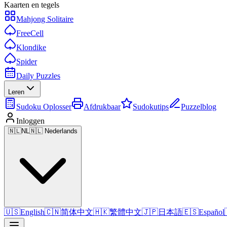
Kaarten en tegels
Mahjong Solitaire
FreeCell
Klondike
Spider
Daily Puzzles
Leren
Sudoku Oplosser
Afdrukbaar
Sudokutips
Puzzelblog
Inloggen
🇳🇱
NL
🇳🇱 Nederlands
🇺🇸
English
🇨🇳
简体中文
🇭🇰
繁體中文
🇯🇵
日本語
🇪🇸
Español