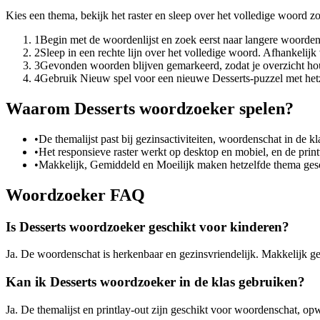
Kies een thema, bekijk het raster en sleep over het volledige woord zo
1
Begin met de woordenlijst en zoek eerst naar langere woorden 
2
Sleep in een rechte lijn over het volledige woord. Afhankelijk
3
Gevonden woorden blijven gemarkeerd, zodat je overzicht ho
4
Gebruik Nieuw spel voor een nieuwe Desserts-puzzel met het
Waarom Desserts woordzoeker spelen?
•
De themalijst past bij gezinsactiviteiten, woordenschat in de 
•
Het responsieve raster werkt op desktop en mobiel, en de printve
•
Makkelijk, Gemiddeld en Moeilijk maken hetzelfde thema gesch
Woordzoeker FAQ
Is Desserts woordzoeker geschikt voor kinderen?
Ja. De woordenschat is herkenbaar en gezinsvriendelijk. Makkelijk ge
Kan ik Desserts woordzoeker in de klas gebruiken?
Ja. De themalijst en printlay-out zijn geschikt voor woordenschat, opwa