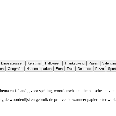
Dinosaurussen
Kerstmis
Halloween
Thanksgiving
Pasen
Valentij
den
Geografie
Nationale parken
Eten
Fruit
Desserts
Pizza
Sport
ema en is handig voor spelling, woordenschat en thematische activitei
olg de woordenlijst en gebruik de printversie wanneer papier beter werk