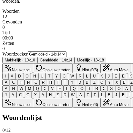
woorden.
Woorden
12
Gevonden
0
Tijd
00:00
Zetten
0
Woordzoeker
Makkelijk
·
10
x
10
Gemiddeld
·
14
x
14
Moeilijk
·
18
x
18
Nieuw spel
Opnieuw starten
Hint (0/3)
Auto Move
I
X
D
O
N
U
T
Y
G
W
R
L
U
K
J
E
E
K
A
C
H
N
C
R
H
T
T
Y
D
B
Z
O
Y
X
B
Z
A
N
W
M
Q
C
V
E
L
Q
O
T
R
C
S
O
A
J
A
C
G
X
A
H
Z
D
W
A
F
F
L
E
J
E
I
Nieuw spel
Opnieuw starten
Hint (0/3)
Auto Move
Woordenlijst
0
/
12