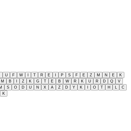
K
U
F
W
I
T
R
E
I
P
S
F
E
Z
M
N
E
K
M
B
I
Z
K
G
T
E
B
W
R
K
U
R
D
Q
V
M
S
O
D
U
N
X
A
Z
D
Y
K
I
O
T
H
L
C
K