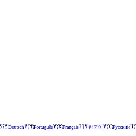
🇩🇪
Deutsch
🇵🇹
Português
🇫🇷
Français
🇰🇷
한국어
🇷🇺
Русский
🇮