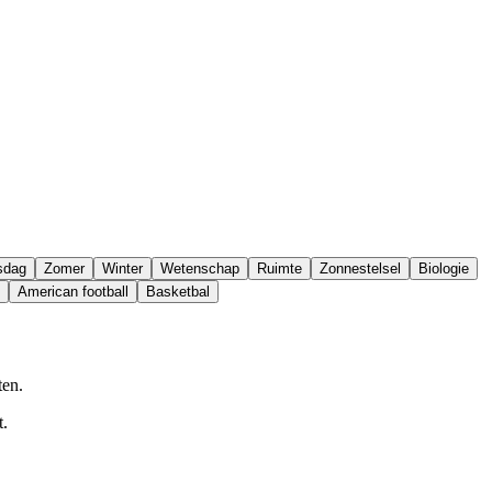
nsdag
Zomer
Winter
Wetenschap
Ruimte
Zonnestelsel
Biologie
American football
Basketbal
ten.
t.