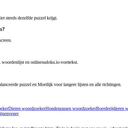
et steeds dezelfde puzzel krijgt.
n?
screen.
, woordenlijst en onlinesudoku.io-voettekst.
nceerde puzzel en Moeilijk voor langere lijsten en alle richtingen.
oeker
Dieren woordzoeker
Hondenrassen woordzoeker
Boerderijdieren 
jnenveger