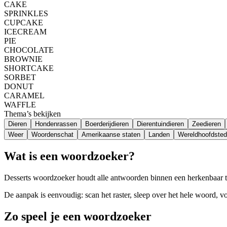
CAKE
SPRINKLES
CUPCAKE
ICECREAM
PIE
CHOCOLATE
BROWNIE
SHORTCAKE
SORBET
DONUT
CARAMEL
WAFFLE
Thema’s bekijken
Dieren
Hondenrassen
Boerderijdieren
Dierentuindieren
Zeedieren
Weer
Woordenschat
Amerikaanse staten
Landen
Wereldhoofdste
Wat is een woordzoeker?
Desserts woordzoeker houdt alle antwoorden binnen een herkenbaar th
De aanpak is eenvoudig: scan het raster, sleep over het hele woord, v
Zo speel je een woordzoeker