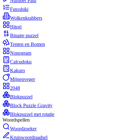
Number Path
Futoshiki
Wolkenkrabbers
Hitori
Binaire puzzel
Tenten en Bomen
Nonogram
Calcudoku
Kakuro
Mijnenveger
2048
Blokpuzzel
Block Puzzle Gravity
Blokpuzzel met rotatie
Woordspellen
Woordzoeker
Kruiswoordraadsel