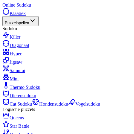
Online Sudoku
Klassiek
Puzzelspellen
Sudoku
Killer
Diagonaal
Hyper
Jigsaw
Samurai
Mini
Thermo Sudoku
Dierensudoku
Cat Sudoku
Hondensudoku
Vogelsudoku
Logische puzzels
Queens
Star Battle