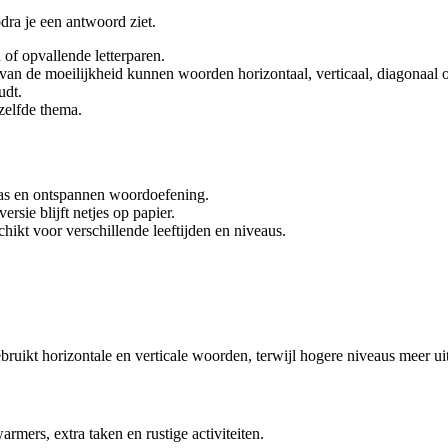
dra je een antwoord ziet.
of opvallende letterparen.
 van de moeilijkheid kunnen woorden horizontaal, verticaal, diagonaal o
udt.
zelfde thema.
klas en ontspannen woordoefening.
rsie blijft netjes op papier.
ikt voor verschillende leeftijden en niveaus.
bruikt horizontale en verticale woorden, terwijl hogere niveaus meer u
rmers, extra taken en rustige activiteiten.