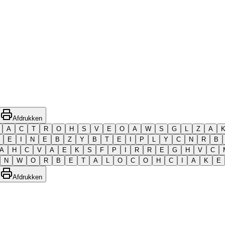
Afdrukken
A
C
T
R
O
H
S
V
E
O
A
W
S
G
L
Z
A
E
I
N
E
B
Z
Y
B
T
E
I
P
L
Y
C
N
R
B
A
H
C
V
A
E
K
S
F
P
I
R
R
E
G
H
V
C
N
W
O
R
B
E
T
A
L
O
C
O
H
C
I
A
K
E
Afdrukken