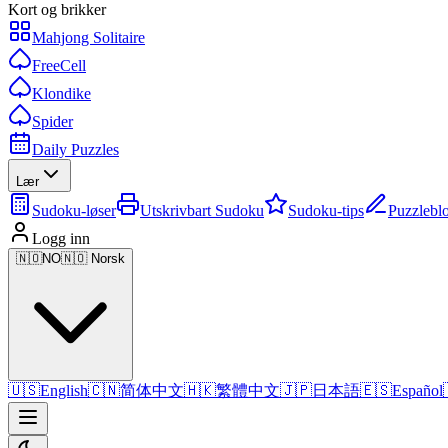
Kort og brikker
Mahjong Solitaire
FreeCell
Klondike
Spider
Daily Puzzles
Lær
Sudoku-løser
Utskrivbart Sudoku
Sudoku-tips
Puzzlebl
Logg inn
🇳🇴
NO
🇳🇴 Norsk
🇺🇸
English
🇨🇳
简体中文
🇭🇰
繁體中文
🇯🇵
日本語
🇪🇸
Español