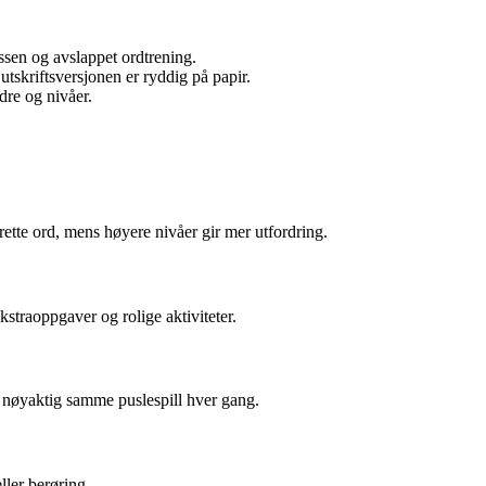
lassen og avslappet ordtrening.
tskriftsversjonen er ryddig på papir.
dre og nivåer.
rette ord, mens høyere nivåer gir mer utfordring.
kstraoppgaver og rolige aktiviteter.
år nøyaktig samme puslespill hver gang.
ller berøring.