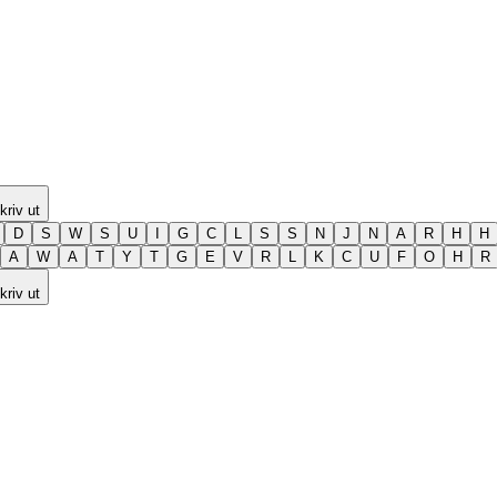
kriv ut
D
S
W
S
U
I
G
C
L
S
S
N
J
N
A
R
H
H
A
W
A
T
Y
T
G
E
V
R
L
K
C
U
F
O
H
R
kriv ut