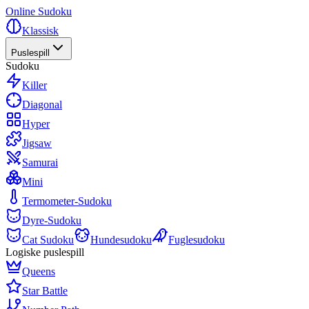
Online Sudoku
Klassisk
Puslespill
Sudoku
Killer
Diagonal
Hyper
Jigsaw
Samurai
Mini
Termometer-Sudoku
Dyre-Sudoku
Cat Sudoku
Hundesudoku
Fuglesudoku
Logiske puslespill
Queens
Star Battle