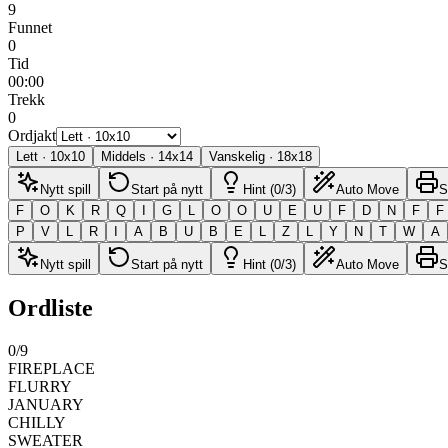
9
Funnet
0
Tid
00:00
Trekk
0
Ordjakt
Lett
·
10
x
10
Middels
·
14
x
14
Vanskelig
·
18
x
18
Nytt spill
Start på nytt
Hint (0/3)
Auto Move
S
F
O
K
R
Q
I
G
L
O
O
U
E
U
F
D
N
F
F
P
V
L
R
I
A
B
U
B
E
L
Z
L
Y
N
T
W
A
Nytt spill
Start på nytt
Hint (0/3)
Auto Move
S
Ordliste
0
/
9
FIREPLACE
FLURRY
JANUARY
CHILLY
SWEATER