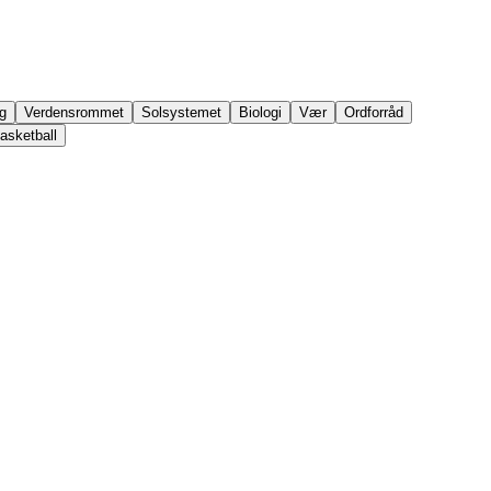
g
Verdensrommet
Solsystemet
Biologi
Vær
Ordforråd
asketball