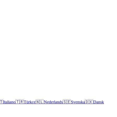
🇹
Italiano
🇹🇷
Türkçe
🇳🇱
Nederlands
🇸🇪
Svenska
🇩🇰
Dansk