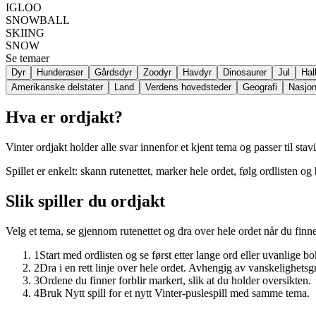
IGLOO
SNOWBALL
SKIING
SNOW
Se temaer
Dyr
Hunderaser
Gårdsdyr
Zoodyr
Havdyr
Dinosaurer
Jul
Hal
Amerikanske delstater
Land
Verdens hovedsteder
Geografi
Nasjon
Hva er ordjakt?
Vinter ordjakt holder alle svar innenfor et kjent tema og passer til stav
Spillet er enkelt: skann rutenettet, marker hele ordet, følg ordlisten og
Slik spiller du ordjakt
Velg et tema, se gjennom rutenettet og dra over hele ordet når du finne
1
Start med ordlisten og se først etter lange ord eller uvanlige bo
2
Dra i en rett linje over hele ordet. Avhengig av vanskelighetsg
3
Ordene du finner forblir markert, slik at du holder oversikten.
4
Bruk Nytt spill for et nytt Vinter-puslespill med samme tema.