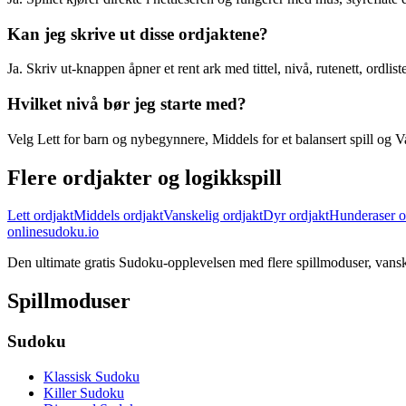
Kan jeg skrive ut disse ordjaktene?
Ja. Skriv ut-knappen åpner et rent ark med tittel, nivå, rutenett, ordli
Hvilket nivå bør jeg starte med?
Velg Lett for barn og nybegynnere, Middels for et balansert spill og Van
Flere ordjakter og logikkspill
Lett ordjakt
Middels ordjakt
Vanskelig ordjakt
Dyr ordjakt
Hunderaser o
onlinesudoku.io
Den ultimate gratis Sudoku-opplevelsen med flere spillmoduser, vanskel
Spillmoduser
Sudoku
Klassisk Sudoku
Killer Sudoku