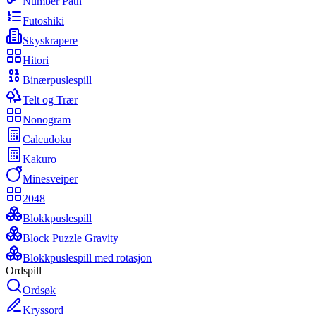
Number Path
Futoshiki
Skyskrapere
Hitori
Binærpuslespill
Telt og Trær
Nonogram
Calcudoku
Kakuro
Minesveiper
2048
Blokkpuslespill
Block Puzzle Gravity
Blokkpuslespill med rotasjon
Ordspill
Ordsøk
Kryssord