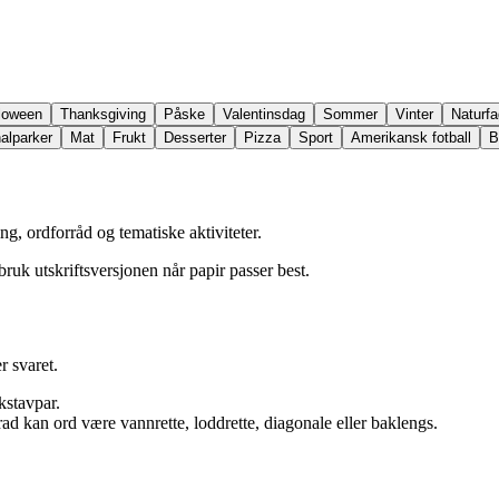
loween
Thanksgiving
Påske
Valentinsdag
Sommer
Vinter
Naturfa
alparker
Mat
Frukt
Desserter
Pizza
Sport
Amerikansk fotball
B
ing, ordforråd og tematiske aktiviteter.
 bruk utskriftsversjonen når papir passer best.
r svaret.
kstavpar.
rad kan ord være vannrette, loddrette, diagonale eller baklengs.