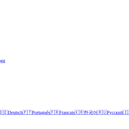
ogg
🇩🇪
Deutsch
🇵🇹
Português
🇫🇷
Français
🇰🇷
한국어
🇷🇺
Русский
🇮