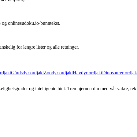
ste og onlinesudoku.io-bunntekst.
skelig for lengre lister og alle retninger.
rdjakt
Gårdsdyr ordjakt
Zoodyr ordjakt
Havdyr ordjakt
Dinosaurer ordjak
ighetsgrader og intelligente hint. Tren hjernen din med vår vakre, rekl