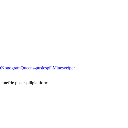
t
Nonogram
Queens-puslespill
Minesveiper
amefrie puslespillplattform.