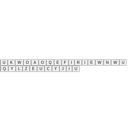
U
K
W
O
A
O
Q
E
F
I
R
I
E
W
N
W
U
Q
Y
L
Z
E
U
C
Y
J
I
U