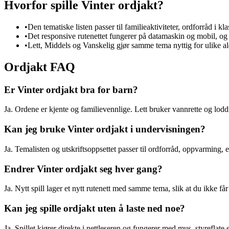
Hvorfor spille Vinter ordjakt?
•
Den tematiske listen passer til familieaktiviteter, ordforråd i k
•
Det responsive rutenettet fungerer på datamaskin og mobil, og u
•
Lett, Middels og Vanskelig gjør samme tema nyttig for ulike al
Ordjakt FAQ
Er Vinter ordjakt bra for barn?
Ja. Ordene er kjente og familievennlige. Lett bruker vannrette og lodd
Kan jeg bruke Vinter ordjakt i undervisningen?
Ja. Temalisten og utskriftsoppsettet passer til ordforråd, oppvarming, e
Endrer Vinter ordjakt seg hver gang?
Ja. Nytt spill lager et nytt rutenett med samme tema, slik at du ikke f
Kan jeg spille ordjakt uten å laste ned noe?
Ja. Spillet kjører direkte i nettleseren og fungerer med mus, styreflate e