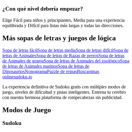
¿Con qué nivel debería empezar?
Elige Fácil para niños y principiantes, Media para una experiencia
equilibrada y Difícil para listas más largas y todas las direcciones.
Más sopas de letras y juegos de lógica
Sopa de letras fácil
Sopa de letras media
Sopa de letras difícil
Sopa de
letras de Animales
Sopa de letras de Razas de perros
Sopa de letras
de Animales de granja
Sopa de letras de Animales del zoológico
Sopa
de letras de Animales marinos
Sopa de letras de
Dinosaurios
Nonograma
Puzzle de reinas
Buscaminas
onlinesudoku.io
La experiencia definitiva de Sudoku gratis con múltiples modos de
juego, niveles de dificultad y pistas inteligentes. Entrena tu cerebro
con nuestra hermosa plataforma de rompecabezas sin publicidad.
Modos de Juego
Sudoku