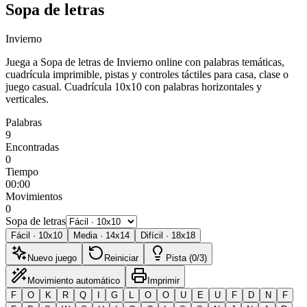
Sopa de letras
Invierno
Juega a Sopa de letras de Invierno online con palabras temáticas,
cuadrícula imprimible, pistas y controles táctiles para casa, clase o
juego casual.
Cuadrícula 10x10 con palabras horizontales y
verticales.
Palabras
9
Encontradas
0
Tiempo
00:00
Movimientos
0
Sopa de letras
Fácil
·
10
x
10
Media
·
14
x
14
Difícil
·
18
x
18
Nuevo juego
Reiniciar
Pista (0/3)
Movimiento automático
Imprimir
F
O
K
R
Q
I
G
L
O
O
U
E
U
F
D
N
F