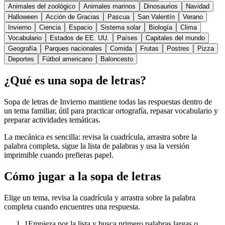
Animales del zoológico
Animales marinos
Dinosaurios
Navidad
Halloween
Acción de Gracias
Pascua
San Valentín
Verano
Invierno
Ciencia
Espacio
Sistema solar
Biología
Clima
Vocabulario
Estados de EE. UU.
Países
Capitales del mundo
Geografía
Parques nacionales
Comida
Frutas
Postres
Pizza
Deportes
Fútbol americano
Baloncesto
¿Qué es una sopa de letras?
Sopa de letras de Invierno mantiene todas las respuestas dentro de
un tema familiar, útil para practicar ortografía, repasar vocabulario y
preparar actividades temáticas.
La mecánica es sencilla: revisa la cuadrícula, arrastra sobre la
palabra completa, sigue la lista de palabras y usa la versión
imprimible cuando prefieras papel.
Cómo jugar a la sopa de letras
Elige un tema, revisa la cuadrícula y arrastra sobre la palabra
completa cuando encuentres una respuesta.
1
Empieza por la lista y busca primero palabras largas o