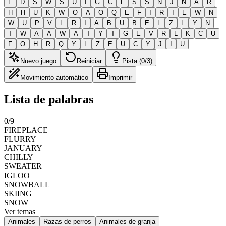
F
D
S
W
S
U
I
G
C
L
S
S
N
J
N
A
R
H
H
U
K
W
O
A
O
Q
E
F
I
R
I
E
W
N
W
U
P
V
L
R
I
A
B
U
B
E
L
Z
L
Y
N
T
W
A
A
W
A
T
Y
T
G
E
V
R
L
K
C
U
F
O
H
R
Q
Y
L
Z
E
U
C
Y
J
I
U
Nuevo juego
Reiniciar
Pista (0/3)
Movimiento automático
Imprimir
Lista de palabras
0
/
9
FIREPLACE
FLURRY
JANUARY
CHILLY
SWEATER
IGLOO
SNOWBALL
SKIING
SNOW
Ver temas
Animales
Razas de perros
Animales de granja