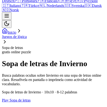
Deutsch
🇵🇹
Português
🇫🇷
Français
🇰🇷
한국어
🇷🇺
Русский
🇮🇹
Italiano
🇹🇷
Türkçe
🇳🇱
Nederlands
🇸🇪
Svenska
🇩🇰
Dansk
🇳🇴
Norsk
Inicio
Juegos de lógica
Sopa de letras
gratis online puzzle
Sopa de letras de Invierno
Busca palabras ocultas sobre Invierno en una sopa de letras online
clara. Resuélvela en pantalla o imprímela como actividad de
vocabulario.
Sopa de letras de Invierno · 10x10 · 8-12 palabras
Play Sopa de letras