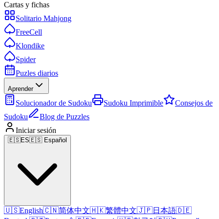
Cartas y fichas
Solitario Mahjong
FreeCell
Klondike
Spider
Puzles diarios
Aprender
Solucionador de Sudoku
Sudoku Imprimible
Consejos de
Sudoku
Blog de Puzzles
Iniciar sesión
🇪🇸
ES
🇪🇸 Español
🇺🇸
English
🇨🇳
简体中文
🇭🇰
繁體中文
🇯🇵
日本語
🇩🇪