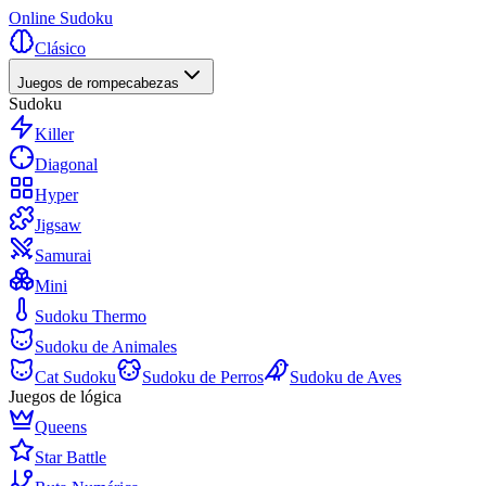
Online Sudoku
Clásico
Juegos de rompecabezas
Sudoku
Killer
Diagonal
Hyper
Jigsaw
Samurai
Mini
Sudoku Thermo
Sudoku de Animales
Cat Sudoku
Sudoku de Perros
Sudoku de Aves
Juegos de lógica
Queens
Star Battle