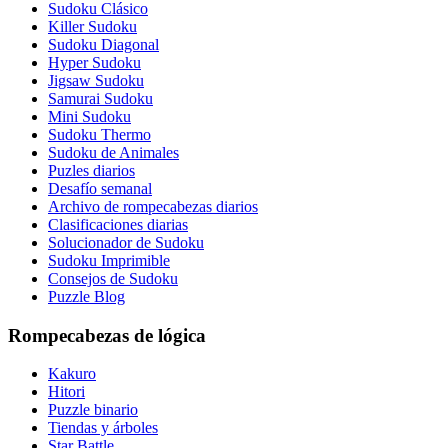
Sudoku Clásico
Killer Sudoku
Sudoku Diagonal
Hyper Sudoku
Jigsaw Sudoku
Samurai Sudoku
Mini Sudoku
Sudoku Thermo
Sudoku de Animales
Puzles diarios
Desafío semanal
Archivo de rompecabezas diarios
Clasificaciones diarias
Solucionador de Sudoku
Sudoku Imprimible
Consejos de Sudoku
Puzzle Blog
Rompecabezas de lógica
Kakuro
Hitori
Puzzle binario
Tiendas y árboles
Star Battle