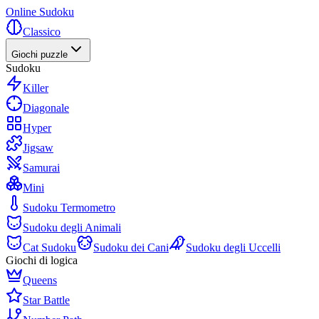
Online Sudoku
Classico
Giochi puzzle
Sudoku
Killer
Diagonale
Hyper
Jigsaw
Samurai
Mini
Sudoku Termometro
Sudoku degli Animali
Cat Sudoku
Sudoku dei Cani
Sudoku degli Uccelli
Giochi di logica
Queens
Star Battle