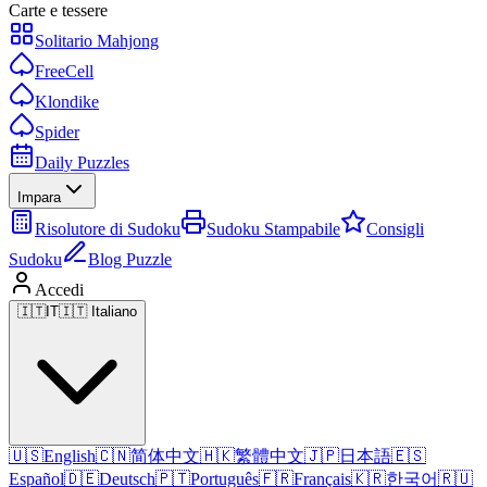
Carte e tessere
Solitario Mahjong
FreeCell
Klondike
Spider
Daily Puzzles
Impara
Risolutore di Sudoku
Sudoku Stampabile
Consigli
Sudoku
Blog Puzzle
Accedi
🇮🇹
IT
🇮🇹 Italiano
🇺🇸
English
🇨🇳
简体中文
🇭🇰
繁體中文
🇯🇵
日本語
🇪🇸
Español
🇩🇪
Deutsch
🇵🇹
Português
🇫🇷
Français
🇰🇷
한국어
🇷🇺