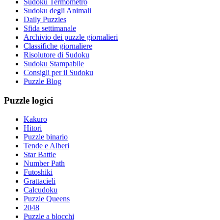
Sudoku Termometro
Sudoku degli Animali
Daily Puzzles
Sfida settimanale
Archivio dei puzzle giornalieri
Classifiche giornaliere
Risolutore di Sudoku
Sudoku Stampabile
Consigli per il Sudoku
Puzzle Blog
Puzzle logici
Kakuro
Hitori
Puzzle binario
Tende e Alberi
Star Battle
Number Path
Futoshiki
Grattacieli
Calcudoku
Puzzle Queens
2048
Puzzle a blocchi