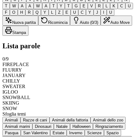
T
W
A
A
W
A
T
Y
T
G
E
V
R
L
K
C
U
F
O
H
R
Q
Y
L
Z
E
U
C
Y
J
I
U
Nuova partita
Ricomincia
Aiuto (0/3)
Auto Move
Stampa
Lista parole
0
/
9
FIREPLACE
FLURRY
JANUARY
CHILLY
SWEATER
IGLOO
SNOWBALL
SKIING
SNOW
Sfoglia temi
Animali
Razze di cani
Animali della fattoria
Animali dello zoo
Animali marini
Dinosauri
Natale
Halloween
Ringraziamento
Pasqua
San Valentino
Estate
Inverno
Scienze
Spazio