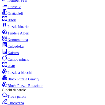
Number Path
Futoshiki
Grattacieli
Hitori
Puzzle binario
Tende e Alberi
Nonogramma
Calcudoku
Kakuro
Campo minato
2048
Puzzle a blocchi
Block Puzzle Gravity
Block Puzzle Rotazione
Giochi di parole
Trova parole
Cruciverba