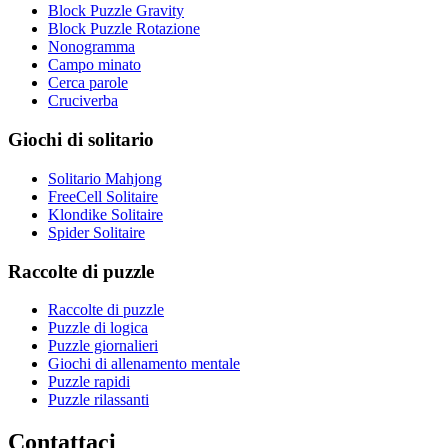
Block Puzzle Gravity
Block Puzzle Rotazione
Nonogramma
Campo minato
Cerca parole
Cruciverba
Giochi di solitario
Solitario Mahjong
FreeCell Solitaire
Klondike Solitaire
Spider Solitaire
Raccolte di puzzle
Raccolte di puzzle
Puzzle di logica
Puzzle giornalieri
Giochi di allenamento mentale
Puzzle rapidi
Puzzle rilassanti
Contattaci