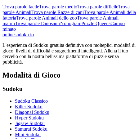
Trova parole facile
Trova parole medio
Trova parole difficile
Trova
parole Animali
Trova parole Razze di cani
Trova parole Animali della
fattoria
Trova parole Animali dello zoo
Trova parole Animali
marini
Trova parole Dinosauri
Nonogram
Puzzle Queens
Campo
minato
onlinesudoku.io
L'esperienza di Sudoku gratuita definitiva con molteplici modalità di
gioco, livelli di difficoltà e suggerimenti intelligenti. Allena il tuo
cervello con la nostra bellissima piattaforma di puzzle senza
pubblicità.
Modalità di Gioco
Sudoku
Sudoku Classico
Killer Sudoku
Diagonal Sudoku
Hyper Sudoku
Jigsaw Sudoku
Samurai Sudoku
Mini Sudoku