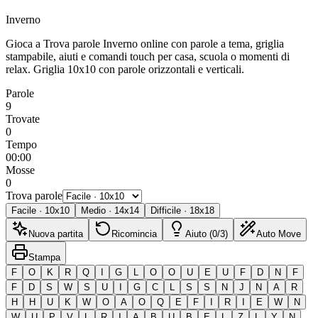
Inverno
Gioca a Trova parole Inverno online con parole a tema, griglia
stampabile, aiuti e comandi touch per casa, scuola o momenti di
relax.
Griglia 10x10 con parole orizzontali e verticali.
Parole
9
Trovate
0
Tempo
00:00
Mosse
0
Trova parole
Facile
·
10
x
10
Medio
·
14
x
14
Difficile
·
18
x
18
Nuova partita
Ricomincia
Aiuto (0/3)
Auto Move
Stampa
F
O
K
R
Q
I
G
L
O
O
U
E
U
F
D
N
F
F
D
S
W
S
U
I
G
C
L
S
S
N
J
N
A
R
H
H
U
K
W
O
A
O
Q
E
F
I
R
I
E
W
N
W
U
P
V
L
R
I
A
B
U
B
E
L
Z
L
Y
N