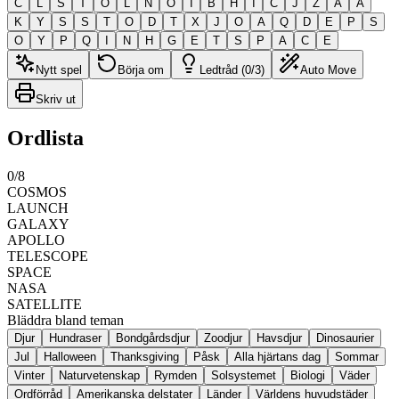
C
L
S
T
O
L
N
O
I
B
H
I
C
J
Z
A
A
K
Y
S
S
T
O
D
T
X
J
O
A
Q
D
E
P
S
O
Y
P
Q
I
N
H
G
E
T
S
P
A
C
E
Nytt spel
Börja om
Ledtråd (0/3)
Auto Move
Skriv ut
Ordlista
0
/
8
COSMOS
LAUNCH
GALAXY
APOLLO
TELESCOPE
SPACE
NASA
SATELLITE
Bläddra bland teman
Djur
Hundraser
Bondgårdsdjur
Zoodjur
Havsdjur
Dinosaurier
Jul
Halloween
Thanksgiving
Påsk
Alla hjärtans dag
Sommar
Vinter
Naturvetenskap
Rymden
Solsystemet
Biologi
Väder
Ordförråd
Amerikanska delstater
Länder
Världens huvudstäder