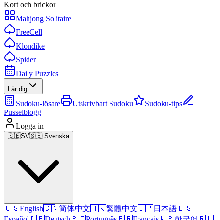
Kort och brickor
Mahjong Solitaire
FreeCell
Klondike
Spider
Daily Puzzles
Lär dig
Sudoku-lösare
Utskrivbart Sudoku
Sudoku-tips
Pusselblogg
Logga in
🇸🇪
SV
🇸🇪 Svenska
🇺🇸
English
🇨🇳
简体中文
🇭🇰
繁體中文
🇯🇵
日本語
🇪🇸
Español
🇩🇪
Deutsch
🇵🇹
Português
🇫🇷
Français
🇰🇷
한국어
🇷🇺