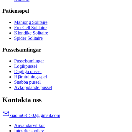
Patiensspel
Mahjong Solitaire
FreeCell Solitaire
Klondike Solitaire
Spider Solitaire
Pusselsamlingar
Pusselsamlingar
Logikpussel
Dagliga pussel
Hjärnträningsspel
Snabba pussel
Avkopplande pussel
Kontakta oss
xiaolin681502@gmail.com
Användarvillkor
Integritetspolicy