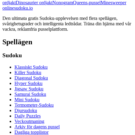
ordjakt
Dinosaurier ordjakt
Nonogram
Queens-pussel
Minesweeper
onlinesudoku.io
Den ultimata gratis Sudoku-upplevelsen med flera spellägen,
svårighetsgrader och intelligenta ledtrådar. Träna din hjärna med vår
vackra, reklamfria pusselplattform.
Spellägen
Sudoku
Klassiskt Sudoku
Killer Sudoku
Diagonal Sudoku
Hyper Sudoku
Jigsaw Sudoku
Samurai Sudoku
Mini Sudoku
Termometer-Sudoku
Djursudoku
Daily Puzzles
Veckoutmaning
Arkiv för dagens pussel
Dagliga topplistor