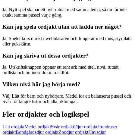
Ja. Nytt spel skapar ett nytt rutnät med samma tema, så du får inte
exakt samma pussel varje gång.
Kan jag spela ordjakt utan att ladda ner något?
Ja. Spelet körs direkt i webbläsaren och fungerar med mus, styrplatta
eller pekskärm.
Kan jag skriva ut dessa ordjakter?
Ja. Utskriftsknappen öppnar ett rent ark med titel, nivå, rutnät,
ordlista och onlinesudoku.io-sidfot.
Vilken nivå bör jag börja med?
Välj Lätt för barn och nybörjare, Medel för ett balanserat pussel och
Svår för längre listor och alla riktningar.
Fler ordjakter och logikspel
Lätt ordjakt
Medel ordjakt
Svår ordjakt
Djur ordjakt
Hundraser
ordjakt
Bondgårdsdjur ordjakt
Zoodjur ordjakt
Havsdjur