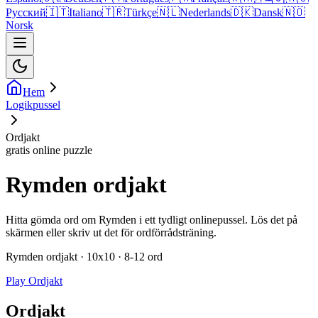
Русский
🇮🇹
Italiano
🇹🇷
Türkçe
🇳🇱
Nederlands
🇩🇰
Dansk
🇳🇴
Norsk
Hem
Logikpussel
Ordjakt
gratis online puzzle
Rymden ordjakt
Hitta gömda ord om Rymden i ett tydligt onlinepussel. Lös det på
skärmen eller skriv ut det för ordförrådsträning.
Rymden ordjakt · 10x10 · 8-12 ord
Play Ordjakt
Ordjakt