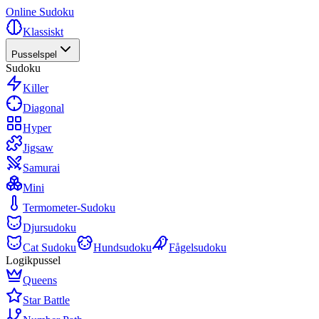
Online Sudoku
Klassiskt
Pusselspel
Sudoku
Killer
Diagonal
Hyper
Jigsaw
Samurai
Mini
Termometer-Sudoku
Djursudoku
Cat Sudoku
Hundsudoku
Fågelsudoku
Logikpussel
Queens
Star Battle