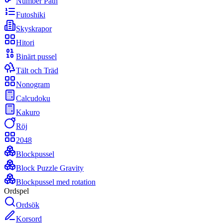
Number Path
Futoshiki
Skyskrapor
Hitori
Binärt pussel
Tält och Träd
Nonogram
Calcudoku
Kakuro
Röj
2048
Blockpussel
Block Puzzle Gravity
Blockpussel med rotation
Ordspel
Ordsök
Korsord