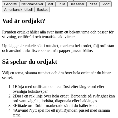
Geografi
Nationalparker
Mat
Frukt
Desserter
Pizza
Sport
Amerikansk fotboll
Basket
Vad är ordjakt?
Rymden ordjakt håller alla svar inom ett bekant tema och passar för
stavning, ordförråd och tematiska aktiviteter.
Upplägget är enkelt: sök i rutnätet, markera hela ordet, följ ordlistan
och använd utskriftsversionen när papper passar bättre.
Så spelar du ordjakt
Välj ett tema, skanna rutnätet och dra över hela ordet när du hittar
svaret.
1
Börja med ordlistan och leta först efter längre ord eller
ovanliga bokstavspar.
2
Dra i en rak linje över hela ordet. Beroende på svårighet kan
ord vara vågräta, lodräta, diagonala eller baklänges.
3
Hittade ord förblir markerade så att du håller koll.
4
Använd Nytt spel för ett nytt Rymden-pussel med samma
tema.