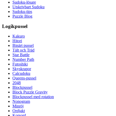
Sudoku-lösare
Utskrivbart Sudoku
Sudoku-tips
Puzzle Blog
Logikpussel
Kakuro
Hitori
Binärt pussel
Tält och Träd
Star Battle
Number Path
Futoshiki
Skyskrapor
Calcudoku
Queens-pussel
2048
Blockpussel
Block Puzzle Gravity
Blockpussel med rotation
Nonogram
Minröj
Ordjakt
Korsord