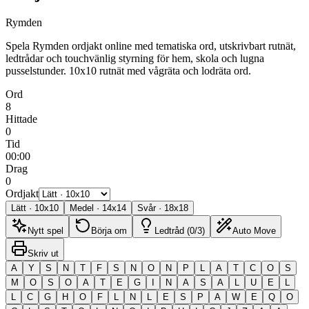
Rymden
Spela Rymden ordjakt online med tematiska ord, utskrivbart rutnät,
ledtrådar och touchvänlig styrning för hem, skola och lugna
pusselstunder.
10x10 rutnät med vågräta och lodräta ord.
Ord
8
Hittade
0
Tid
00:00
Drag
0
Ordjakt
Lätt
·
10
x
10
Medel
·
14
x
14
Svår
·
18
x
18
Nytt spel
Börja om
Ledtråd (0/3)
Auto Move
Skriv ut
A
Y
S
N
T
F
S
N
O
N
P
L
A
T
C
O
S
M
O
S
O
A
T
E
G
I
N
A
S
A
L
U
E
L
L
C
G
H
O
F
L
N
L
E
S
P
A
W
E
Q
O