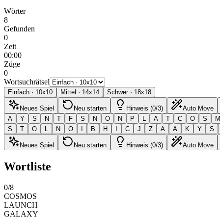
Wörter
8
Gefunden
0
Zeit
00:00
Züge
0
Wortsuchrätsel
Einfach
·
10
x
10
Mittel
·
14
x
14
Schwer
·
18
x
18
Neues Spiel
Neu starten
Hinweis (0/3)
Auto Move
A
Y
S
N
T
F
S
N
O
N
P
L
A
T
C
O
S
S
T
O
L
N
O
I
B
H
I
C
J
Z
A
A
K
Y
S
Neues Spiel
Neu starten
Hinweis (0/3)
Auto Move
Wortliste
0
/
8
COSMOS
LAUNCH
GALAXY