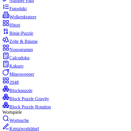
Number Path
Futoshiki
Wolkenkratzer
Hitori
Binär-Puzzle
Zelte & Bäume
Nonogramm
Calcudoku
Kakuro
Minesweeper
2048
Blockpuzzle
Block Puzzle Gravity
Block Puzzle Rotation
Wortspiele
Wortsuche
Kreuzworträtsel