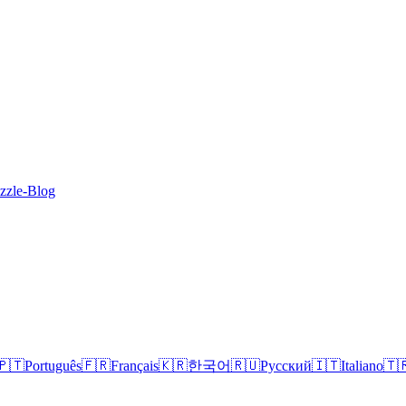
zzle-Blog
🇵🇹
Português
🇫🇷
Français
🇰🇷
한국어
🇷🇺
Русский
🇮🇹
Italiano
🇹