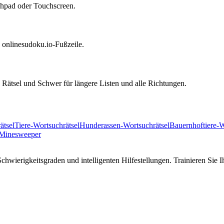
uchpad oder Touchscreen.
nd onlinesudoku.io-Fußzeile.
Rätsel und Schwer für längere Listen und alle Richtungen.
ätsel
Tiere-Wortsuchrätsel
Hunderassen-Wortsuchrätsel
Bauernhoftiere-W
Minesweeper
hwierigkeitsgraden und intelligenten Hilfestellungen. Trainieren Sie I