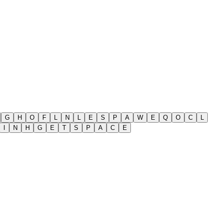
G
H
O
F
L
N
L
E
S
P
A
W
E
Q
O
C
L
I
N
H
G
E
T
S
P
A
C
E