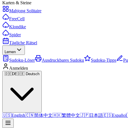
Karten & Steine
Mahjong Solitaire
FreeCell
Klondike
Spider
Tägliche Rätsel
Lernen
Sudoku-Löser
Ausdruckbares Sudoku
Sudoku-Tipps
Pu
Anmelden
🇩🇪
DE
🇩🇪 Deutsch
🇺🇸
English
🇨🇳
简体中文
🇭🇰
繁體中文
🇯🇵
日本語
🇪🇸
Español