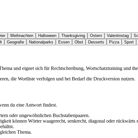
ier
Weihnachten
Halloween
Thanksgiving
Ostern
Valentinstag
S
t
Geografie
Nationalparks
Essen
Obst
Desserts
Pizza
Sport
 Thema und eignet sich für Rechtschreibung, Wortschatztraining und t
eren, die Wortliste verfolgen und bei Bedarf die Druckversion nutzen.
wenn du eine Antwort findest.
örtern oder ungewöhnlichen Buchstabenpaaren.
igkeit können Wörter waagerecht, senkrecht, diagonal oder rückwärts s
hältst.
 gleichen Thema.