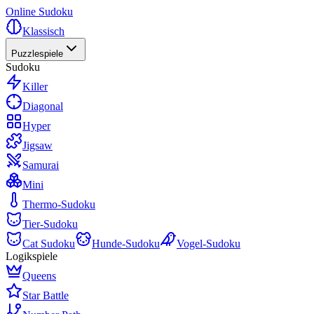
Online Sudoku
Klassisch
Puzzlespiele
Sudoku
Killer
Diagonal
Hyper
Jigsaw
Samurai
Mini
Thermo-Sudoku
Tier-Sudoku
Cat Sudoku
Hunde-Sudoku
Vogel-Sudoku
Logikspiele
Queens
Star Battle