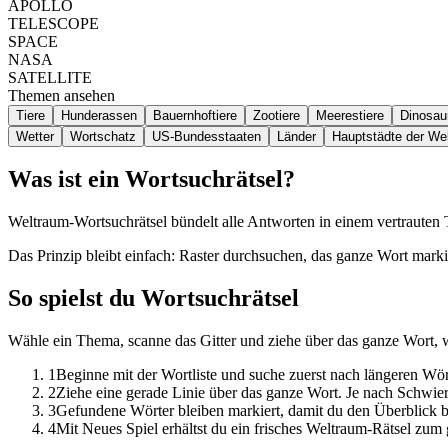
APOLLO
TELESCOPE
SPACE
NASA
SATELLITE
Themen ansehen
Tiere
Hunderassen
Bauernhoftiere
Zootiere
Meerestiere
Dinosaur
Wetter
Wortschatz
US-Bundesstaaten
Länder
Hauptstädte der Wel
Was ist ein Wortsuchrätsel?
Weltraum-Wortsuchrätsel bündelt alle Antworten in einem vertrauten
Das Prinzip bleibt einfach: Raster durchsuchen, das ganze Wort marki
So spielst du Wortsuchrätsel
Wähle ein Thema, scanne das Gitter und ziehe über das ganze Wort, 
1
Beginne mit der Wortliste und suche zuerst nach längeren W
2
Ziehe eine gerade Linie über das ganze Wort. Je nach Schwier
3
Gefundene Wörter bleiben markiert, damit du den Überblick be
4
Mit Neues Spiel erhältst du ein frisches Weltraum-Rätsel zum