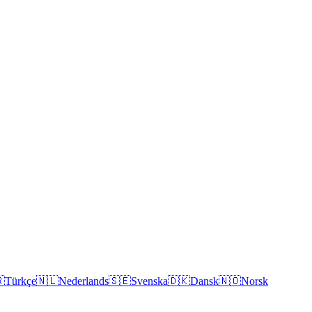

Türkçe
🇳🇱
Nederlands
🇸🇪
Svenska
🇩🇰
Dansk
🇳🇴
Norsk