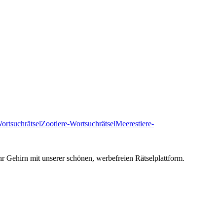
ortsuchrätsel
Zootiere-Wortsuchrätsel
Meerestiere-
hr Gehirn mit unserer schönen, werbefreien Rätselplattform.