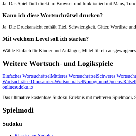
Ja. Das Spiel läuft direkt im Browser und funktioniert mit Maus, To
Kann ich diese Wortsuchrätsel drucken?
Ja. Die Druckansicht enthält Titel, Schwierigkeit, Gitter, Wortliste u
Mit welchem Level soll ich starten?
Wähle Einfach für Kinder und Anfänger, Mittel für ein ausgewogenes 
Weitere Wortsuch- und Logikspiele
Einfaches Wortsuchrätsel
Mittleres Wortsuchrätsel
Schweres Wortsuchr
Wortsuchrätsel
Dinosaurier-Wortsuchrätsel
Nonogramm
Queens-Rätsel
onlinesudoku.io
Das ultimative kostenlose Sudoku-Erlebnis mit mehreren Spielmodi, Sc
Spielmodi
Sudoku
Klassisches Sudoku