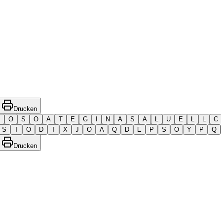
Drucken
M
O
S
O
A
T
E
G
I
N
A
S
A
L
U
E
L
L
C
S
T
O
D
T
X
J
O
A
Q
D
E
P
S
O
Y
P
Q
Drucken