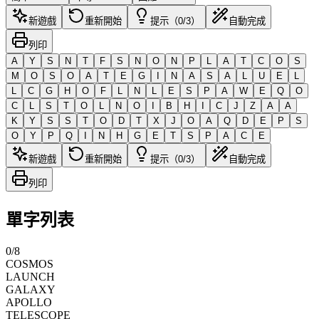
新遊戲
重新開始
提示（0/3）
自動完成
列印
A
Y
S
N
T
F
S
N
O
N
P
L
A
T
C
O
S
M
O
S
O
A
T
E
G
I
N
A
S
A
L
U
E
L
L
C
G
H
O
F
L
N
L
E
S
P
A
W
E
Q
O
C
L
S
T
O
L
N
O
I
B
H
I
C
J
Z
A
A
K
Y
S
S
T
O
D
T
X
J
O
A
Q
D
E
P
S
O
Y
P
Q
I
N
H
G
E
T
S
P
A
C
E
新遊戲
重新開始
提示（0/3）
自動完成
列印
單字列表
0
/
8
COSMOS
LAUNCH
GALAXY
APOLLO
TELESCOPE