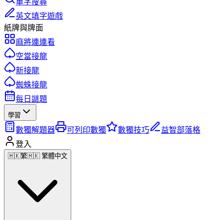
單字搜尋
英文填字遊戲
紙牌與牌面
麻將連連看
空當接龍
新接龍
蜘蛛接龍
每日謎題
學習
數獨解題器
可列印數獨
數獨技巧
益智部落格
登入
🇭🇰
繁
🇭🇰 繁體中文