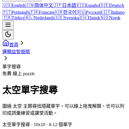
🇺🇸
English
🇨🇳
简体中文
🇯🇵
日本語
🇪🇸
Español
🇩🇪
Deutsch
🇵🇹
Português
🇫🇷
Français
🇰🇷
한국어
🇷🇺
Русский
🇮🇹
Italiano
🇹🇷
Türkçe
🇳🇱
Nederlands
🇸🇪
Svenska
🇩🇰
Dansk
🇳🇴
Norsk
首頁
邏輯益智遊戲
單字搜尋
免費 線上 puzzle
太空單字搜尋
圍繞 太空 主題尋找隱藏單字。可以線上拖曳解題，也可以列
印成詞彙練習或課堂活動。
太空單字搜尋 · 10x10 · 8-12 個單字