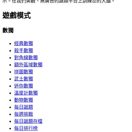
示。在我們美觀、無廣告的謎題平台上訓練您的大腦。
遊戲模式
數獨
經典數獨
殺手數獨
對角線數獨
額外區域數獨
拼圖數獨
武士數獨
迷你數獨
溫度計數獨
動物數獨
每日謎題
每週挑戰
每日謎題存檔
每日排行榜