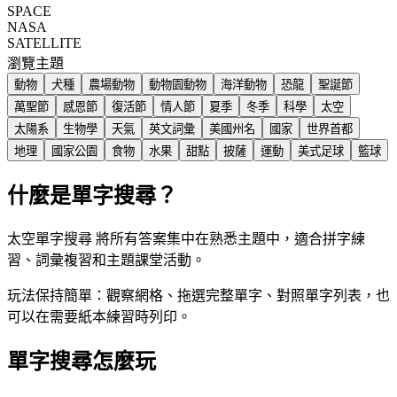
SPACE
NASA
SATELLITE
瀏覽主題
動物
犬種
農場動物
動物園動物
海洋動物
恐龍
聖誕節
萬聖節
感恩節
復活節
情人節
夏季
冬季
科學
太空
太陽系
生物學
天氣
英文詞彙
美國州名
國家
世界首都
地理
國家公園
食物
水果
甜點
披薩
運動
美式足球
籃球
什麼是單字搜尋？
太空單字搜尋 將所有答案集中在熟悉主題中，適合拼字練
習、詞彙複習和主題課堂活動。
玩法保持簡單：觀察網格、拖選完整單字、對照單字列表，也
可以在需要紙本練習時列印。
單字搜尋怎麼玩