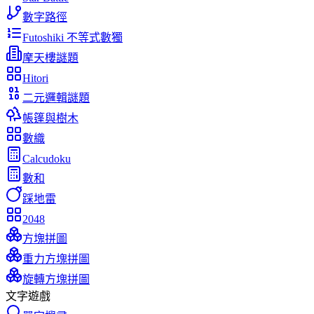
數字路徑
Futoshiki 不等式數獨
摩天樓謎題
Hitori
二元邏輯謎題
帳篷與樹木
數織
Calcudoku
數和
踩地雷
2048
方塊拼圖
重力方塊拼圖
旋轉方塊拼圖
文字遊戲