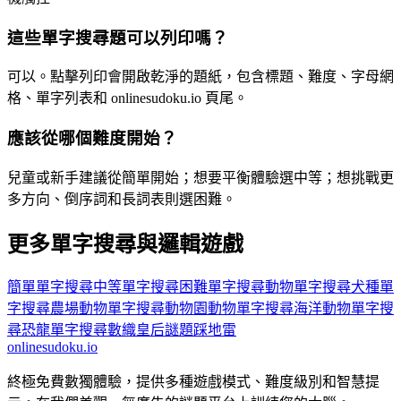
這些單字搜尋題可以列印嗎？
可以。點擊列印會開啟乾淨的題紙，包含標題、難度、字母網
格、單字列表和 onlinesudoku.io 頁尾。
應該從哪個難度開始？
兒童或新手建議從簡單開始；想要平衡體驗選中等；想挑戰更
多方向、倒序詞和長詞表則選困難。
更多單字搜尋與邏輯遊戲
簡單單字搜尋
中等單字搜尋
困難單字搜尋
動物單字搜尋
犬種單
字搜尋
農場動物單字搜尋
動物園動物單字搜尋
海洋動物單字搜
尋
恐龍單字搜尋
數織
皇后謎題
踩地雷
onlinesudoku.io
終極免費數獨體驗，提供多種遊戲模式、難度級別和智慧提