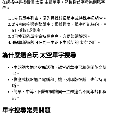
在網格中尋找每個 太空 主題單字，然後從首字母拖到尾字
母。
1
先看單字列表，優先尋找較長單字或特殊字母組合。
2
沿直線拖選完整單字；根據難度，單字可能橫向、直
向、斜向或倒序。
3
已找到的單字會持續高亮，方便繼續解題。
4
點擊新遊戲可在同一主題下生成新的 太空 題目。
為什麼適合玩 太空單字搜尋
•
主題詞表適合家庭活動、課堂詞彙複習和休閒英文練
習。
•
響應式棋盤適合電腦和手機，列印版在紙上也保持清
晰。
•
簡單、中等、困難規則讓同一主題適合不同年齡和程
度。
單字搜尋常見問題