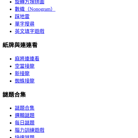
旋轉方塊拼圖
數織（Nonogram）
踩地雷
單字搜尋
英文填字遊戲
紙牌與連連看
麻將連連看
空當接龍
新接龍
蜘蛛接龍
謎題合集
謎題合集
邏輯謎題
每日謎題
腦力訓練遊戲
快速謎題