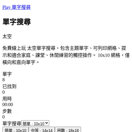
Play 單字搜尋
單字搜尋
太空
免費線上玩 太空單字搜尋，包含主題單字、可列印網格、提
示和適合家庭、課堂、休閒練習的觸控操作。
10x10 網格，僅
橫向和直向單字。
單字
8
已找到
0
用時
00:00
步數
0
單字搜尋
簡單
·
10
x
10
中等
·
14
x
14
困難
·
18
x
18