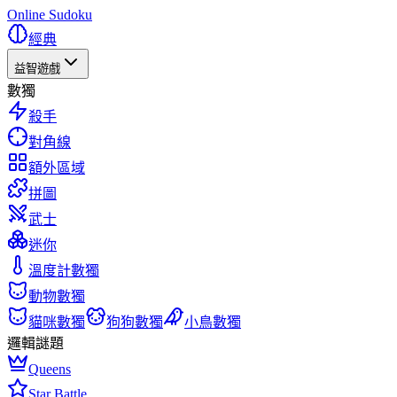
Online Sudoku
經典
益智遊戲
數獨
殺手
對角線
額外區域
拼圖
武士
迷你
溫度計數獨
動物數獨
貓咪數獨
狗狗數獨
小鳥數獨
邏輯謎題
Queens
Star Battle