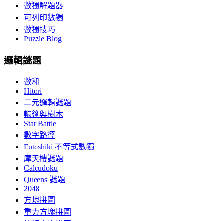
數獨解題器
可列印數獨
數獨技巧
Puzzle Blog
邏輯謎題
數和
Hitori
二元邏輯謎題
帳篷與樹木
Star Battle
數字路徑
Futoshiki 不等式數獨
摩天樓謎題
Calcudoku
Queens 謎題
2048
方塊拼圖
重力方塊拼圖