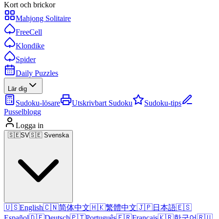
Kort och brickor
Mahjong Solitaire
FreeCell
Klondike
Spider
Daily Puzzles
Lär dig
Sudoku-lösare
Utskrivbart Sudoku
Sudoku-tips
Pusselblogg
Logga in
🇸🇪
SV
🇸🇪 Svenska
🇺🇸
English
🇨🇳
简体中文
🇭🇰
繁體中文
🇯🇵
日本語
🇪🇸
Español
🇩🇪
Deutsch
🇵🇹
Português
🇫🇷
Français
🇰🇷
한국어
🇷🇺