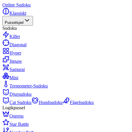
Online Sudoku
Klassiskt
Pusselspel
Sudoku
Killer
Diagonal
Hyper
Jigsaw
Samurai
Mini
Termometer-Sudoku
Djursudoku
Cat Sudoku
Hundsudoku
Fågelsudoku
Logikpussel
Queens
Star Battle