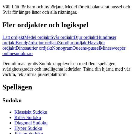
Välj Lätt för barn och nybörjare, Medel för ett balanserat pussel och
Svår för längre listor och alla riktningar.
Fler ordjakter och logikspel
Lätt ordjakt
Medel ordjakt
Svår ordjakt
Djur ordjakt
Hundraser
ordjakt
Bondgårdsdjur ordjakt
Zoodjur ordjakt
Havsdjur
ordjakt
Dinosaurier ordjakt
Nonogram
Queens-pussel
Minesweeper
onlinesudoku.io
Den ultimata gratis Sudoku-upplevelsen med flera spellägen,
svårighetsgrader och intelligenta ledtrådar. Träna din hjärna med vår
vackra, reklamfria pusselplattform.
Spellägen
Sudoku
Klassiskt Sudoku
Killer Sudoku
Diagonal Sudoku
Hyper Sudoku
Jigsaw Sudoku