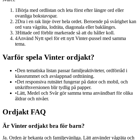
1
Börja med ordlistan och leta först efter längre ord eller
ovanliga bokstavspar.
2
Dra i en rak linje över hela ordet. Beroende på svårighet kan
ord vara vågräta, lodräta, diagonala eller baklänges.
3
Hittade ord förblir markerade så att du håller koll.
4
Använd Nytt spel för ett nytt Vinter-pussel med samma
tema.
Varför spela Vinter ordjakt?
•
Den tematiska listan passar familjeaktiviteter, ordförråd i
klassrummet och avslappnad ordträning.
•
Det responsiva rutnätet fungerar på dator och mobil, och
utskriftsversionen blir tydlig på papper.
•
Lätt, Medel och Svår gör samma tema användbart för olika
åldrar och nivåer.
Ordjakt FAQ
Är Vinter ordjakt bra för barn?
Ja. Orden är bekanta och familjevänliga. Lätt använder vågräta och