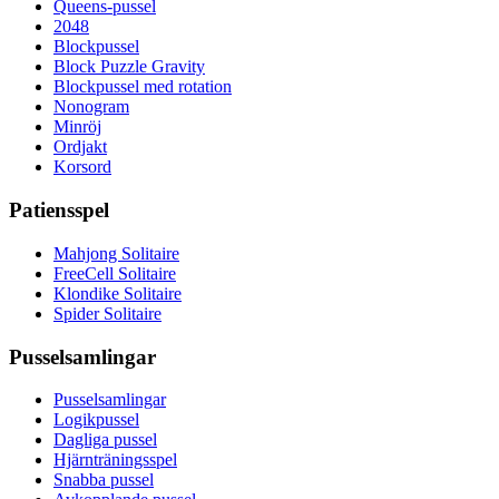
Queens-pussel
2048
Blockpussel
Block Puzzle Gravity
Blockpussel med rotation
Nonogram
Minröj
Ordjakt
Korsord
Patiensspel
Mahjong Solitaire
FreeCell Solitaire
Klondike Solitaire
Spider Solitaire
Pusselsamlingar
Pusselsamlingar
Logikpussel
Dagliga pussel
Hjärnträningsspel
Snabba pussel