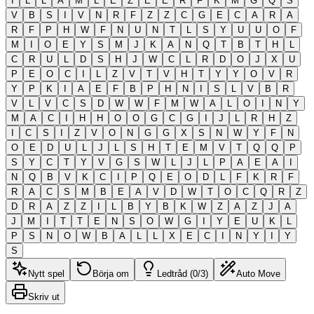
I
L
L
A
M
L
E
Z
E
E
R
F
K
M
G
Q
S
V
B
S
I
V
N
R
F
Z
Z
C
G
E
C
A
R
A
R
F
P
H
W
F
N
U
N
T
L
S
Y
U
U
O
F
M
I
O
E
Y
S
M
J
K
A
N
Q
T
B
T
H
L
C
R
U
L
D
S
H
J
W
C
L
R
D
O
J
X
U
P
E
O
C
I
L
Z
V
T
V
H
T
Y
Y
O
V
R
Y
P
K
I
A
E
F
B
P
H
N
I
S
L
V
B
R
V
L
V
C
S
D
W
W
F
M
W
A
L
O
I
N
Y
M
A
C
I
H
H
O
O
G
C
G
I
J
L
R
H
Z
I
C
S
I
Z
V
O
N
G
G
X
S
N
W
Y
F
N
O
E
D
U
L
J
L
S
H
T
E
M
V
T
Q
Q
P
S
Y
C
T
Y
V
G
S
W
L
J
L
P
A
E
A
I
N
Q
B
V
K
C
I
P
Q
E
O
D
L
F
K
R
F
R
A
C
S
M
B
E
A
V
D
W
T
O
C
Q
R
Z
D
R
A
Z
Z
I
L
B
Y
B
K
W
Z
A
Z
J
A
J
M
I
T
T
E
N
S
O
W
G
I
Y
E
U
K
L
P
S
N
O
W
B
A
L
L
X
E
C
I
N
Y
I
Y
S
Nytt spel
Börja om
Ledtråd (0/3)
Auto Move
Skriv ut