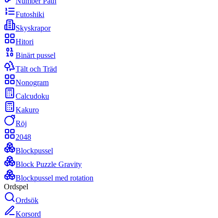
Number Path
Futoshiki
Skyskrapor
Hitori
Binärt pussel
Tält och Träd
Nonogram
Calcudoku
Kakuro
Röj
2048
Blockpussel
Block Puzzle Gravity
Blockpussel med rotation
Ordspel
Ordsök
Korsord