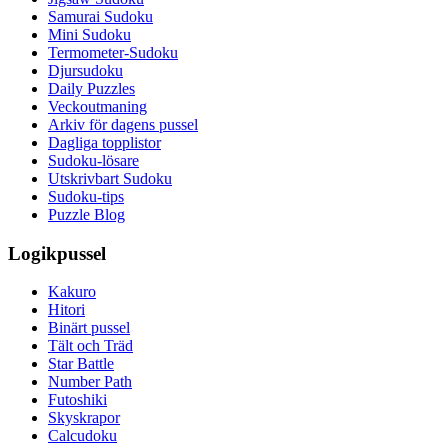
Samurai Sudoku
Mini Sudoku
Termometer-Sudoku
Djursudoku
Daily Puzzles
Veckoutmaning
Arkiv för dagens pussel
Dagliga topplistor
Sudoku-lösare
Utskrivbart Sudoku
Sudoku-tips
Puzzle Blog
Logikpussel
Kakuro
Hitori
Binärt pussel
Tält och Träd
Star Battle
Number Path
Futoshiki
Skyskrapor
Calcudoku