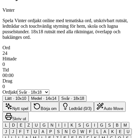
Vinter
Spela Vinter ordjakt online med tematiska ord, utskrivbart rutnät,
ledtrådar och touchvänlig styrning för hem, skola och lugna
pusselstunder.
18x18 rutnät med alla riktningar, överlapp och
baklänges ord.
Ord
24
Hittade
0
Tid
00:00
Drag
0
Ordjakt
Lätt
·
10
x
10
Medel
·
14
x
14
Svår
·
18
x
18
Nytt spel
Börja om
Ledtråd (0/3)
Auto Move
Skriv ut
L
D
E
Z
U
G
N
I
I
K
S
G
I
G
S
B
M
J
J
F
T
U
A
P
S
N
O
W
F
L
A
K
E
U