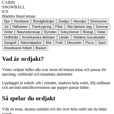
CABIN
SNOWBALL
ICE
Bläddra bland teman
Djur
Hundraser
Bondgårdsdjur
Zoodjur
Havsdjur
Dinosaurier
Jul
Halloween
Thanksgiving
Påsk
Alla hjärtans dag
Sommar
Vinter
Naturvetenskap
Rymden
Solsystemet
Biologi
Väder
Ordförråd
Amerikanska delstater
Länder
Världens huvudstäder
Geografi
Nationalparker
Mat
Frukt
Desserter
Pizza
Sport
Amerikansk fotboll
Basket
Vad är ordjakt?
Vinter ordjakt håller alla svar inom ett bekant tema och passar för
stavning, ordförråd och tematiska aktiviteter.
Upplägget är enkelt: sök i rutnätet, markera hela ordet, följ ordlistan
och använd utskriftsversionen när papper passar bättre.
Så spelar du ordjakt
Välj ett tema, skanna rutnätet och dra över hela ordet när du hittar
svaret.