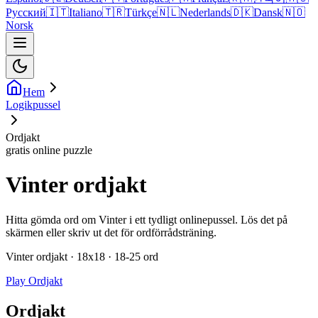
Русский
🇮🇹
Italiano
🇹🇷
Türkçe
🇳🇱
Nederlands
🇩🇰
Dansk
🇳🇴
Norsk
Hem
Logikpussel
Ordjakt
gratis online puzzle
Vinter ordjakt
Hitta gömda ord om Vinter i ett tydligt onlinepussel. Lös det på
skärmen eller skriv ut det för ordförrådsträning.
Vinter ordjakt · 18x18 · 18-25 ord
Play Ordjakt
Ordjakt