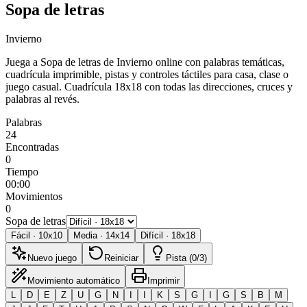
Sopa de letras
Invierno
Juega a Sopa de letras de Invierno online con palabras temáticas,
cuadrícula imprimible, pistas y controles táctiles para casa, clase o
juego casual.
Cuadrícula 18x18 con todas las direcciones, cruces y
palabras al revés.
Palabras
24
Encontradas
0
Tiempo
00:00
Movimientos
0
Sopa de letras
Fácil
·
10
x
10
Media
·
14
x
14
Difícil
·
18
x
18
Nuevo juego
Reiniciar
Pista (0/3)
Movimiento automático
Imprimir
L
D
E
Z
U
G
N
I
I
K
S
G
I
G
S
B
M