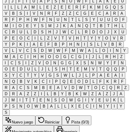
J
J
F
T
U
A
P
S
N
O
W
F
L
A
K
E
U
I
L
L
A
M
L
E
Z
E
E
R
F
K
M
G
Q
S
V
B
S
I
V
N
R
F
Z
Z
C
G
E
C
A
R
A
R
F
P
H
W
F
N
U
N
T
L
S
Y
U
U
O
F
M
I
O
E
Y
S
M
J
K
A
N
Q
T
B
T
H
L
C
R
U
L
D
S
H
J
W
C
L
R
D
O
J
X
U
P
E
O
C
I
L
Z
V
T
V
H
T
Y
Y
O
V
R
Y
P
K
I
A
E
F
B
P
H
N
I
S
L
V
B
R
V
L
V
C
S
D
W
W
F
M
W
A
L
O
I
N
Y
M
A
C
I
H
H
O
O
G
C
G
I
J
L
R
H
Z
I
C
S
I
Z
V
O
N
G
G
X
S
N
W
Y
F
N
O
E
D
U
L
J
L
S
H
T
E
M
V
T
Q
Q
P
S
Y
C
T
Y
V
G
S
W
L
J
L
P
A
E
A
I
N
Q
B
V
K
C
I
P
Q
E
O
D
L
F
K
R
F
R
A
C
S
M
B
E
A
V
D
W
T
O
C
Q
R
Z
D
R
A
Z
Z
I
L
B
Y
B
K
W
Z
A
Z
J
A
J
M
I
T
T
E
N
S
O
W
G
I
Y
E
U
K
L
P
S
N
O
W
B
A
L
L
X
E
C
I
N
Y
I
Y
S
Nuevo juego
Reiniciar
Pista (0/3)
Movimiento automático
Imprimir