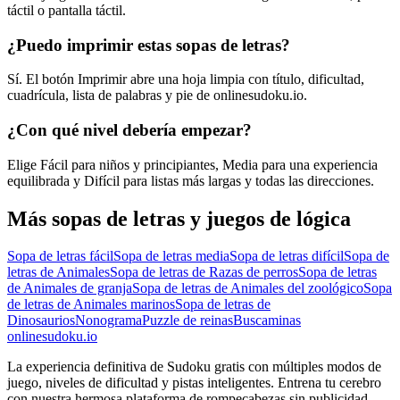
táctil o pantalla táctil.
¿Puedo imprimir estas sopas de letras?
Sí. El botón Imprimir abre una hoja limpia con título, dificultad,
cuadrícula, lista de palabras y pie de onlinesudoku.io.
¿Con qué nivel debería empezar?
Elige Fácil para niños y principiantes, Media para una experiencia
equilibrada y Difícil para listas más largas y todas las direcciones.
Más sopas de letras y juegos de lógica
Sopa de letras fácil
Sopa de letras media
Sopa de letras difícil
Sopa de
letras de Animales
Sopa de letras de Razas de perros
Sopa de letras
de Animales de granja
Sopa de letras de Animales del zoológico
Sopa
de letras de Animales marinos
Sopa de letras de
Dinosaurios
Nonograma
Puzzle de reinas
Buscaminas
onlinesudoku.io
La experiencia definitiva de Sudoku gratis con múltiples modos de
juego, niveles de dificultad y pistas inteligentes. Entrena tu cerebro
con nuestra hermosa plataforma de rompecabezas sin publicidad.