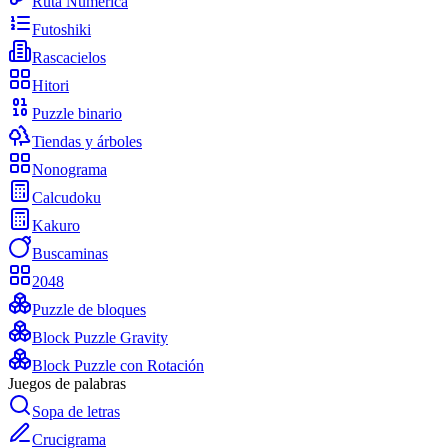
Ruta Numérica
Futoshiki
Rascacielos
Hitori
Puzzle binario
Tiendas y árboles
Nonograma
Calcudoku
Kakuro
Buscaminas
2048
Puzzle de bloques
Block Puzzle Gravity
Block Puzzle con Rotación
Juegos de palabras
Sopa de letras
Crucigrama