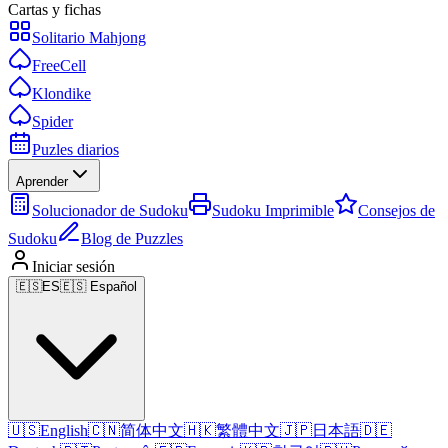
Cartas y fichas
Solitario Mahjong
FreeCell
Klondike
Spider
Puzles diarios
Aprender
Solucionador de Sudoku
Sudoku Imprimible
Consejos de
Sudoku
Blog de Puzzles
Iniciar sesión
🇪🇸
ES
🇪🇸 Español
🇺🇸
English
🇨🇳
简体中文
🇭🇰
繁體中文
🇯🇵
日本語
🇩🇪