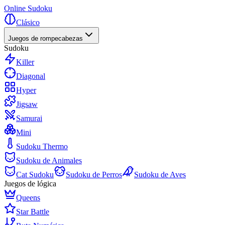
Online Sudoku
Clásico
Juegos de rompecabezas
Sudoku
Killer
Diagonal
Hyper
Jigsaw
Samurai
Mini
Sudoku Thermo
Sudoku de Animales
Cat Sudoku
Sudoku de Perros
Sudoku de Aves
Juegos de lógica
Queens
Star Battle