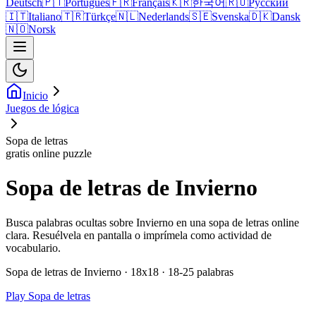
Deutsch
🇵🇹
Português
🇫🇷
Français
🇰🇷
한국어
🇷🇺
Русский
🇮🇹
Italiano
🇹🇷
Türkçe
🇳🇱
Nederlands
🇸🇪
Svenska
🇩🇰
Dansk
🇳🇴
Norsk
Inicio
Juegos de lógica
Sopa de letras
gratis online puzzle
Sopa de letras de Invierno
Busca palabras ocultas sobre Invierno en una sopa de letras online
clara. Resuélvela en pantalla o imprímela como actividad de
vocabulario.
Sopa de letras de Invierno · 18x18 · 18-25 palabras
Play Sopa de letras