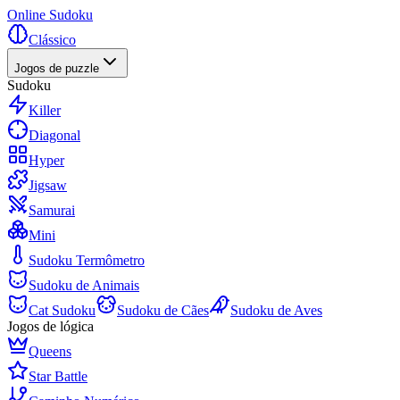
Online Sudoku
Clássico
Jogos de puzzle
Sudoku
Killer
Diagonal
Hyper
Jigsaw
Samurai
Mini
Sudoku Termômetro
Sudoku de Animais
Cat Sudoku
Sudoku de Cães
Sudoku de Aves
Jogos de lógica
Queens
Star Battle