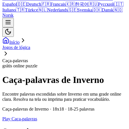
Español
🇩🇪
Deutsch
🇫🇷
Français
🇰🇷
한국어
🇷🇺
Русский
🇮🇹
Italiano
🇹🇷
Türkçe
🇳🇱
Nederlands
🇸🇪
Svenska
🇩🇰
Dansk
🇳🇴
Norsk
Início
Jogos de lógica
Caça-palavras
grátis online puzzle
Caça-palavras de Inverno
Encontre palavras escondidas sobre Inverno em uma grade online
clara. Resolva na tela ou imprima para praticar vocabulário.
Caça-palavras de Inverno · 18x18 · 18-25 palavras
Play Caça-palavras