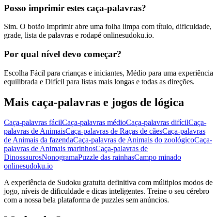
Posso imprimir estes caça-palavras?
Sim. O botão Imprimir abre uma folha limpa com título, dificuldade,
grade, lista de palavras e rodapé onlinesudoku.io.
Por qual nível devo começar?
Escolha Fácil para crianças e iniciantes, Médio para uma experiência
equilibrada e Difícil para listas mais longas e todas as direções.
Mais caça-palavras e jogos de lógica
Caça-palavras fácil
Caça-palavras médio
Caça-palavras difícil
Caça-
palavras de Animais
Caça-palavras de Raças de cães
Caça-palavras
de Animais da fazenda
Caça-palavras de Animais do zoológico
Caça-
palavras de Animais marinhos
Caça-palavras de
Dinossauros
Nonograma
Puzzle das rainhas
Campo minado
onlinesudoku.io
A experiência de Sudoku gratuita definitiva com múltiplos modos de
jogo, níveis de dificuldade e dicas inteligentes. Treine o seu cérebro
com a nossa bela plataforma de puzzles sem anúncios.