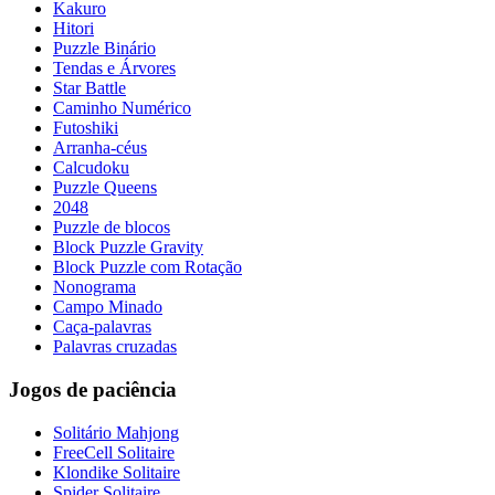
Kakuro
Hitori
Puzzle Binário
Tendas e Árvores
Star Battle
Caminho Numérico
Futoshiki
Arranha-céus
Calcudoku
Puzzle Queens
2048
Puzzle de blocos
Block Puzzle Gravity
Block Puzzle com Rotação
Nonograma
Campo Minado
Caça-palavras
Palavras cruzadas
Jogos de paciência
Solitário Mahjong
FreeCell Solitaire
Klondike Solitaire
Spider Solitaire