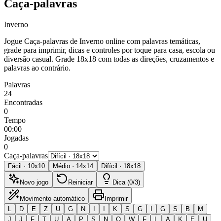
Caça-palavras
Inverno
Jogue Caça-palavras de Inverno online com palavras temáticas,
grade para imprimir, dicas e controles por toque para casa, escola ou
diversão casual.
Grade 18x18 com todas as direções, cruzamentos e
palavras ao contrário.
Palavras
24
Encontradas
0
Tempo
00:00
Jogadas
0
Caça-palavras
Fácil
·
10
x
10
Médio
·
14
x
14
Difícil
·
18
x
18
Novo jogo
Reiniciar
Dica (0/3)
Movimento automático
Imprimir
L
D
E
Z
U
G
N
I
I
K
S
G
I
G
S
B
M
J
J
F
T
U
A
P
S
N
O
W
F
L
A
K
E
U