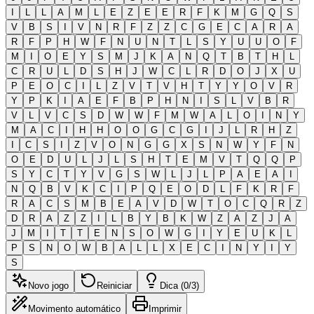
I
L
L
A
M
L
E
Z
E
E
R
F
K
M
G
Q
S
V
B
S
I
V
N
R
F
Z
Z
C
G
E
C
A
R
A
R
F
P
H
W
F
N
U
N
T
L
S
Y
U
U
O
F
M
I
O
E
Y
S
M
J
K
A
N
Q
T
B
T
H
L
C
R
U
L
D
S
H
J
W
C
L
R
D
O
J
X
U
P
E
O
C
I
L
Z
V
T
V
H
T
Y
Y
O
V
R
Y
P
K
I
A
E
F
B
P
H
N
I
S
L
V
B
R
V
L
V
C
S
D
W
W
F
M
W
A
L
O
I
N
Y
M
A
C
I
H
H
O
O
G
C
G
I
J
L
R
H
Z
I
C
S
I
Z
V
O
N
G
G
X
S
N
W
Y
F
N
O
E
D
U
L
J
L
S
H
T
E
M
V
T
Q
Q
P
S
Y
C
T
Y
V
G
S
W
L
J
L
P
A
E
A
I
N
Q
B
V
K
C
I
P
Q
E
O
D
L
F
K
R
F
R
A
C
S
M
B
E
A
V
D
W
T
O
C
Q
R
Z
D
R
A
Z
Z
I
L
B
Y
B
K
W
Z
A
Z
J
A
J
M
I
T
T
E
N
S
O
W
G
I
Y
E
U
K
L
P
S
N
O
W
B
A
L
L
X
E
C
I
N
Y
I
Y
S
Novo jogo
Reiniciar
Dica (0/3)
Movimento automático
Imprimir