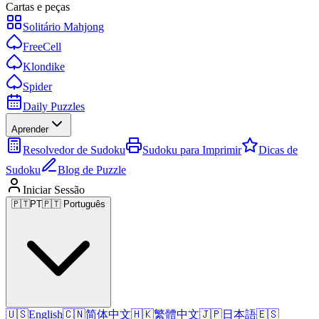
Cartas e peças
Solitário Mahjong
FreeCell
Klondike
Spider
Daily Puzzles
Aprender
Resolvedor de Sudoku
Sudoku para Imprimir
Dicas de
Sudoku
Blog de Puzzle
Iniciar Sessão
🇵🇹
PT
🇵🇹 Português
🇺🇸
English
🇨🇳
简体中文
🇭🇰
繁體中文
🇯🇵
日本語
🇪🇸