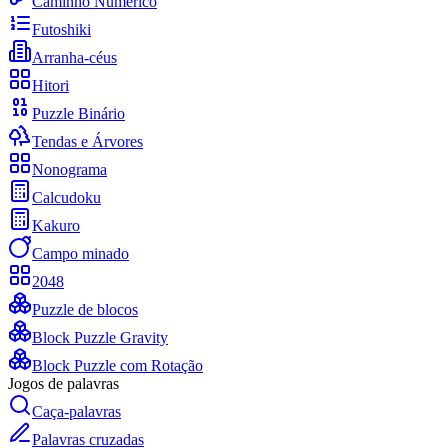
Caminho Numérico
Futoshiki
Arranha-céus
Hitori
Puzzle Binário
Tendas e Árvores
Nonograma
Calcudoku
Kakuro
Campo minado
2048
Puzzle de blocos
Block Puzzle Gravity
Block Puzzle com Rotação
Jogos de palavras
Caça-palavras
Palavras cruzadas