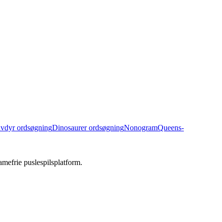
vdyr ordsøgning
Dinosaurer ordsøgning
Nonogram
Queens-
amefrie puslespilsplatform.