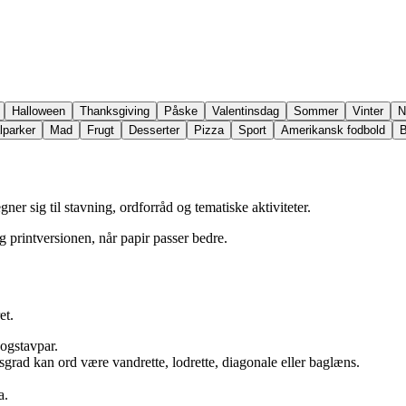
Halloween
Thanksgiving
Påske
Valentinsdag
Sommer
Vinter
N
lparker
Mad
Frugt
Desserter
Pizza
Sport
Amerikansk fodbold
B
er sig til stavning, ordforråd og tematiske aktiviteter.
rug printversionen, når papir passer bedre.
et.
bogstavpar.
sgrad kan ord være vandrette, lodrette, diagonale eller baglæns.
a.