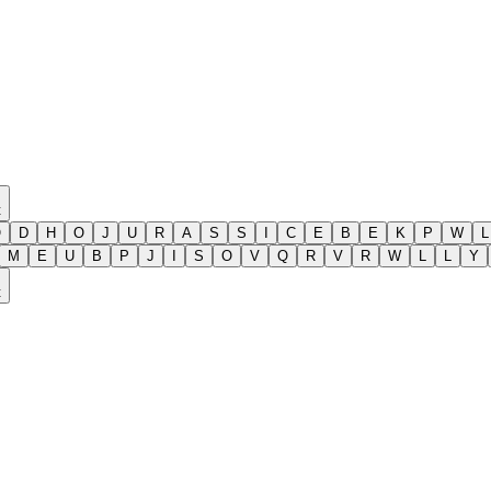
t
O
D
H
O
J
U
R
A
S
S
I
C
E
B
E
K
P
W
L
M
E
U
B
P
J
I
S
O
V
Q
R
V
R
W
L
L
Y
t