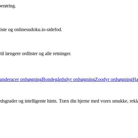
berøring.
dliste og onlinesudoku.io-sidefod.
l længere ordlister og alle retninger.
underacer ordsøgning
Bondegårdsdyr ordsøgning
Zoodyr ordsøgning
Ha
edsgrader og intelligente hints. Træn din hjerne med vores smukke, rekl