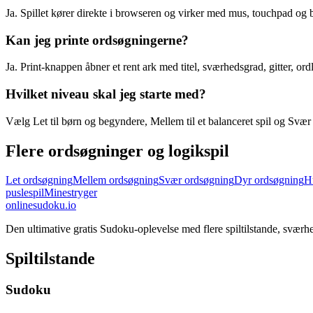
Ja. Spillet kører direkte i browseren og virker med mus, touchpad og 
Kan jeg printe ordsøgningerne?
Ja. Print-knappen åbner et rent ark med titel, sværhedsgrad, gitter, or
Hvilket niveau skal jeg starte med?
Vælg Let til børn og begyndere, Mellem til et balanceret spil og Svær ti
Flere ordsøgninger og logikspil
Let ordsøgning
Mellem ordsøgning
Svær ordsøgning
Dyr ordsøgning
H
puslespil
Minestryger
onlinesudoku.io
Den ultimative gratis Sudoku-oplevelse med flere spiltilstande, sværh
Spiltilstande
Sudoku