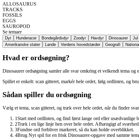
ALLOSAURUS
TRACKS
FOSSILS
EGGS
SAUROPOD
Se temaer
Dyr
Hunderacer
Bondegårdsdyr
Zoodyr
Havdyr
Dinosaurer
Jul
Amerikanske stater
Lande
Verdens hovedstæder
Geografi
Nationa
Hvad er ordsøgning?
Dinosaurer ordsøgning samler alle svar omkring et velkendt tema og egn
Spillet er enkelt: scan gitteret, markér hele ordet, følg ordlisten, og b
Sådan spiller du ordsøgning
Vælg et tema, scan gitteret, og træk over hele ordet, når du finder svar
1
Start med ordlisten, og find først lange ord eller usædvanlige 
2
Træk i en lige linje hen over hele ordet. Afhængigt af sværhed
3
Fundne ord forbliver markeret, så du kan holde overblikket.
4
Brug Nyt spil for en frisk Dinosaurer-opgave med samme tem