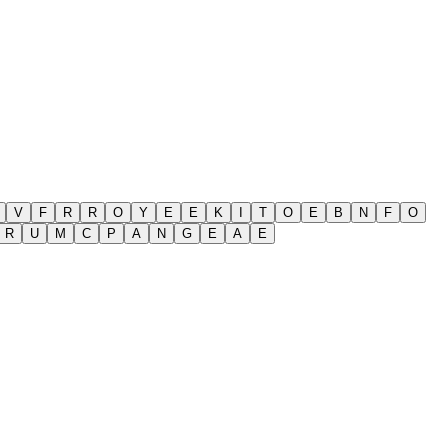
V
F
R
R
O
Y
E
E
K
I
T
O
E
B
N
F
O
R
U
M
C
P
A
N
G
E
A
E