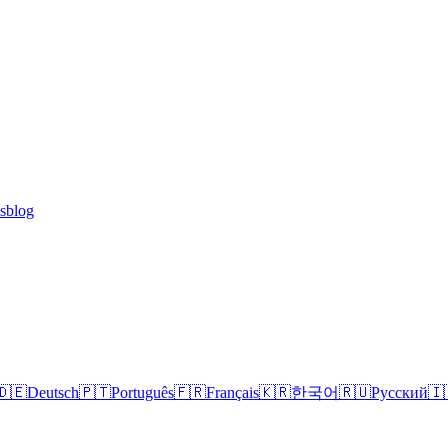
lsblog
🇩🇪
Deutsch
🇵🇹
Português
🇫🇷
Français
🇰🇷
한국어
🇷🇺
Русский
🇮