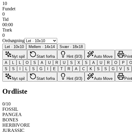
10
Fundet
0
Tid
00:00
Træk
0
Ordsøgning
Let
·
10
x
10
Mellem
·
14
x
14
Svær
·
18
x
18
Nyt spil
Start forfra
Hint (0/3)
Auto Move
Prin
A
L
L
O
S
A
U
R
U
S
X
S
A
U
R
O
P
S
S
I
L
S
G
I
E
T
R
A
C
K
S
S
G
V
S
Nyt spil
Start forfra
Hint (0/3)
Auto Move
Prin
Ordliste
0
/
10
FOSSIL
PANGEA
BONES
HERBIVORE
JURASSIC