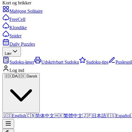
Kort og brikker
Mahjong Solitaire
FreeCell
Klondike
Spider
Daily Puzzles
Lær
Sudoku-løser
Udskrivbart Sudoku
Sudoku-tips
Puslespi
Log ind
🇩🇰
DA
🇩🇰 Dansk
🇺🇸
English
🇨🇳
简体中文
🇭🇰
繁體中文
🇯🇵
日本語
🇪🇸
Español