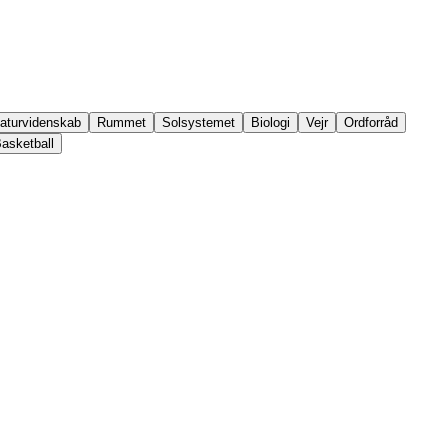
aturvidenskab
Rummet
Solsystemet
Biologi
Vejr
Ordforråd
asketball