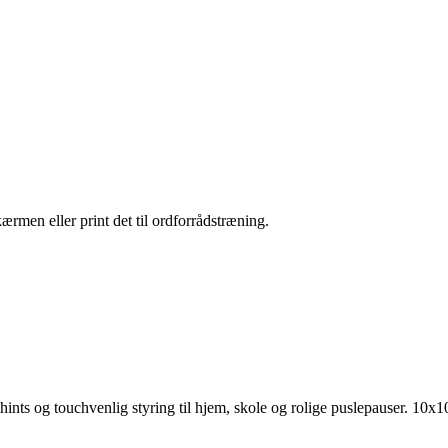
kærmen eller print det til ordforrådstræning.
hints og touchvenlig styring til hjem, skole og rolige puslepauser.
10x10