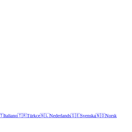
🇹
Italiano
🇹🇷
Türkçe
🇳🇱
Nederlands
🇸🇪
Svenska
🇳🇴
Norsk