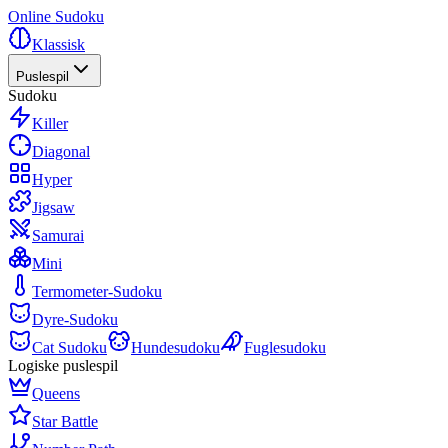
Online Sudoku
Klassisk
Puslespil
Sudoku
Killer
Diagonal
Hyper
Jigsaw
Samurai
Mini
Termometer-Sudoku
Dyre-Sudoku
Cat Sudoku
Hundesudoku
Fuglesudoku
Logiske puslespil
Queens
Star Battle