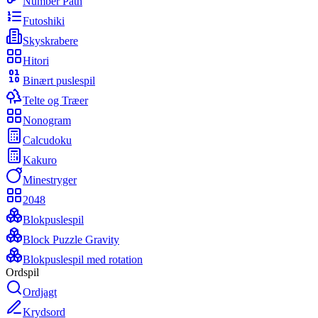
Number Path
Futoshiki
Skyskrabere
Hitori
Binært puslespil
Telte og Træer
Nonogram
Calcudoku
Kakuro
Minestryger
2048
Blokpuslespil
Block Puzzle Gravity
Blokpuslespil med rotation
Ordspil
Ordjagt
Krydsord