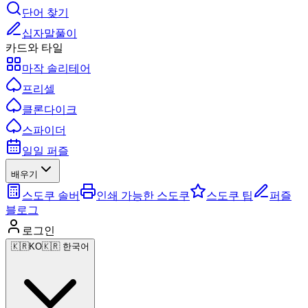
단어 찾기
십자말풀이
카드와 타일
마작 솔리테어
프리셀
클론다이크
스파이더
일일 퍼즐
배우기
스도쿠 솔버
인쇄 가능한 스도쿠
스도쿠 팁
퍼즐
블로그
로그인
🇰🇷
KO
🇰🇷 한국어