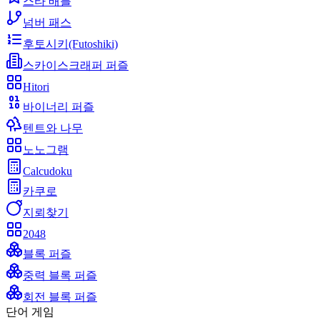
스타 배틀
넘버 패스
후토시키(Futoshiki)
스카이스크래퍼 퍼즐
Hitori
바이너리 퍼즐
텐트와 나무
노노그램
Calcudoku
카쿠로
지뢰찾기
2048
블록 퍼즐
중력 블록 퍼즐
회전 블록 퍼즐
단어 게임