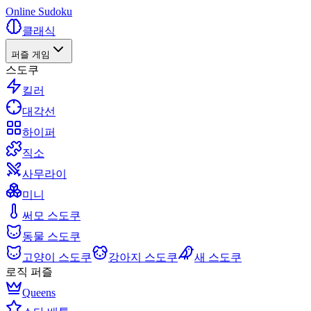
Online Sudoku
클래식
퍼즐 게임
스도쿠
킬러
대각선
하이퍼
직소
사무라이
미니
써모 스도쿠
동물 스도쿠
고양이 스도쿠
강아지 스도쿠
새 스도쿠
로직 퍼즐
Queens