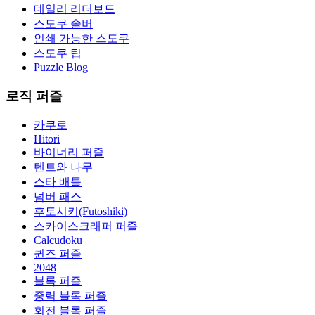
데일리 리더보드
스도쿠 솔버
인쇄 가능한 스도쿠
스도쿠 팁
Puzzle Blog
로직 퍼즐
카쿠로
Hitori
바이너리 퍼즐
텐트와 나무
스타 배틀
넘버 패스
후토시키(Futoshiki)
스카이스크래퍼 퍼즐
Calcudoku
퀸즈 퍼즐
2048
블록 퍼즐
중력 블록 퍼즐
회전 블록 퍼즐