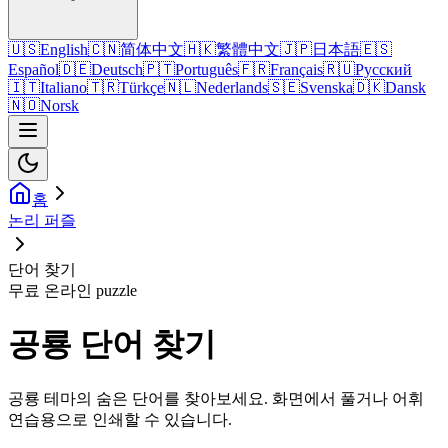
🇺🇸
English
🇨🇳
简体中文
🇭🇰
繁體中文
🇯🇵
日本語
🇪🇸
Español
🇩🇪
Deutsch
🇵🇹
Português
🇫🇷
Français
🇷🇺
Русский
🇮🇹
Italiano
🇹🇷
Türkçe
🇳🇱
Nederlands
🇸🇪
Svenska
🇩🇰
Dansk
🇳🇴
Norsk
홈
논리 퍼즐
단어 찾기
무료 온라인 puzzle
공룡 단어 찾기
공룡 테마의 숨은 단어를 찾아보세요. 화면에서 풀거나 어휘
연습용으로 인쇄할 수 있습니다.