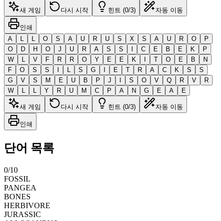
새 게임
다시 시작
힌트 (0/3)
자동 이동
인쇄
A
L
L
O
S
A
U
R
U
S
X
S
A
U
R
O
P
O
D
H
O
J
U
R
A
S
S
I
C
E
B
E
K
P
W
L
V
F
R
R
O
Y
E
E
K
I
T
O
E
B
N
F
O
S
S
I
L
S
G
I
E
T
R
A
C
K
S
S
G
V
S
M
E
U
B
P
J
I
S
O
V
Q
R
V
R
W
L
L
Y
R
U
M
C
P
A
N
G
E
A
E
새 게임
다시 시작
힌트 (0/3)
자동 이동
인쇄
단어 목록
0
/
10
FOSSIL
PANGEA
BONES
HERBIVORE
JURASSIC