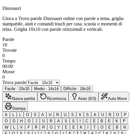
Dinosauri
Gioca a Trova parole Dinosauri online con parole a tema, griglia
stampabile, aiuti e comandi touch per casa, scuola o momenti di
relax.
Griglia 10x10 con parole orizzontali e verticali.
Parole
10
Trovate
0
Tempo
00:00
Mosse
0
Trova parole
Facile
·
10
x
10
Medio
·
14
x
14
Difficile
·
18
x
18
Nuova partita
Ricomincia
Aiuto (0/3)
Auto Move
Stampa
A
L
L
O
S
A
U
R
U
S
X
S
A
U
R
O
P
O
D
H
O
J
U
R
A
S
S
I
C
E
B
E
K
P
W
L
V
F
R
R
O
Y
E
E
K
I
T
O
E
B
N
F
O
S
S
I
L
S
G
I
E
T
R
A
C
K
S
S