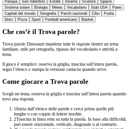
Pasqua
San Valentino
Estate
Inverno
Scienze
Spazio
Sistema solare
Biologia
Meteo
Vocabolario
Stati USA
Paesi
Capitali del mondo
Geografia
Parchi nazionali
Cibo
Frutta
Dolci
Pizza
Sport
Football americano
Basket
Che cos’è il Trova parole?
Trova parole Dinosauri mantiene tutte le risposte dentro un tema
familiare, utile per ortografia, ripasso del vocabolario e attività a
tema.
Il gioco è semplice: osserva la griglia, trascina sull’intera parola,
segui l’elenco e stampa la versione cartacea quando serve.
Come giocare a Trova parole
Scegli un tema, osserva la griglia e trascina sull’intera parola quando
trovi una risposta.
1
Inizia dall’elenco delle parole e cerca prima quelle più
lunghe o con coppie di lettere insolite.
2
Trascina in linea retta su tutta la parola. In base alla difficoltà,
può essere orizzontale, verticale, diagonale o al contrario.