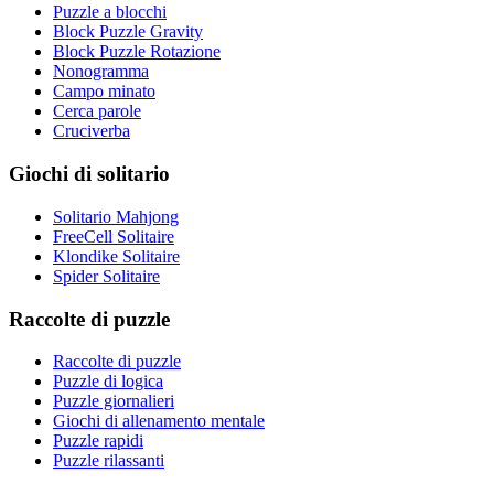
Puzzle a blocchi
Block Puzzle Gravity
Block Puzzle Rotazione
Nonogramma
Campo minato
Cerca parole
Cruciverba
Giochi di solitario
Solitario Mahjong
FreeCell Solitaire
Klondike Solitaire
Spider Solitaire
Raccolte di puzzle
Raccolte di puzzle
Puzzle di logica
Puzzle giornalieri
Giochi di allenamento mentale
Puzzle rapidi
Puzzle rilassanti