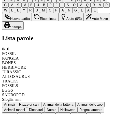
G
V
S
M
E
U
B
P
J
I
S
O
V
Q
R
V
R
W
L
L
Y
R
U
M
C
P
A
N
G
E
A
E
Nuova partita
Ricomincia
Aiuto (0/3)
Auto Move
Stampa
Lista parole
0
/
10
FOSSIL
PANGEA
BONES
HERBIVORE
JURASSIC
ALLOSAURUS
TRACKS
FOSSILS
EGGS
SAUROPOD
Sfoglia temi
Animali
Razze di cani
Animali della fattoria
Animali dello zoo
Animali marini
Dinosauri
Natale
Halloween
Ringraziamento