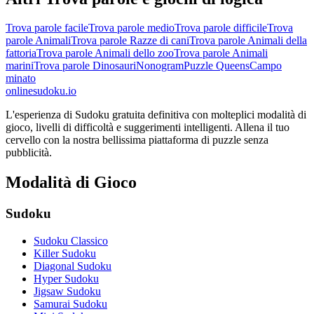
Trova parole facile
Trova parole medio
Trova parole difficile
Trova
parole Animali
Trova parole Razze di cani
Trova parole Animali della
fattoria
Trova parole Animali dello zoo
Trova parole Animali
marini
Trova parole Dinosauri
Nonogram
Puzzle Queens
Campo
minato
onlinesudoku.io
L'esperienza di Sudoku gratuita definitiva con molteplici modalità di
gioco, livelli di difficoltà e suggerimenti intelligenti. Allena il tuo
cervello con la nostra bellissima piattaforma di puzzle senza
pubblicità.
Modalità di Gioco
Sudoku
Sudoku Classico
Killer Sudoku
Diagonal Sudoku
Hyper Sudoku
Jigsaw Sudoku
Samurai Sudoku