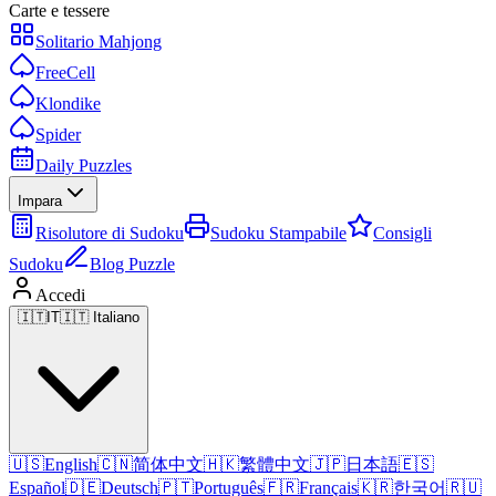
Carte e tessere
Solitario Mahjong
FreeCell
Klondike
Spider
Daily Puzzles
Impara
Risolutore di Sudoku
Sudoku Stampabile
Consigli
Sudoku
Blog Puzzle
Accedi
🇮🇹
IT
🇮🇹 Italiano
🇺🇸
English
🇨🇳
简体中文
🇭🇰
繁體中文
🇯🇵
日本語
🇪🇸
Español
🇩🇪
Deutsch
🇵🇹
Português
🇫🇷
Français
🇰🇷
한국어
🇷🇺