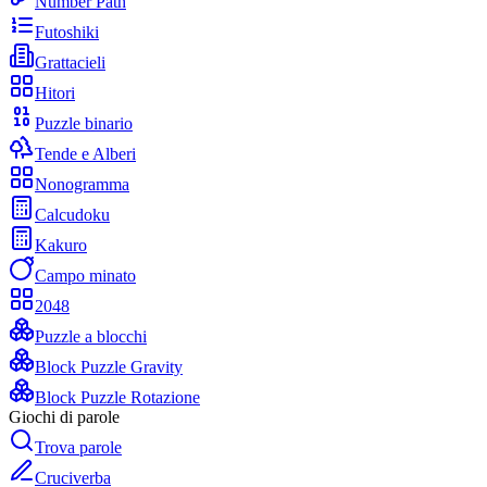
Number Path
Futoshiki
Grattacieli
Hitori
Puzzle binario
Tende e Alberi
Nonogramma
Calcudoku
Kakuro
Campo minato
2048
Puzzle a blocchi
Block Puzzle Gravity
Block Puzzle Rotazione
Giochi di parole
Trova parole
Cruciverba