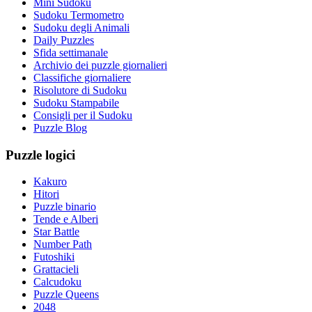
Mini Sudoku
Sudoku Termometro
Sudoku degli Animali
Daily Puzzles
Sfida settimanale
Archivio dei puzzle giornalieri
Classifiche giornaliere
Risolutore di Sudoku
Sudoku Stampabile
Consigli per il Sudoku
Puzzle Blog
Puzzle logici
Kakuro
Hitori
Puzzle binario
Tende e Alberi
Star Battle
Number Path
Futoshiki
Grattacieli
Calcudoku
Puzzle Queens
2048