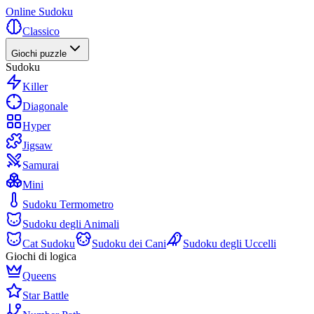
Online Sudoku
Classico
Giochi puzzle
Sudoku
Killer
Diagonale
Hyper
Jigsaw
Samurai
Mini
Sudoku Termometro
Sudoku degli Animali
Cat Sudoku
Sudoku dei Cani
Sudoku degli Uccelli
Giochi di logica
Queens
Star Battle