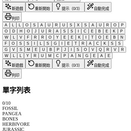
新遊戲
重新開始
提示（0/3）
自動完成
列印
A
L
L
O
S
A
U
R
U
S
X
S
A
U
R
O
P
O
D
H
O
J
U
R
A
S
S
I
C
E
B
E
K
P
W
L
V
F
R
R
O
Y
E
E
K
I
T
O
E
B
N
F
O
S
S
I
L
S
G
I
E
T
R
A
C
K
S
S
G
V
S
M
E
U
B
P
J
I
S
O
V
Q
R
V
R
W
L
L
Y
R
U
M
C
P
A
N
G
E
A
E
新遊戲
重新開始
提示（0/3）
自動完成
列印
單字列表
0
/
10
FOSSIL
PANGEA
BONES
HERBIVORE
JURASSIC