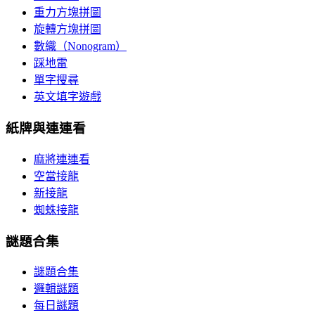
重力方塊拼圖
旋轉方塊拼圖
數織（Nonogram）
踩地雷
單字搜尋
英文填字遊戲
紙牌與連連看
麻將連連看
空當接龍
新接龍
蜘蛛接龍
謎題合集
謎題合集
邏輯謎題
每日謎題