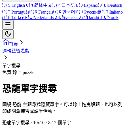
🇺🇸
English
🇨🇳
简体中文
🇯🇵
日本語
🇪🇸
Español
🇩🇪
Deutsch
🇵🇹
Português
🇫🇷
Français
🇰🇷
한국어
🇷🇺
Русский
🇮🇹
Italiano
🇹🇷
Türkçe
🇳🇱
Nederlands
🇸🇪
Svenska
🇩🇰
Dansk
🇳🇴
Norsk
首頁
邏輯益智遊戲
單字搜尋
免費 線上 puzzle
恐龍單字搜尋
圍繞 恐龍 主題尋找隱藏單字。可以線上拖曳解題，也可以列
印成詞彙練習或課堂活動。
恐龍單字搜尋 · 10x10 · 8-12 個單字