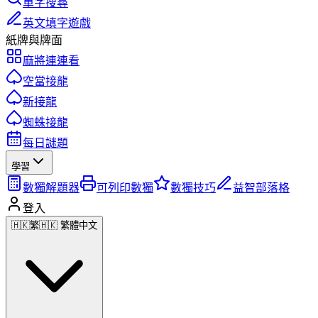
單字搜尋
英文填字遊戲
紙牌與牌面
麻將連連看
空當接龍
新接龍
蜘蛛接龍
每日謎題
學習
數獨解題器
可列印數獨
數獨技巧
益智部落格
登入
🇭🇰
繁
🇭🇰 繁體中文