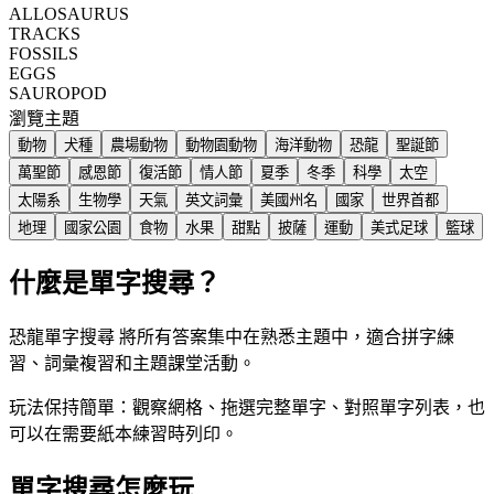
ALLOSAURUS
TRACKS
FOSSILS
EGGS
SAUROPOD
瀏覽主題
動物
犬種
農場動物
動物園動物
海洋動物
恐龍
聖誕節
萬聖節
感恩節
復活節
情人節
夏季
冬季
科學
太空
太陽系
生物學
天氣
英文詞彙
美國州名
國家
世界首都
地理
國家公園
食物
水果
甜點
披薩
運動
美式足球
籃球
什麼是單字搜尋？
恐龍單字搜尋 將所有答案集中在熟悉主題中，適合拼字練
習、詞彙複習和主題課堂活動。
玩法保持簡單：觀察網格、拖選完整單字、對照單字列表，也
可以在需要紙本練習時列印。
單字搜尋怎麼玩