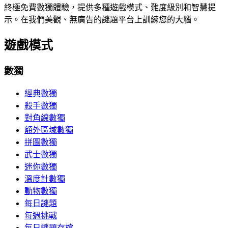
終極免費數獨體驗，提供多種遊戲模式、難度級別和智慧提
示。在我們美觀、無廣告的謎題平台上訓練您的大腦。
遊戲模式
數獨
經典數獨
殺手數獨
對角線數獨
額外區域數獨
拼圖數獨
武士數獨
迷你數獨
溫度計數獨
動物數獨
每日謎題
每週挑戰
每日謎題存檔