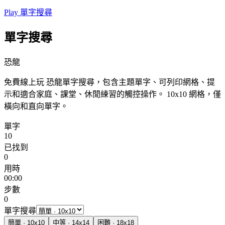
Play 單字搜尋
單字搜尋
恐龍
免費線上玩 恐龍單字搜尋，包含主題單字、可列印網格、提
示和適合家庭、課堂、休閒練習的觸控操作。
10x10 網格，僅
橫向和直向單字。
單字
10
已找到
0
用時
00:00
步數
0
單字搜尋
簡單
·
10
x
10
中等
·
14
x
14
困難
·
18
x
18