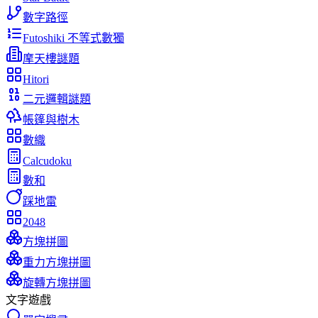
數字路徑
Futoshiki 不等式數獨
摩天樓謎題
Hitori
二元邏輯謎題
帳篷與樹木
數織
Calcudoku
數和
踩地雷
2048
方塊拼圖
重力方塊拼圖
旋轉方塊拼圖
文字遊戲