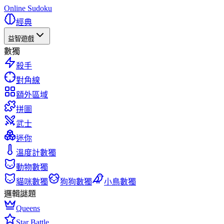
Online Sudoku
經典
益智遊戲
數獨
殺手
對角線
額外區域
拼圖
武士
迷你
溫度計數獨
動物數獨
貓咪數獨
狗狗數獨
小鳥數獨
邏輯謎題
Queens
Star Battle