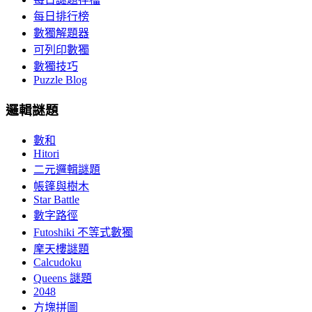
每日排行榜
數獨解題器
可列印數獨
數獨技巧
Puzzle Blog
邏輯謎題
數和
Hitori
二元邏輯謎題
帳篷與樹木
Star Battle
數字路徑
Futoshiki 不等式數獨
摩天樓謎題
Calcudoku
Queens 謎題
2048
方塊拼圖