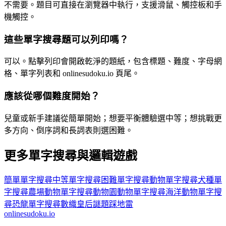
不需要。題目可直接在瀏覽器中執行，支援滑鼠、觸控板和手
機觸控。
這些單字搜尋題可以列印嗎？
可以。點擊列印會開啟乾淨的題紙，包含標題、難度、字母網
格、單字列表和 onlinesudoku.io 頁尾。
應該從哪個難度開始？
兒童或新手建議從簡單開始；想要平衡體驗選中等；想挑戰更
多方向、倒序詞和長詞表則選困難。
更多單字搜尋與邏輯遊戲
簡單單字搜尋
中等單字搜尋
困難單字搜尋
動物單字搜尋
犬種單
字搜尋
農場動物單字搜尋
動物園動物單字搜尋
海洋動物單字搜
尋
恐龍單字搜尋
數織
皇后謎題
踩地雷
onlinesudoku.io