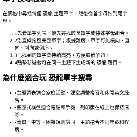
在網格中尋找每個 恐龍 主題單字，然後從首字母拖到尾字
母。
1
先看單字列表，優先尋找較長單字或特殊字母組合。
2
沿直線拖選完整單字；根據難度，單字可能橫向、直
向、斜向或倒序。
3
已找到的單字會持續高亮，方便繼續解題。
4
點擊新遊戲可在同一主題下生成新的 恐龍 題目。
為什麼適合玩 恐龍單字搜尋
•
主題詞表適合家庭活動、課堂詞彙複習和休閒英文練
習。
•
響應式棋盤適合電腦和手機，列印版在紙上也保持清
晰。
•
簡單、中等、困難規則讓同一主題適合不同年齡和程
度。