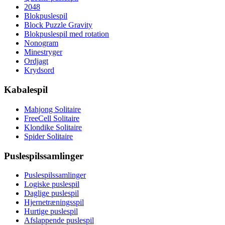
2048
Blokpuslespil
Block Puzzle Gravity
Blokpuslespil med rotation
Nonogram
Minestryger
Ordjagt
Krydsord
Kabalespil
Mahjong Solitaire
FreeCell Solitaire
Klondike Solitaire
Spider Solitaire
Puslespilssamlinger
Puslespilssamlinger
Logiske puslespil
Daglige puslespil
Hjernetræningsspil
Hurtige puslespil
Afslappende puslespil