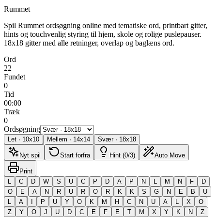
Rummet
Spil Rummet ordsøgning online med tematiske ord, printbart gitter,
hints og touchvenlig styring til hjem, skole og rolige puslepauser.
18x18 gitter med alle retninger, overlap og baglæns ord.
Ord
22
Fundet
0
Tid
00:00
Træk
0
Ordsøgning
Let
·
10
x
10
Mellem
·
14
x
14
Svær
·
18
x
18
Nyt spil
Start forfra
Hint (0/3)
Auto Move
Print
L
C
D
W
S
U
C
P
D
A
P
N
L
M
N
F
D
O
E
A
N
R
U
R
O
R
K
K
S
G
N
E
B
U
L
A
I
P
U
Y
O
K
M
H
C
N
U
A
L
X
O
Z
Y
O
J
U
D
C
E
F
E
T
M
X
Y
K
N
Z