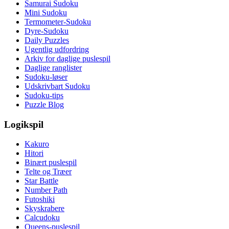
Samurai Sudoku
Mini Sudoku
Termometer-Sudoku
Dyre-Sudoku
Daily Puzzles
Ugentlig udfordring
Arkiv for daglige puslespil
Daglige ranglister
Sudoku-løser
Udskrivbart Sudoku
Sudoku-tips
Puzzle Blog
Logikspil
Kakuro
Hitori
Binært puslespil
Telte og Træer
Star Battle
Number Path
Futoshiki
Skyskrabere
Calcudoku
Queens-puslespil