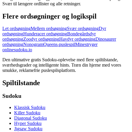
Svær til længere ordlister og alle retninger.
Flere ordsøgninger og logikspil
Let ordsøgning
Mellem ordsøgning
Svær ordsøgning
Dyr
ordsøgning
Hunderacer ordsøgning
Bondegårdsdyr
ordsøgning
Zoodyr ordsøgning
Havdyr ordsøgning
Dinosaurer
ordsøgning
Nonogram
Queens-puslespil
Minestryger
onlinesudoku.io
Den ultimative gratis Sudoku-oplevelse med flere spiltilstande,
sværhedsgrader og intelligente hints. Træn din hjerne med vores
smukke, reklamefrie puslespilsplatform.
Spiltilstande
Sudoku
Klassisk Sudoku
Killer Sudoku
Diagonal Sudoku
Hyper Sudoku
Jigsaw Sudoku