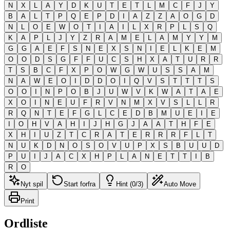
N
X
L
A
Y
D
K
U
T
E
T
L
M
C
F
J
Y
B
A
L
T
P
Q
E
P
D
I
A
Z
Z
A
O
G
D
N
L
O
E
W
O
T
I
A
I
L
X
R
P
L
S
Q
K
A
P
L
J
Y
Z
R
A
M
E
L
A
M
Y
Y
M
G
G
A
E
F
S
N
E
X
S
N
I
E
L
K
E
M
O
O
D
S
G
F
F
U
C
S
H
X
A
T
U
R
R
T
S
B
C
F
X
P
O
W
G
W
U
S
S
A
M
N
A
W
E
O
I
D
D
O
I
Q
V
S
T
T
T
S
O
O
I
N
P
O
B
J
U
W
V
K
W
A
T
A
E
X
O
I
N
E
U
F
R
V
N
M
X
V
S
L
L
R
R
Q
N
T
E
F
G
L
C
E
D
B
M
U
E
I
E
I
O
H
V
A
H
I
J
H
G
J
A
A
T
H
F
E
X
H
I
U
Z
T
C
R
A
T
E
R
R
R
F
L
T
N
U
K
D
N
O
S
O
V
U
P
X
S
B
U
U
D
P
U
I
J
A
C
X
H
P
L
A
N
E
T
T
I
B
R
O
Nyt spil
Start forfra
Hint (0/3)
Auto Move
Print
Ordliste