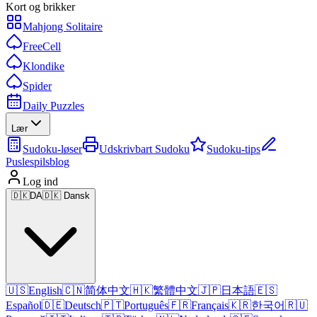
Kort og brikker
Mahjong Solitaire
FreeCell
Klondike
Spider
Daily Puzzles
Lær
Sudoku-løser
Udskrivbart Sudoku
Sudoku-tips
Puslespilsblog
Log ind
🇩🇰
DA
🇩🇰 Dansk
🇺🇸
English
🇨🇳
简体中文
🇭🇰
繁體中文
🇯🇵
日本語
🇪🇸
Español
🇩🇪
Deutsch
🇵🇹
Português
🇫🇷
Français
🇰🇷
한국어
🇷🇺