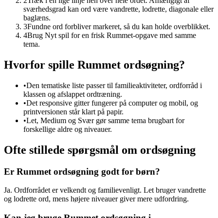
2
Træk i en lige linje hen over hele ordet. Afhængigt af
sværhedsgrad kan ord være vandrette, lodrette, diagonale eller
baglæns.
3
Fundne ord forbliver markeret, så du kan holde overblikket.
4
Brug Nyt spil for en frisk Rummet-opgave med samme
tema.
Hvorfor spille Rummet ordsøgning?
•
Den tematiske liste passer til familieaktiviteter, ordforråd i
klassen og afslappet ordtræning.
•
Det responsive gitter fungerer på computer og mobil, og
printversionen står klart på papir.
•
Let, Medium og Svær gør samme tema brugbart for
forskellige aldre og niveauer.
Ofte stillede spørgsmål om ordsøgning
Er Rummet ordsøgning godt for børn?
Ja. Ordforrådet er velkendt og familievenligt. Let bruger vandrette
og lodrette ord, mens højere niveauer giver mere udfordring.
Kan jeg bruge Rummet ordsøgning i