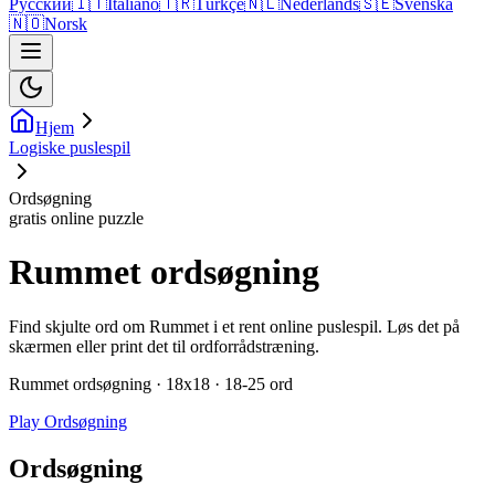
Русский
🇮🇹
Italiano
🇹🇷
Türkçe
🇳🇱
Nederlands
🇸🇪
Svenska
🇳🇴
Norsk
Hjem
Logiske puslespil
Ordsøgning
gratis online puzzle
Rummet ordsøgning
Find skjulte ord om Rummet i et rent online puslespil. Løs det på
skærmen eller print det til ordforrådstræning.
Rummet ordsøgning · 18x18 · 18-25 ord
Play Ordsøgning
Ordsøgning