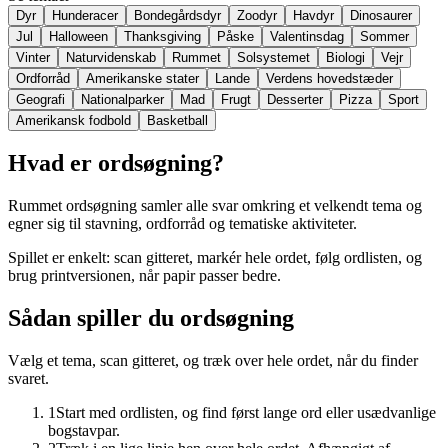
Dyr
Hunderacer
Bondegårdsdyr
Zoodyr
Havdyr
Dinosaurer
Jul
Halloween
Thanksgiving
Påske
Valentinsdag
Sommer
Vinter
Naturvidenskab
Rummet
Solsystemet
Biologi
Vejr
Ordforråd
Amerikanske stater
Lande
Verdens hovedstæder
Geografi
Nationalparker
Mad
Frugt
Desserter
Pizza
Sport
Amerikansk fodbold
Basketball
Hvad er ordsøgning?
Rummet ordsøgning samler alle svar omkring et velkendt tema og
egner sig til stavning, ordforråd og tematiske aktiviteter.
Spillet er enkelt: scan gitteret, markér hele ordet, følg ordlisten, og
brug printversionen, når papir passer bedre.
Sådan spiller du ordsøgning
Vælg et tema, scan gitteret, og træk over hele ordet, når du finder
svaret.
1
Start med ordlisten, og find først lange ord eller usædvanlige
bogstavpar.