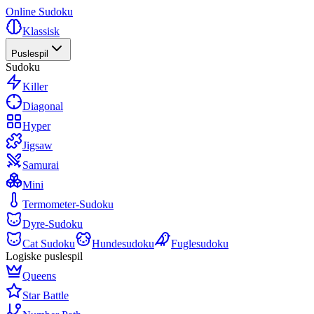
Online Sudoku
Klassisk
Puslespil
Sudoku
Killer
Diagonal
Hyper
Jigsaw
Samurai
Mini
Termometer-Sudoku
Dyre-Sudoku
Cat Sudoku
Hundesudoku
Fuglesudoku
Logiske puslespil
Queens
Star Battle