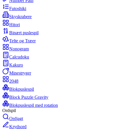
Number Path
Futoshiki
Skyskrabere
Hitori
Binært puslespil
Telte og Træer
Nonogram
Calcudoku
Kakuro
Minestryger
2048
Blokpuslespil
Block Puzzle Gravity
Blokpuslespil med rotation
Ordspil
Ordjagt
Krydsord