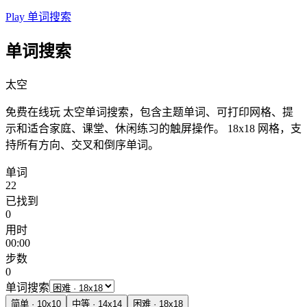
Play 单词搜索
单词搜索
太空
免费在线玩 太空单词搜索，包含主题单词、可打印网格、提
示和适合家庭、课堂、休闲练习的触屏操作。
18x18 网格，支
持所有方向、交叉和倒序单词。
单词
22
已找到
0
用时
00:00
步数
0
单词搜索
简单
·
10
x
10
中等
·
14
x
14
困难
·
18
x
18