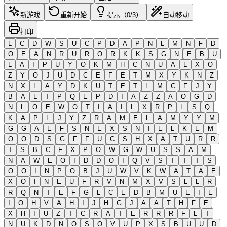
新游戏
重新开始
提示（0/3）
自动移动
打印
L
C
D
W
S
U
C
P
D
A
P
N
L
M
N
F
D
O
E
A
N
R
U
R
O
R
K
K
S
G
N
E
B
U
L
A
I
P
U
Y
O
K
M
H
C
N
U
A
L
X
O
Z
Y
O
J
U
D
C
E
F
E
T
M
X
Y
K
N
Z
N
X
L
A
Y
D
K
U
T
E
T
L
M
C
F
J
Y
B
A
L
T
P
Q
E
P
D
I
A
Z
Z
A
O
G
D
N
L
O
E
W
O
T
I
A
I
L
X
R
P
L
S
Q
K
A
P
L
J
Y
Z
R
A
M
E
L
A
M
Y
Y
M
G
G
A
E
F
S
N
E
X
S
N
I
E
L
K
E
M
O
O
D
S
G
F
F
U
C
S
H
X
A
T
U
R
R
T
S
B
C
F
X
P
O
W
G
W
U
S
S
A
M
N
A
W
E
O
I
D
D
O
I
Q
V
S
T
T
T
S
O
O
I
N
P
O
B
J
U
W
V
K
W
A
T
A
E
X
O
I
N
E
U
F
R
V
N
M
X
V
S
L
L
R
R
Q
N
T
E
F
G
L
C
E
D
B
M
U
E
I
E
I
O
H
V
A
H
I
J
H
G
J
A
A
T
H
F
E
X
H
I
U
Z
T
C
R
A
T
E
R
R
R
F
L
T
N
U
K
D
N
O
S
O
V
U
P
X
S
B
U
U
D