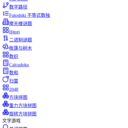
数字路径
Futoshiki 不等式数独
摩天楼谜题
Hitori
二进制谜题
帐篷与树木
数织
Calcudoku
数和
扫雷
2048
方块拼图
重力方块拼图
旋转方块拼图
文字游戏