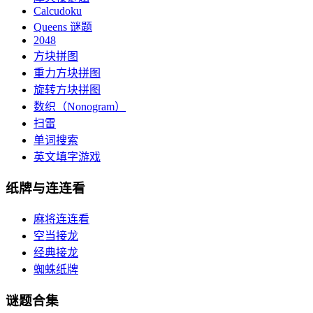
Calcudoku
Queens 谜题
2048
方块拼图
重力方块拼图
旋转方块拼图
数织（Nonogram）
扫雷
单词搜索
英文填字游戏
纸牌与连连看
麻将连连看
空当接龙
经典接龙
蜘蛛纸牌
谜题合集