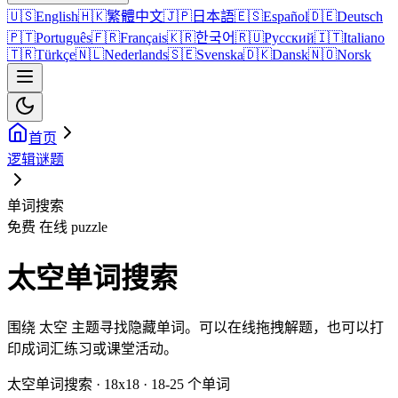
🇺🇸
English
🇭🇰
繁體中文
🇯🇵
日本語
🇪🇸
Español
🇩🇪
Deutsch
🇵🇹
Português
🇫🇷
Français
🇰🇷
한국어
🇷🇺
Русский
🇮🇹
Italiano
🇹🇷
Türkçe
🇳🇱
Nederlands
🇸🇪
Svenska
🇩🇰
Dansk
🇳🇴
Norsk
首页
逻辑谜题
单词搜索
免费 在线 puzzle
太空单词搜索
围绕 太空 主题寻找隐藏单词。可以在线拖拽解题，也可以打
印成词汇练习或课堂活动。
太空单词搜索 · 18x18 · 18-25 个单词