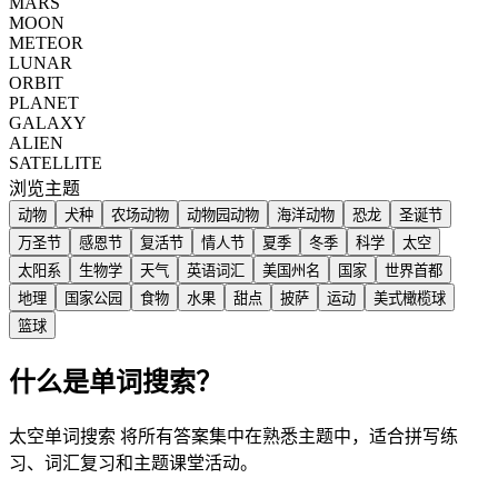
MARS
MOON
METEOR
LUNAR
ORBIT
PLANET
GALAXY
ALIEN
SATELLITE
浏览主题
动物
犬种
农场动物
动物园动物
海洋动物
恐龙
圣诞节
万圣节
感恩节
复活节
情人节
夏季
冬季
科学
太空
太阳系
生物学
天气
英语词汇
美国州名
国家
世界首都
地理
国家公园
食物
水果
甜点
披萨
运动
美式橄榄球
篮球
什么是单词搜索？
太空单词搜索 将所有答案集中在熟悉主题中，适合拼写练
习、词汇复习和主题课堂活动。