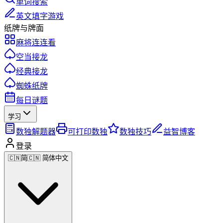
单词搜索
英文填字游戏
纸牌与牌面
麻将连连看
空当接龙
经典接龙
蜘蛛纸牌
每日谜题
学习
数独解题器
可打印数独
数独技巧
益智博客
登录
🇨🇳
简
🇨🇳 简体中文