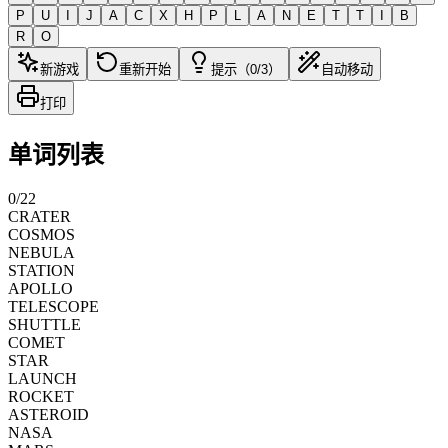
P
U
I
J
A
C
X
H
P
L
A
N
E
T
T
I
B
R
O
新游戏
重新开始
提示（0/3）
自动移动
打印
单词列表
0
/
22
CRATER
COSMOS
NEBULA
STATION
APOLLO
TELESCOPE
SHUTTLE
COMET
STAR
LAUNCH
ROCKET
ASTEROID
NASA