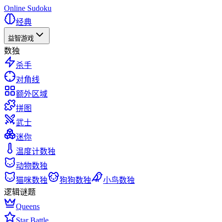
Online Sudoku
经典
益智游戏
数独
杀手
对角线
额外区域
拼图
武士
迷你
温度计数独
动物数独
猫咪数独
狗狗数独
小鸟数独
逻辑谜题
Queens
Star Battle