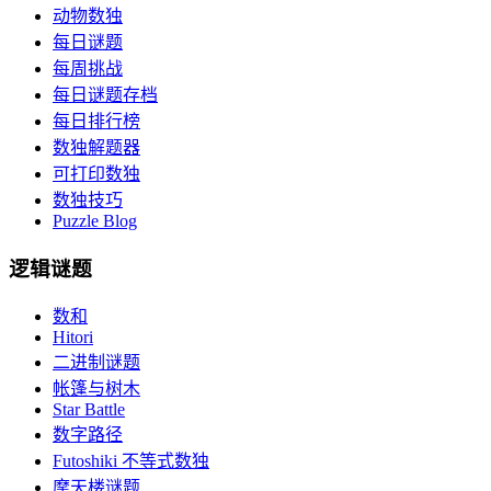
动物数独
每日谜题
每周挑战
每日谜题存档
每日排行榜
数独解题器
可打印数独
数独技巧
Puzzle Blog
逻辑谜题
数和
Hitori
二进制谜题
帐篷与树木
Star Battle
数字路径
Futoshiki 不等式数独
摩天楼谜题