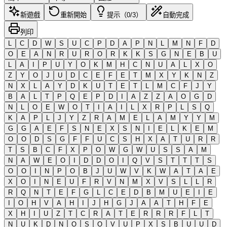
新遊戲
重新開始
提示（0/3）
自動完成
列印
L
C
D
W
S
U
C
P
D
A
P
N
L
M
N
F
D
O
E
A
N
R
U
R
O
R
K
K
S
G
N
E
B
U
L
A
I
P
U
Y
O
K
M
H
C
N
U
A
L
X
O
Z
Y
O
J
U
D
C
E
F
E
T
M
X
Y
K
N
Z
N
X
L
A
Y
D
K
U
T
E
T
L
M
C
F
J
Y
B
A
L
T
P
Q
E
P
D
I
A
Z
Z
A
O
G
D
N
L
O
E
W
O
T
I
A
I
L
X
R
P
L
S
Q
K
A
P
L
J
Y
Z
R
A
M
E
L
A
M
Y
Y
M
G
G
A
E
F
S
N
E
X
S
N
I
E
L
K
E
M
O
O
D
S
G
F
F
U
C
S
H
X
A
T
U
R
R
T
S
B
C
F
X
P
O
W
G
W
U
S
S
A
M
N
A
W
E
O
I
D
D
O
I
Q
V
S
T
T
T
S
O
O
I
N
P
O
B
J
U
W
V
K
W
A
T
A
E
X
O
I
N
E
U
F
R
V
N
M
X
V
S
L
L
R
R
Q
N
T
E
F
G
L
C
E
D
B
M
U
E
I
E
I
O
H
V
A
H
I
J
H
G
J
A
A
T
H
F
E
X
H
I
U
Z
T
C
R
A
T
E
R
R
R
F
L
T
N
U
K
D
N
O
S
O
V
U
P
X
S
B
U
U
D