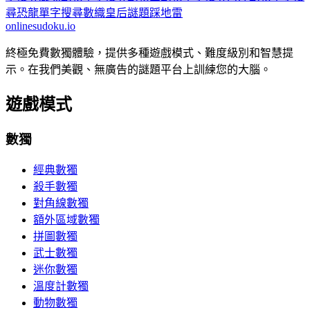
尋
恐龍單字搜尋
數織
皇后謎題
踩地雷
onlinesudoku.io
終極免費數獨體驗，提供多種遊戲模式、難度級別和智慧提
示。在我們美觀、無廣告的謎題平台上訓練您的大腦。
遊戲模式
數獨
經典數獨
殺手數獨
對角線數獨
額外區域數獨
拼圖數獨
武士數獨
迷你數獨
溫度計數獨
動物數獨