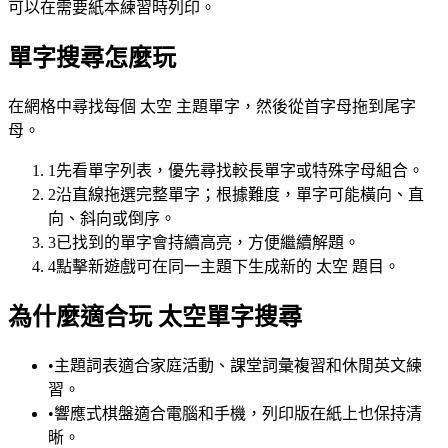
可以在需要紙本練習時列印。
單字搜尋怎麼玩
在網格中尋找每個 太空 主題單字，然後從首字母拖到尾字
母。
1
先看單字列表，優先尋找較長單字或特殊字母組合。
2
沿直線拖選完整單字；根據難度，單字可能橫向、直
向、斜向或倒序。
3
已找到的單字會持續高亮，方便繼續解題。
4
點擊新遊戲可在同一主題下生成新的 太空 題目。
為什麼適合玩 太空單字搜尋
•
主題詞表適合家庭活動、課堂詞彙複習和休閒英文練
習。
•
響應式棋盤適合電腦和手機，列印版在紙上也保持清
晰。