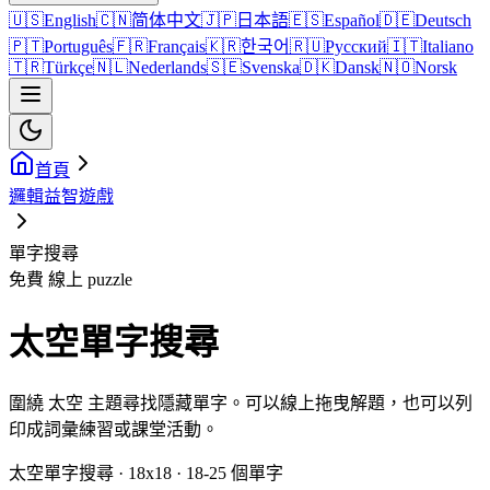
🇺🇸
English
🇨🇳
简体中文
🇯🇵
日本語
🇪🇸
Español
🇩🇪
Deutsch
🇵🇹
Português
🇫🇷
Français
🇰🇷
한국어
🇷🇺
Русский
🇮🇹
Italiano
🇹🇷
Türkçe
🇳🇱
Nederlands
🇸🇪
Svenska
🇩🇰
Dansk
🇳🇴
Norsk
首頁
邏輯益智遊戲
單字搜尋
免費 線上 puzzle
太空單字搜尋
圍繞 太空 主題尋找隱藏單字。可以線上拖曳解題，也可以列
印成詞彙練習或課堂活動。
太空單字搜尋 · 18x18 · 18-25 個單字