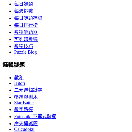
每日謎題
每週挑戰
每日謎題存檔
每日排行榜
數獨解題器
可列印數獨
數獨技巧
Puzzle Blog
邏輯謎題
數和
Hitori
二元邏輯謎題
帳篷與樹木
Star Battle
數字路徑
Futoshiki 不等式數獨
摩天樓謎題
Calcudoku