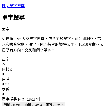
Play 單字搜尋
單字搜尋
太空
免費線上玩 太空單字搜尋，包含主題單字、可列印網格、提
示和適合家庭、課堂、休閒練習的觸控操作。
18x18 網格，支
援所有方向、交叉和倒序單字。
單字
22
已找到
0
用時
00:00
步數
0
單字搜尋
簡單
·
10
x
10
中等
·
14
x
14
困難
·
18
x
18