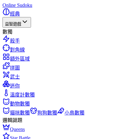
Online Sudoku
經典
益智遊戲
數獨
殺手
對角線
額外區域
拼圖
武士
迷你
溫度計數獨
動物數獨
貓咪數獨
狗狗數獨
小鳥數獨
邏輯謎題
Queens
Star Battle