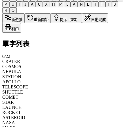
P
U
I
J
A
C
X
H
P
L
A
N
E
T
T
I
B
R
O
新遊戲
重新開始
提示（0/3）
自動完成
列印
單字列表
0
/
22
CRATER
COSMOS
NEBULA
STATION
APOLLO
TELESCOPE
SHUTTLE
COMET
STAR
LAUNCH
ROCKET
ASTEROID
NASA