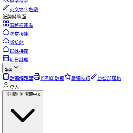
單字搜尋
英文填字遊戲
紙牌與牌面
麻將連連看
空當接龍
新接龍
蜘蛛接龍
每日謎題
學習
數獨解題器
可列印數獨
數獨技巧
益智部落格
登入
🇭🇰
繁
🇭🇰 繁體中文