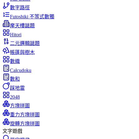
數字路徑
Futoshiki 不等式數獨
摩天樓謎題
Hitori
二元邏輯謎題
帳篷與樹木
數織
Calcudoku
數和
踩地雷
2048
方塊拼圖
重力方塊拼圖
旋轉方塊拼圖
文字遊戲