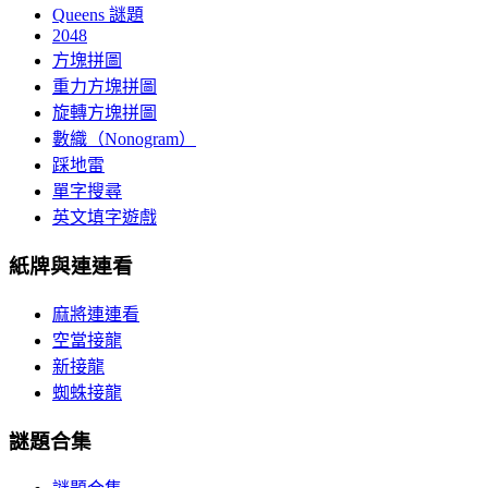
Queens 謎題
2048
方塊拼圖
重力方塊拼圖
旋轉方塊拼圖
數織（Nonogram）
踩地雷
單字搜尋
英文填字遊戲
紙牌與連連看
麻將連連看
空當接龍
新接龍
蜘蛛接龍
謎題合集