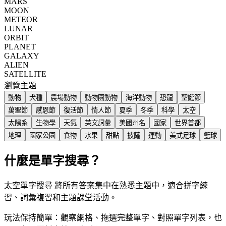
MARS
MOON
METEOR
LUNAR
ORBIT
PLANET
GALAXY
ALIEN
SATELLITE
瀏覽主題
動物
犬種
農場動物
動物園動物
海洋動物
恐龍
聖誕節
萬聖節
感恩節
復活節
情人節
夏季
冬季
科學
太空
太陽系
生物學
天氣
英文詞彙
美國州名
國家
世界首都
地理
國家公園
食物
水果
甜點
披薩
運動
美式足球
籃球
什麼是單字搜尋？
太空單字搜尋 將所有答案集中在熟悉主題中，適合拼字練
習、詞彙複習和主題課堂活動。
玩法保持簡單：觀察網格、拖選完整單字、對照單字列表，也