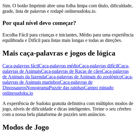
Sim. O botão Imprimir abre uma folha limpa com título, dificuldade,
grade, lista de palavras e rodapé onlinesudoku.io.
Por qual nível devo começar?
Escolha Fácil para crianças e iniciantes, Médio para uma experiência
equilibrada e Difícil para listas mais longas e todas as direções.
Mais caça-palavras e jogos de lógica
Caça-palavras fácil
Caça-palavras médio
Caça-palavras difícil
Caça-
palavras de Animais
Caça-palavras de Raças de cães
Caça-palavras
de Animais da fazenda
Caça-palavras de Animais do zoológico
Caça-
palavras de Animais marinhos
Caça-palavras de
Dinossauros
Nonograma
Puzzle das rainhas
Campo minado
onlinesudoku.io
A experiência de Sudoku gratuita definitiva com múltiplos modos de
jogo, níveis de dificuldade e dicas inteligentes. Treine o seu cérebro
com a nossa bela plataforma de puzzles sem anúncios.
Modos de Jogo