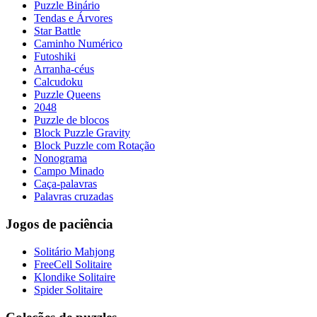
Puzzle Binário
Tendas e Árvores
Star Battle
Caminho Numérico
Futoshiki
Arranha-céus
Calcudoku
Puzzle Queens
2048
Puzzle de blocos
Block Puzzle Gravity
Block Puzzle com Rotação
Nonograma
Campo Minado
Caça-palavras
Palavras cruzadas
Jogos de paciência
Solitário Mahjong
FreeCell Solitaire
Klondike Solitaire
Spider Solitaire