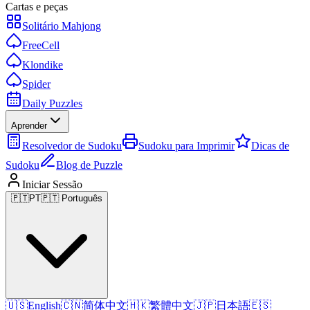
Cartas e peças
Solitário Mahjong
FreeCell
Klondike
Spider
Daily Puzzles
Aprender
Resolvedor de Sudoku
Sudoku para Imprimir
Dicas de
Sudoku
Blog de Puzzle
Iniciar Sessão
🇵🇹
PT
🇵🇹 Português
🇺🇸
English
🇨🇳
简体中文
🇭🇰
繁體中文
🇯🇵
日本語
🇪🇸