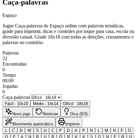
Caça-palavras
Espaço
Jogue Caça-palavras de Espaço online com palavras temáticas,
grade para imprimir, dicas e controles por toque para casa, escola ou
diversão casual.
Grade 18x18 com todas as direções, cruzamentos e
palavras ao contrário.
Palavras
22
Encontradas
0
Tempo
00:00
Jogadas
0
Caça-palavras
Fácil
·
10
x
10
Médio
·
14
x
14
Difícil
·
18
x
18
Novo jogo
Reiniciar
Dica (0/3)
Movimento automático
Imprimir
L
C
D
W
S
U
C
P
D
A
P
N
L
M
N
F
D
O
E
A
N
R
U
R
O
R
K
K
S
G
N
E
B
U