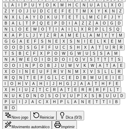
L
A
I
P
U
Y
O
K
M
H
C
N
U
A
L
X
O
Z
Y
O
J
U
D
C
E
F
E
T
M
X
Y
K
N
Z
N
X
L
A
Y
D
K
U
T
E
T
L
M
C
F
J
Y
B
A
L
T
P
Q
E
P
D
I
A
Z
Z
A
O
G
D
N
L
O
E
W
O
T
I
A
I
L
X
R
P
L
S
Q
K
A
P
L
J
Y
Z
R
A
M
E
L
A
M
Y
Y
M
G
G
A
E
F
S
N
E
X
S
N
I
E
L
K
E
M
O
O
D
S
G
F
F
U
C
S
H
X
A
T
U
R
R
T
S
B
C
F
X
P
O
W
G
W
U
S
S
A
M
N
A
W
E
O
I
D
D
O
I
Q
V
S
T
T
T
S
O
O
I
N
P
O
B
J
U
W
V
K
W
A
T
A
E
X
O
I
N
E
U
F
R
V
N
M
X
V
S
L
L
R
R
Q
N
T
E
F
G
L
C
E
D
B
M
U
E
I
E
I
O
H
V
A
H
I
J
H
G
J
A
A
T
H
F
E
X
H
I
U
Z
T
C
R
A
T
E
R
R
R
F
L
T
N
U
K
D
N
O
S
O
V
U
P
X
S
B
U
U
D
P
U
I
J
A
C
X
H
P
L
A
N
E
T
T
I
B
R
O
Novo jogo
Reiniciar
Dica (0/3)
Movimento automático
Imprimir