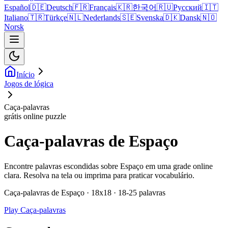
Español
🇩🇪
Deutsch
🇫🇷
Français
🇰🇷
한국어
🇷🇺
Русский
🇮🇹
Italiano
🇹🇷
Türkçe
🇳🇱
Nederlands
🇸🇪
Svenska
🇩🇰
Dansk
🇳🇴
Norsk
Início
Jogos de lógica
Caça-palavras
grátis online puzzle
Caça-palavras de Espaço
Encontre palavras escondidas sobre Espaço em uma grade online
clara. Resolva na tela ou imprima para praticar vocabulário.
Caça-palavras de Espaço · 18x18 · 18-25 palavras
Play Caça-palavras