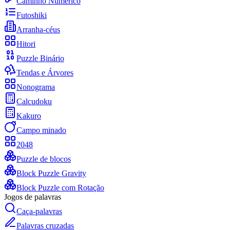
Caminho Numérico
Futoshiki
Arranha-céus
Hitori
Puzzle Binário
Tendas e Árvores
Nonograma
Calcudoku
Kakuro
Campo minado
2048
Puzzle de blocos
Block Puzzle Gravity
Block Puzzle com Rotação
Jogos de palavras
Caça-palavras
Palavras cruzadas