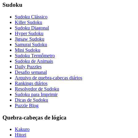
Sudoku
Sudoku Clássico
Killer Sudoku
Sudoku Diagonal
Hyper Sudoku
Jigsaw Sudoku
Samurai Sudoku
Mini Sudoku
Sudoku Termômetro
Sudoku de Animais
Daily Puzzles
Desafio semanal
Arquivo de quebra-cabeças diários
Rankings diários
Resolvedor de Sudoku
Sudoku para Imprimir
Dicas de Sudoku
Puzzle Blog
Quebra-cabeças de lógica
Kakuro
Hitori