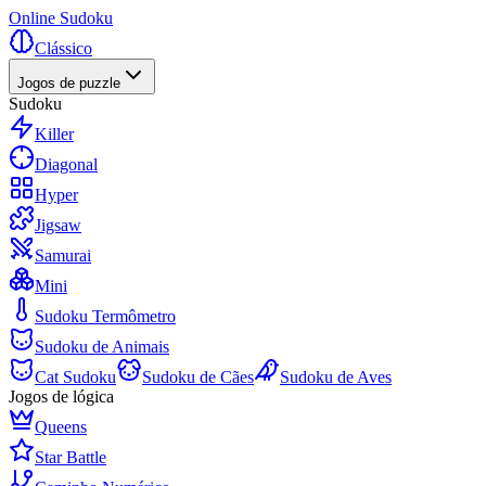
Online Sudoku
Clássico
Jogos de puzzle
Sudoku
Killer
Diagonal
Hyper
Jigsaw
Samurai
Mini
Sudoku Termômetro
Sudoku de Animais
Cat Sudoku
Sudoku de Cães
Sudoku de Aves
Jogos de lógica
Queens
Star Battle