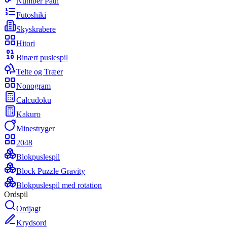
Number Path
Futoshiki
Skyskrabere
Hitori
Binært puslespil
Telte og Træer
Nonogram
Calcudoku
Kakuro
Minestryger
2048
Blokpuslespil
Block Puzzle Gravity
Blokpuslespil med rotation
Ordspil
Ordjagt
Krydsord