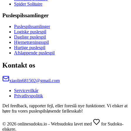
Spider Solitaire
Puslespilssamlinger
Puslespilssamlinger
Logiske puslespil
Daglige puslespil
Hjernetræningsspil
Hurtige puslespil
Afslappende puslespil
Kontakt os
xiaolin681502@gmail.com
Servicevilkår
Privatlivspolitik
Del feedback, rapporter fejl, eller foreslå nye funktioner. Vi elsker at
høre fra vores puslespilsløsende fællesskab!
© 2026 onlinesudoku.io - Websudoku lavet med
for Sudoku-
elskere.