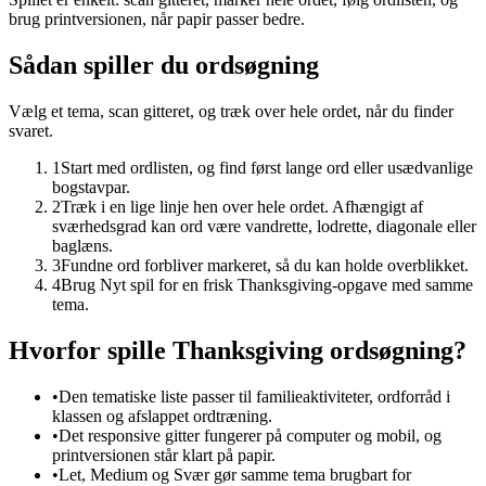
brug printversionen, når papir passer bedre.
Sådan spiller du ordsøgning
Vælg et tema, scan gitteret, og træk over hele ordet, når du finder
svaret.
1
Start med ordlisten, og find først lange ord eller usædvanlige
bogstavpar.
2
Træk i en lige linje hen over hele ordet. Afhængigt af
sværhedsgrad kan ord være vandrette, lodrette, diagonale eller
baglæns.
3
Fundne ord forbliver markeret, så du kan holde overblikket.
4
Brug Nyt spil for en frisk Thanksgiving-opgave med samme
tema.
Hvorfor spille Thanksgiving ordsøgning?
•
Den tematiske liste passer til familieaktiviteter, ordforråd i
klassen og afslappet ordtræning.
•
Det responsive gitter fungerer på computer og mobil, og
printversionen står klart på papir.
•
Let, Medium og Svær gør samme tema brugbart for