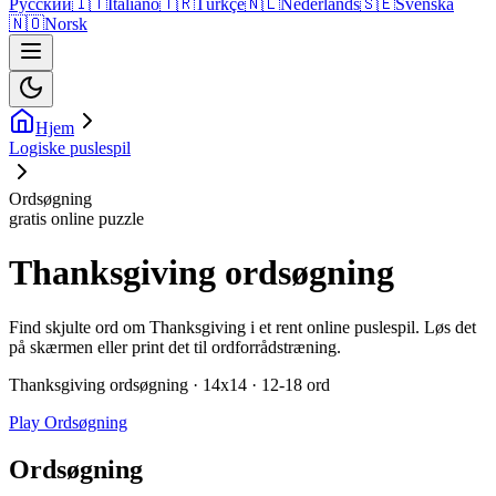
Русский
🇮🇹
Italiano
🇹🇷
Türkçe
🇳🇱
Nederlands
🇸🇪
Svenska
🇳🇴
Norsk
Hjem
Logiske puslespil
Ordsøgning
gratis online puzzle
Thanksgiving ordsøgning
Find skjulte ord om Thanksgiving i et rent online puslespil. Løs det
på skærmen eller print det til ordforrådstræning.
Thanksgiving ordsøgning · 14x14 · 12-18 ord
Play Ordsøgning
Ordsøgning