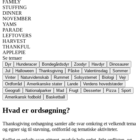
FAMILY
STUFFING
DINNER
NOVEMBER
YAMS
PARADE
LEFTOVERS
HARVEST
THANKFUL
APPLEPIE
Se temaer
Dyr
Hunderacer
Bondegårdsdyr
Zoodyr
Havdyr
Dinosaurer
Jul
Halloween
Thanksgiving
Påske
Valentinsdag
Sommer
Vinter
Naturvidenskab
Rummet
Solsystemet
Biologi
Vejr
Ordforråd
Amerikanske stater
Lande
Verdens hovedstæder
Geografi
Nationalparker
Mad
Frugt
Desserter
Pizza
Sport
Amerikansk fodbold
Basketball
Hvad er ordsøgning?
Thanksgiving ordsøgning samler alle svar omkring et velkendt tema
og egner sig til stavning, ordforråd og tematiske aktiviteter.
Spillet er enkelt: scan gitteret, markér hele ordet, følg ordlisten, og