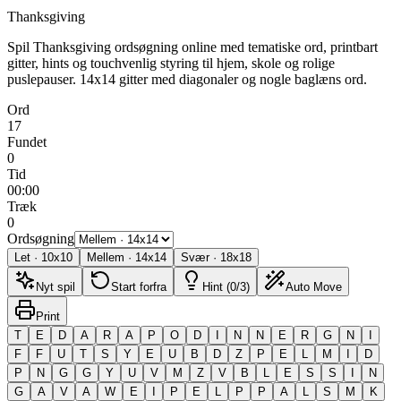
Thanksgiving
Spil Thanksgiving ordsøgning online med tematiske ord, printbart
gitter, hints og touchvenlig styring til hjem, skole og rolige
puslepauser.
14x14 gitter med diagonaler og nogle baglæns ord.
Ord
17
Fundet
0
Tid
00:00
Træk
0
Ordsøgning
Let
·
10
x
10
Mellem
·
14
x
14
Svær
·
18
x
18
Nyt spil
Start forfra
Hint (0/3)
Auto Move
Print
T
E
D
A
R
A
P
O
D
I
N
N
E
R
G
N
I
F
F
U
T
S
Y
E
U
B
D
Z
P
E
L
M
I
D
P
N
G
G
Y
U
V
M
Z
V
B
L
E
S
S
I
N
G
A
V
A
W
E
I
P
E
L
P
P
A
L
S
M
K