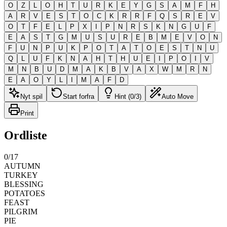
O
Z
L
O
H
T
U
R
K
E
Y
G
S
A
M
F
H
A
R
V
E
S
T
O
C
K
R
R
F
Q
S
R
E
V
O
T
F
E
L
P
X
I
P
N
R
S
K
N
G
U
F
E
A
S
T
G
M
U
S
U
R
E
B
M
E
V
O
N
F
U
N
P
U
K
P
O
T
A
T
O
E
S
T
N
U
Q
L
U
F
K
N
A
H
T
H
U
E
I
P
O
I
V
M
N
B
U
D
M
A
K
B
V
A
X
W
M
R
N
E
A
O
Y
L
I
M
A
F
D
Nyt spil
Start forfra
Hint (0/3)
Auto Move
Print
Ordliste
0
/
17
AUTUMN
TURKEY
BLESSING
POTATOES
FEAST
PILGRIM
PIE