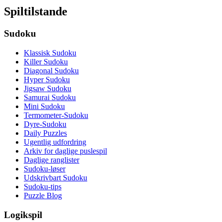
Spiltilstande
Sudoku
Klassisk Sudoku
Killer Sudoku
Diagonal Sudoku
Hyper Sudoku
Jigsaw Sudoku
Samurai Sudoku
Mini Sudoku
Termometer-Sudoku
Dyre-Sudoku
Daily Puzzles
Ugentlig udfordring
Arkiv for daglige puslespil
Daglige ranglister
Sudoku-løser
Udskrivbart Sudoku
Sudoku-tips
Puzzle Blog
Logikspil