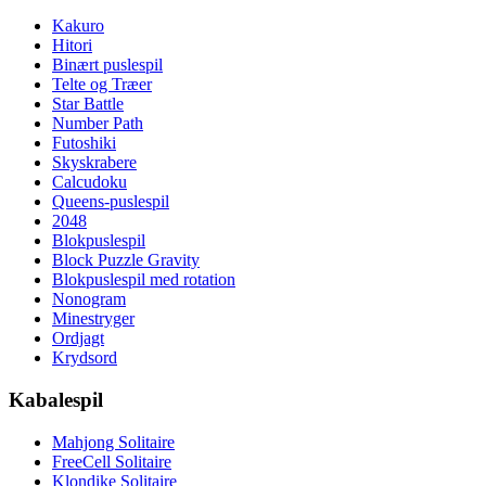
Kakuro
Hitori
Binært puslespil
Telte og Træer
Star Battle
Number Path
Futoshiki
Skyskrabere
Calcudoku
Queens-puslespil
2048
Blokpuslespil
Block Puzzle Gravity
Blokpuslespil med rotation
Nonogram
Minestryger
Ordjagt
Krydsord
Kabalespil
Mahjong Solitaire
FreeCell Solitaire
Klondike Solitaire