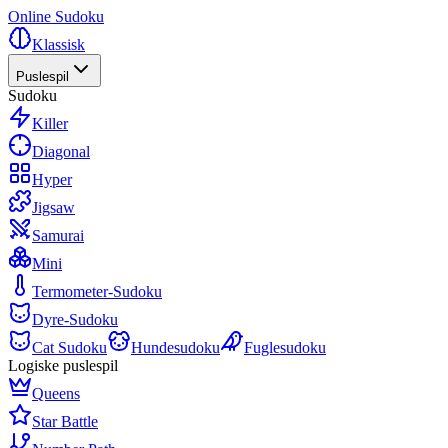
Online Sudoku
Klassisk
Puslespil
Sudoku
Killer
Diagonal
Hyper
Jigsaw
Samurai
Mini
Termometer-Sudoku
Dyre-Sudoku
Cat Sudoku
Hundesudoku
Fuglesudoku
Logiske puslespil
Queens
Star Battle