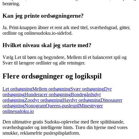
berøring.
Kan jeg printe ordsøgningerne?
Ja. Print-knappen åbner et rent ark med titel, sværhedsgrad, gitter,
ordliste og onlinesudoku.io-sidefod.
Hvilket niveau skal jeg starte med?
Vælg Let til børn og begyndere, Mellem til et balanceret spil og
Svær til længere ordlister og alle retninger.
Flere ordsøgninger og logikspil
Let ordsøgning
Mellem ordsøgning
Svær ordsøgning
Dyr
ordsøgning
Hunderacer ordsøgning
Bondegårdsdyr
ordsøgning
Zoodyr ordsøgning
Havdyr ordsøgning
Dinosaurer
ordsøgning
Nonogram
Queens-puslespil
Minestryger
onlinesudoku.io
Den ultimative gratis Sudoku-oplevelse med flere spiltilstande,
sværhedsgrader og intelligente hints. Træn din hjerne med vores
smukke, reklamefrie puslespilsplatform.