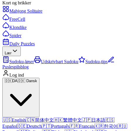
Kort og brikker
Mahjong Solitaire
FreeCell
Klondike
Spider
Daily Puzzles
Lær
Sudoku-løser
Udskrivbart Sudoku
Sudoku-tips
Puslespilsblog
Log ind
🇩🇰
DA
🇩🇰 Dansk
🇺🇸
English
🇨🇳
简体中文
🇭🇰
繁體中文
🇯🇵
日本語
🇪🇸
Español
🇩🇪
Deutsch
🇵🇹
Português
🇫🇷
Français
🇰🇷
한국어
🇷🇺