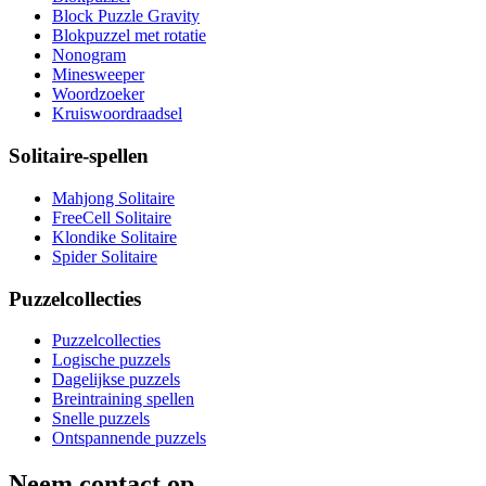
Block Puzzle Gravity
Blokpuzzel met rotatie
Nonogram
Minesweeper
Woordzoeker
Kruiswoordraadsel
Solitaire-spellen
Mahjong Solitaire
FreeCell Solitaire
Klondike Solitaire
Spider Solitaire
Puzzelcollecties
Puzzelcollecties
Logische puzzels
Dagelijkse puzzels
Breintraining spellen
Snelle puzzels
Ontspannende puzzels
Neem contact op