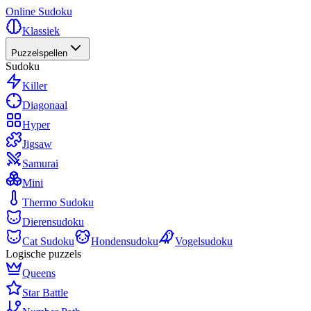
Online Sudoku
Klassiek
Puzzelspellen
Sudoku
Killer
Diagonaal
Hyper
Jigsaw
Samurai
Mini
Thermo Sudoku
Dierensudoku
Cat Sudoku
Hondensudoku
Vogelsudoku
Logische puzzels
Queens
Star Battle