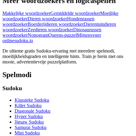
Meer woordzoekers en logicaspellen
Makkelijke woordzoeker
Gemiddelde woordzoeker
Moeilijke
woordzoeker
Dieren woordzoeker
Hondenrassen
woordzoeker
Boerderijdieren woordzoeker
Dierentuindieren
woordzoeker
Zeedieren woordzoeker
Dinosaurussen
woordzoeker
Nonogram
Queens-puzzel
Mijnenveger
onlinesudoku.io
De ultieme gratis Sudoku-ervaring met meerdere spelmodi,
moeilijkheidsgraden en intelligente hints. Train je brein met ons
mooie, advertentievrije puzzelplatform.
Spelmodi
Sudoku
Klassieke Sudoku
Killer Sudoku
Diagonale Sudoku
Hyper Sudoku
Jigsaw Sudoku
Samurai Sudoku
Mini Sudoku