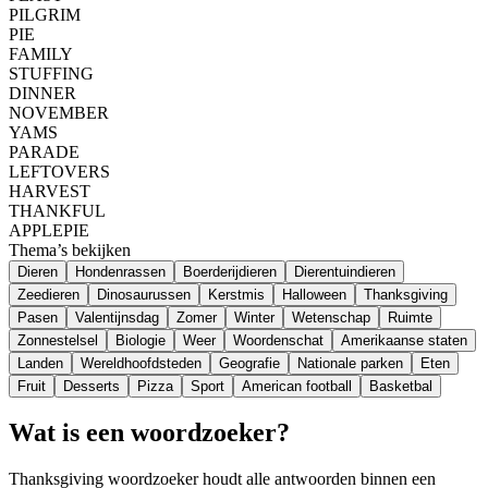
PILGRIM
PIE
FAMILY
STUFFING
DINNER
NOVEMBER
YAMS
PARADE
LEFTOVERS
HARVEST
THANKFUL
APPLEPIE
Thema’s bekijken
Dieren
Hondenrassen
Boerderijdieren
Dierentuindieren
Zeedieren
Dinosaurussen
Kerstmis
Halloween
Thanksgiving
Pasen
Valentijnsdag
Zomer
Winter
Wetenschap
Ruimte
Zonnestelsel
Biologie
Weer
Woordenschat
Amerikaanse staten
Landen
Wereldhoofdsteden
Geografie
Nationale parken
Eten
Fruit
Desserts
Pizza
Sport
American football
Basketbal
Wat is een woordzoeker?
Thanksgiving woordzoeker houdt alle antwoorden binnen een