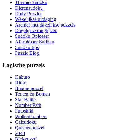
Thermo Sudoku
Dierensudoku
Daily Puzzles
Wekelijkse uitdaging
Archief met dagelijkse puzzels
Dagelijkse ranglijsten
Sudoku Oplosser
Afdrukbare Sudoku
Sudoku-tips
Puzzle Blog
Logische puzzels
Kakuro
Hitori
Binaire puzzel
Tenten en Bomen
Star Battle
Number Path
Futoshiki
Wolkenkrabbers
Calcudoku
Queens-puzzel
2048
Blokpuzzel