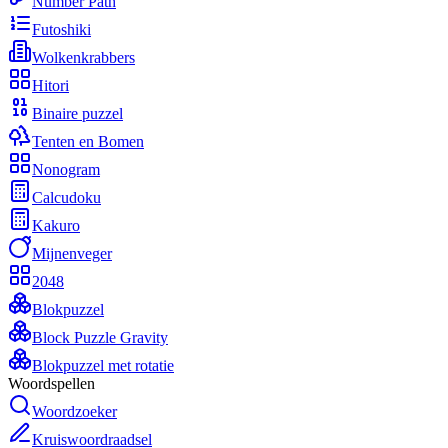
Number Path
Futoshiki
Wolkenkrabbers
Hitori
Binaire puzzel
Tenten en Bomen
Nonogram
Calcudoku
Kakuro
Mijnenveger
2048
Blokpuzzel
Block Puzzle Gravity
Blokpuzzel met rotatie
Woordspellen
Woordzoeker
Kruiswoordraadsel