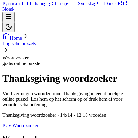
Русский
🇮🇹
Italiano
🇹🇷
Türkçe
🇸🇪
Svenska
🇩🇰
Dansk
🇳🇴
Norsk
Home
Logische puzzels
Woordzoeker
gratis online puzzle
Thanksgiving woordzoeker
Vind verborgen woorden rond Thanksgiving in een duidelijke
online puzzel. Los hem op het scherm op of druk hem af voor
woordenschatoefening.
Thanksgiving woordzoeker · 14x14 · 12-18 woorden
Play Woordzoeker