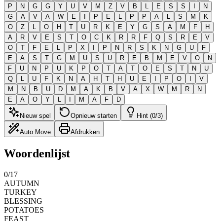
P
N
G
G
Y
U
V
M
Z
V
B
L
E
S
S
I
N
G
A
V
A
W
E
I
P
E
L
P
P
A
L
S
M
K
O
Z
L
O
H
T
U
R
K
E
Y
G
S
A
M
F
H
A
R
V
E
S
T
O
C
K
R
R
F
Q
S
R
E
V
O
T
F
E
L
P
X
I
P
N
R
S
K
N
G
U
F
E
A
S
T
G
M
U
S
U
R
E
B
M
E
V
O
N
F
U
N
P
U
K
P
O
T
A
T
O
E
S
T
N
U
Q
L
U
F
K
N
A
H
T
H
U
E
I
P
O
I
V
M
N
B
U
D
M
A
K
B
V
A
X
W
M
R
N
E
A
O
Y
L
I
M
A
F
D
Nieuw spel
Opnieuw starten
Hint (0/3)
Auto Move
Afdrukken
Woordenlijst
0
/
17
AUTUMN
TURKEY
BLESSING
POTATOES
FEAST