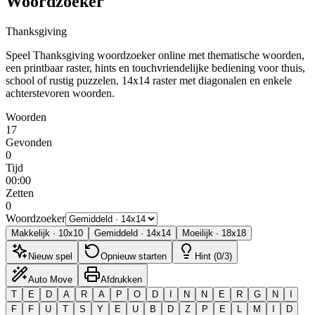
Woordzoeker
Thanksgiving
Speel Thanksgiving woordzoeker online met thematische woorden,
een printbaar raster, hints en touchvriendelijke bediening voor thuis,
school of rustig puzzelen.
14x14 raster met diagonalen en enkele
achterstevoren woorden.
Woorden
17
Gevonden
0
Tijd
00:00
Zetten
0
Woordzoeker
Makkelijk
·
10
x
10
Gemiddeld
·
14
x
14
Moeilijk
·
18
x
18
Nieuw spel
Opnieuw starten
Hint (0/3)
Auto Move
Afdrukken
T
E
D
A
R
A
P
O
D
I
N
N
E
R
G
N
I
F
F
U
T
S
Y
E
U
B
D
Z
P
E
L
M
I
D