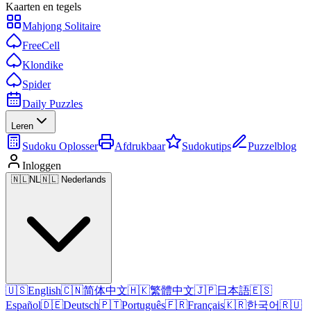
Kaarten en tegels
Mahjong Solitaire
FreeCell
Klondike
Spider
Daily Puzzles
Leren
Sudoku Oplosser
Afdrukbaar
Sudokutips
Puzzelblog
Inloggen
🇳🇱
NL
🇳🇱 Nederlands
🇺🇸
English
🇨🇳
简体中文
🇭🇰
繁體中文
🇯🇵
日本語
🇪🇸
Español
🇩🇪
Deutsch
🇵🇹
Português
🇫🇷
Français
🇰🇷
한국어
🇷🇺