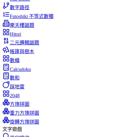
數字路徑
Futoshiki 不等式數獨
摩天樓謎題
Hitori
二元邏輯謎題
帳篷與樹木
數織
Calcudoku
數和
踩地雷
2048
方塊拼圖
重力方塊拼圖
旋轉方塊拼圖
文字遊戲