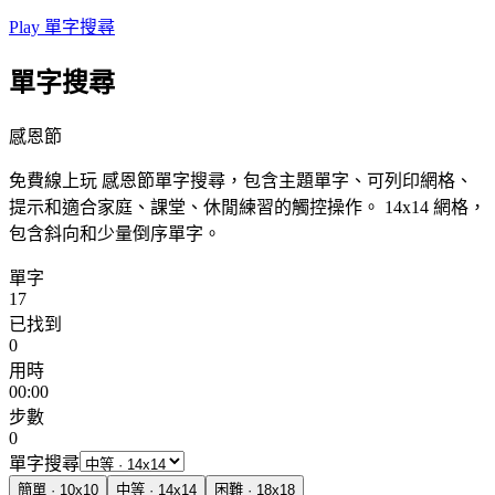
Play 單字搜尋
單字搜尋
感恩節
免費線上玩 感恩節單字搜尋，包含主題單字、可列印網格、
提示和適合家庭、課堂、休閒練習的觸控操作。
14x14 網格，
包含斜向和少量倒序單字。
單字
17
已找到
0
用時
00:00
步數
0
單字搜尋
簡單
·
10
x
10
中等
·
14
x
14
困難
·
18
x
18