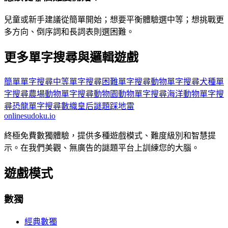
兒童或新手建議從簡單開始；想要平衡體驗選中等；想挑戰更
多方向、倒序詞和長詞表則選困難。
更多單字搜尋與邏輯遊戲
簡單單字搜尋
中等單字搜尋
困難單字搜尋
動物單字搜尋
犬種單
字搜尋
農場動物單字搜尋
動物園動物單字搜尋
海洋動物單字搜
尋
恐龍單字搜尋
數織
皇后謎題
踩地雷
onlinesudoku.io
終極免費數獨體驗，提供多種遊戲模式、難度級別和智慧提
示。在我們美觀、無廣告的謎題平台上訓練您的大腦。
遊戲模式
數獨
經典數獨