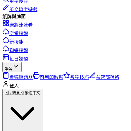
單字搜尋
英文填字遊戲
紙牌與牌面
麻將連連看
空當接龍
新接龍
蜘蛛接龍
每日謎題
學習
數獨解題器
可列印數獨
數獨技巧
益智部落格
登入
🇭🇰
繁
🇭🇰 繁體中文