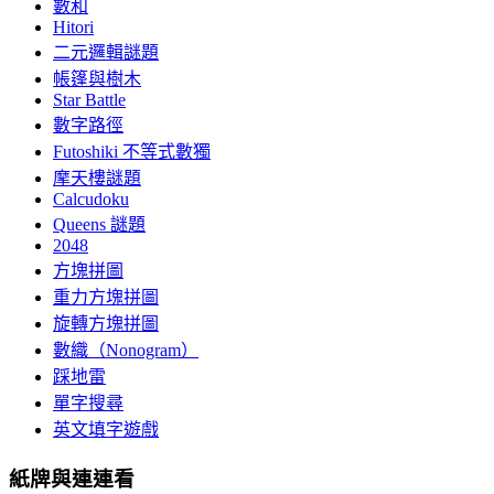
數和
Hitori
二元邏輯謎題
帳篷與樹木
Star Battle
數字路徑
Futoshiki 不等式數獨
摩天樓謎題
Calcudoku
Queens 謎題
2048
方塊拼圖
重力方塊拼圖
旋轉方塊拼圖
數織（Nonogram）
踩地雷
單字搜尋
英文填字遊戲
紙牌與連連看