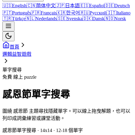
🇺🇸
English
🇨🇳
简体中文
🇯🇵
日本語
🇪🇸
Español
🇩🇪
Deutsch
🇵🇹
Português
🇫🇷
Français
🇰🇷
한국어
🇷🇺
Русский
🇮🇹
Italiano
🇹🇷
Türkçe
🇳🇱
Nederlands
🇸🇪
Svenska
🇩🇰
Dansk
🇳🇴
Norsk
首頁
邏輯益智遊戲
單字搜尋
免費 線上 puzzle
感恩節單字搜尋
圍繞 感恩節 主題尋找隱藏單字。可以線上拖曳解題，也可以
列印成詞彙練習或課堂活動。
感恩節單字搜尋 · 14x14 · 12-18 個單字