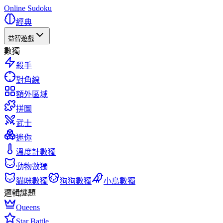
Online Sudoku
經典
益智遊戲
數獨
殺手
對角線
額外區域
拼圖
武士
迷你
溫度計數獨
動物數獨
貓咪數獨
狗狗數獨
小鳥數獨
邏輯謎題
Queens
Star Battle