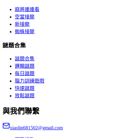
麻將連連看
空當接龍
新接龍
蜘蛛接龍
謎題合集
謎題合集
邏輯謎題
每日謎題
腦力訓練遊戲
快速謎題
放鬆謎題
與我們聯繫
xiaolin681502@gmail.com