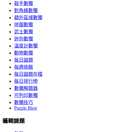
殺手數獨
對角線數獨
額外區域數獨
拼圖數獨
武士數獨
迷你數獨
溫度計數獨
動物數獨
每日謎題
每週挑戰
每日謎題存檔
每日排行榜
數獨解題器
可列印數獨
數獨技巧
Puzzle Blog
邏輯謎題