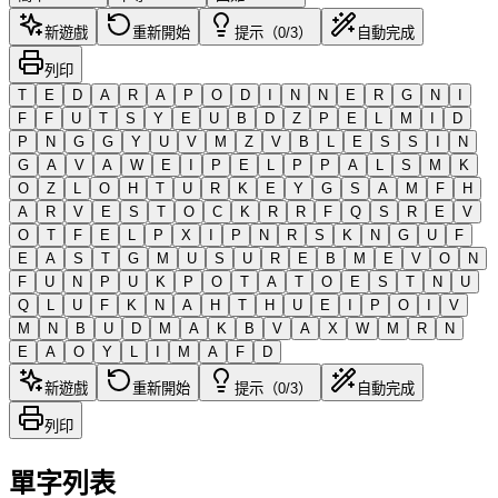
新遊戲
重新開始
提示（0/3）
自動完成
列印
T
E
D
A
R
A
P
O
D
I
N
N
E
R
G
N
I
F
F
U
T
S
Y
E
U
B
D
Z
P
E
L
M
I
D
P
N
G
G
Y
U
V
M
Z
V
B
L
E
S
S
I
N
G
A
V
A
W
E
I
P
E
L
P
P
A
L
S
M
K
O
Z
L
O
H
T
U
R
K
E
Y
G
S
A
M
F
H
A
R
V
E
S
T
O
C
K
R
R
F
Q
S
R
E
V
O
T
F
E
L
P
X
I
P
N
R
S
K
N
G
U
F
E
A
S
T
G
M
U
S
U
R
E
B
M
E
V
O
N
F
U
N
P
U
K
P
O
T
A
T
O
E
S
T
N
U
Q
L
U
F
K
N
A
H
T
H
U
E
I
P
O
I
V
M
N
B
U
D
M
A
K
B
V
A
X
W
M
R
N
E
A
O
Y
L
I
M
A
F
D
新遊戲
重新開始
提示（0/3）
自動完成
列印
單字列表