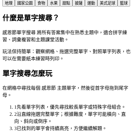
地理
國家公園
食物
水果
甜點
披薩
運動
美式足球
籃球
什麼是單字搜尋？
感恩節單字搜尋 將所有答案集中在熟悉主題中，適合拼字練
習、詞彙複習和主題課堂活動。
玩法保持簡單：觀察網格、拖選完整單字、對照單字列表，也
可以在需要紙本練習時列印。
單字搜尋怎麼玩
在網格中尋找每個 感恩節 主題單字，然後從首字母拖到尾字
母。
1
先看單字列表，優先尋找較長單字或特殊字母組合。
2
沿直線拖選完整單字；根據難度，單字可能橫向、直
向、斜向或倒序。
3
已找到的單字會持續高亮，方便繼續解題。