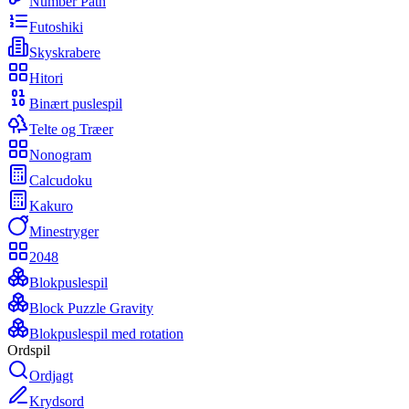
Number Path
Futoshiki
Skyskrabere
Hitori
Binært puslespil
Telte og Træer
Nonogram
Calcudoku
Kakuro
Minestryger
2048
Blokpuslespil
Block Puzzle Gravity
Blokpuslespil med rotation
Ordspil
Ordjagt
Krydsord