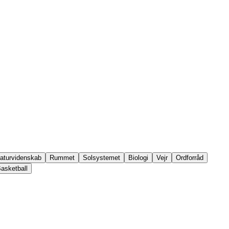
aturvidenskab
Rummet
Solsystemet
Biologi
Vejr
Ordforråd
asketball