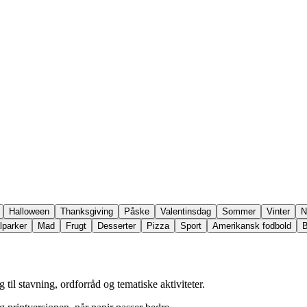
Halloween
Thanksgiving
Påske
Valentinsdag
Sommer
Vinter
N
lparker
Mad
Frugt
Desserter
Pizza
Sport
Amerikansk fodbold
B
til stavning, ordforråd og tematiske aktiviteter.