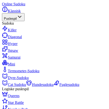
Online Sudoku
Klassisk
Puslespil
Sudoku
Killer
Diagonal
Hyper
Jigsaw
Samurai
Mini
Termometer-Sudoku
Dyre-Sudoku
Cat Sudoku
Hundesudoku
Fuglesudoku
Logiske puslespil
Queens
Star Battle