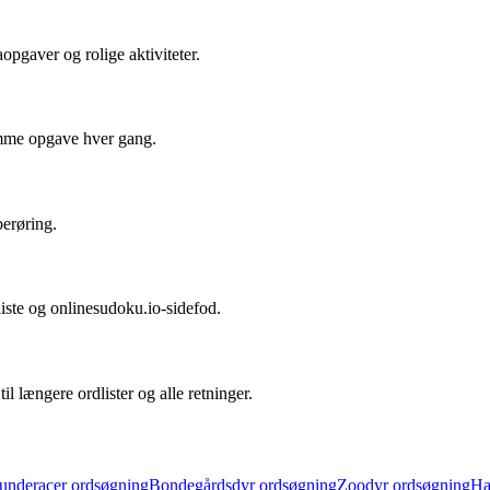
opgaver og rolige aktiviteter.
samme opgave hver gang.
berøring.
dliste og onlinesudoku.io-sidefod.
l længere ordlister og alle retninger.
underacer ordsøgning
Bondegårdsdyr ordsøgning
Zoodyr ordsøgning
Ha