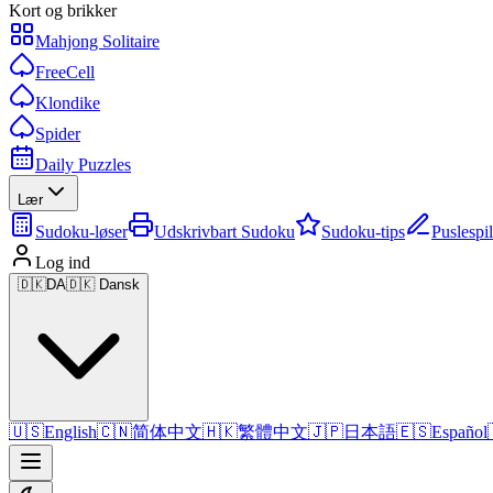
Kort og brikker
Mahjong Solitaire
FreeCell
Klondike
Spider
Daily Puzzles
Lær
Sudoku-løser
Udskrivbart Sudoku
Sudoku-tips
Puslespi
Log ind
🇩🇰
DA
🇩🇰 Dansk
🇺🇸
English
🇨🇳
简体中文
🇭🇰
繁體中文
🇯🇵
日本語
🇪🇸
Español