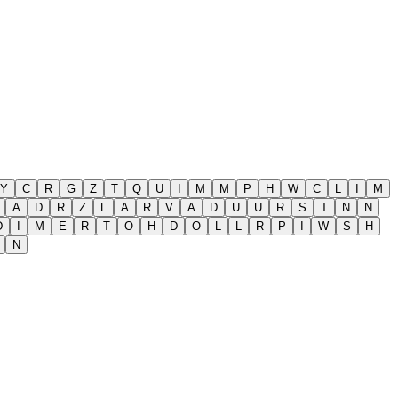
Y
C
R
G
Z
T
Q
U
I
M
M
P
H
W
C
L
I
M
A
D
R
Z
L
A
R
V
A
D
U
U
R
S
T
N
N
D
I
M
E
R
T
O
H
D
O
L
L
R
P
I
W
S
H
N