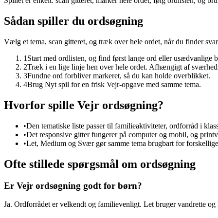
Spillet er enkelt: scan gitteret, markér hele ordet, følg ordlisten, og b
Sådan spiller du ordsøgning
Vælg et tema, scan gitteret, og træk over hele ordet, når du finder svar
1
Start med ordlisten, og find først lange ord eller usædvanlige 
2
Træk i en lige linje hen over hele ordet. Afhængigt af sværhed
3
Fundne ord forbliver markeret, så du kan holde overblikket.
4
Brug Nyt spil for en frisk Vejr-opgave med samme tema.
Hvorfor spille Vejr ordsøgning?
•
Den tematiske liste passer til familieaktiviteter, ordforråd i kl
•
Det responsive gitter fungerer på computer og mobil, og printve
•
Let, Medium og Svær gør samme tema brugbart for forskellige 
Ofte stillede spørgsmål om ordsøgning
Er Vejr ordsøgning godt for børn?
Ja. Ordforrådet er velkendt og familievenligt. Let bruger vandrette og