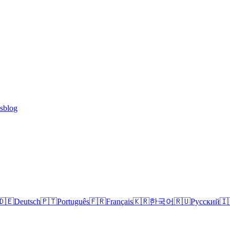
lsblog
🇩🇪
Deutsch
🇵🇹
Português
🇫🇷
Français
🇰🇷
한국어
🇷🇺
Русский
🇮