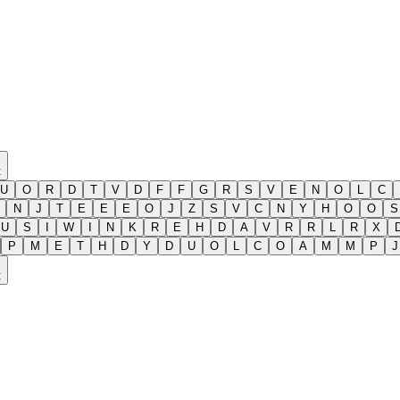
t
U
O
R
D
T
V
D
F
F
G
R
S
V
E
N
O
L
C
N
J
T
E
E
E
O
J
Z
S
V
C
N
Y
H
O
O
S
U
S
I
W
I
N
K
R
E
H
D
A
V
R
R
L
R
X
P
M
E
T
H
D
Y
D
U
O
L
C
O
A
M
M
P
J
t