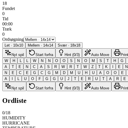
18
Fundet
0
Tid
00:00
Træk
0
Ordsøgning
Let
·
10
x
10
Mellem
·
14
x
14
Svær
·
18
x
18
Nyt spil
Start forfra
Hint (0/3)
Auto Move
Prin
W
H
L
L
W
N
N
O
O
S
N
O
M
S
T
H
G
A
T
E
N
C
A
S
R
W
R
T
W
Z
T
K
I
E
N
N
E
C
E
G
C
G
M
D
M
U
H
U
A
O
O
E
A
I
L
U
O
F
G
G
U
J
T
E
R
U
T
A
R
E
Nyt spil
Start forfra
Hint (0/3)
Auto Move
Prin
Ordliste
0
/
18
HUMIDITY
HURRICANE