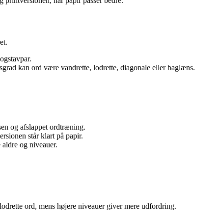
rug printversionen, når papir passer bedre.
et.
bogstavpar.
sgrad kan ord være vandrette, lodrette, diagonale eller baglæns.
assen og afslappet ordtræning.
rsionen står klart på papir.
aldre og niveauer.
 lodrette ord, mens højere niveauer giver mere udfordring.