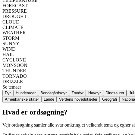
TEMPERATURE
FORECAST
PRESSURE
DROUGHT
CLOUD
CLIMATE
WEATHER
STORM
SUNNY
WIND
HAIL
CYCLONE
MONSOON
THUNDER
TORNADO
DRIZZLE
Se temaer
Dyr
Hunderacer
Bondegårdsdyr
Zoodyr
Havdyr
Dinosaurer
Jul
Amerikanske stater
Lande
Verdens hovedstæder
Geografi
Nationa
Hvad er ordsøgning?
Vejr ordsøgning samler alle svar omkring et velkendt tema og egner sig 