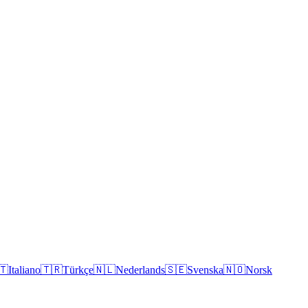
🇹
Italiano
🇹🇷
Türkçe
🇳🇱
Nederlands
🇸🇪
Svenska
🇳🇴
Norsk