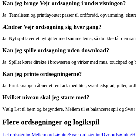
Kan jeg bruge Vejr ordsøgning i undervisningen?
Ja. Temalisten og printlayoutet passer til ordforråd, opvarmning, ekstra
Ændrer Vejr ordsøgning sig hver gang?
Ja. Nyt spil laver et nyt gitter med samme tema, så du ikke får den 
Kan jeg spille ordsøgning uden download?
Ja. Spillet kører direkte i browseren og virker med mus, touchpad og 
Kan jeg printe ordsøgningerne?
Ja. Print-knappen åbner et rent ark med titel, sværhedsgrad, gitter, or
Hvilket niveau skal jeg starte med?
Vælg Let til børn og begyndere, Mellem til et balanceret spil og Svær ti
Flere ordsøgninger og logikspil
Let ordsøgning
Mellem ordsøgning
Svær ordsøgning
Dyr ordsøgning
H