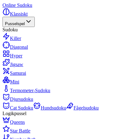
Online Sudoku
Klassiskt
Pusselspel
Sudoku
Killer
Diagonal
Hyper
Jigsaw
Samurai
Mini
Termometer-Sudoku
Djursudoku
Cat Sudoku
Hundsudoku
Fågelsudoku
Logikpussel
Queens
Star Battle