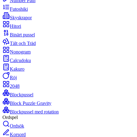
Number Path
Futoshiki
Skyskrapor
Hitori
Binärt pussel
Tält och Träd
Nonogram
Calcudoku
Kakuro
Röj
2048
Blockpussel
Block Puzzle Gravity
Blockpussel med rotation
Ordspel
Ordsök
Korsord