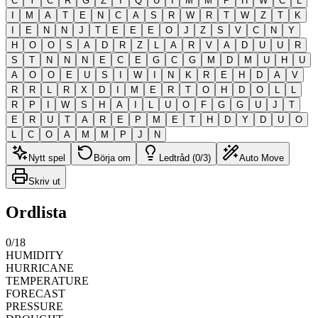
C
Y
C
R
G
Z
T
Q
U
I
M
M
P
H
W
C
L
I
M
A
T
E
N
C
A
S
R
W
R
T
W
Z
T
K
I
E
N
N
J
T
E
E
E
O
J
Z
S
V
C
N
Y
H
O
O
S
A
D
R
Z
L
A
R
V
A
D
U
U
R
S
T
N
N
N
E
C
E
G
C
G
M
D
M
U
H
U
A
O
O
E
U
S
I
W
I
N
K
R
E
H
D
A
V
R
R
L
R
X
D
I
M
E
R
T
O
H
D
O
L
L
R
P
I
W
S
H
A
I
L
U
O
F
G
G
U
J
T
E
R
U
T
A
R
E
P
M
E
T
H
D
Y
D
U
O
L
C
O
A
M
M
P
J
N
Nytt spel
Börja om
Ledtråd (0/3)
Auto Move
Skriv ut
Ordlista
0
/
18
HUMIDITY
HURRICANE
TEMPERATURE
FORECAST
PRESSURE