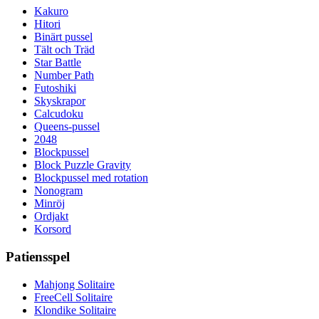
Kakuro
Hitori
Binärt pussel
Tält och Träd
Star Battle
Number Path
Futoshiki
Skyskrapor
Calcudoku
Queens-pussel
2048
Blockpussel
Block Puzzle Gravity
Blockpussel med rotation
Nonogram
Minröj
Ordjakt
Korsord
Patiensspel
Mahjong Solitaire
FreeCell Solitaire
Klondike Solitaire