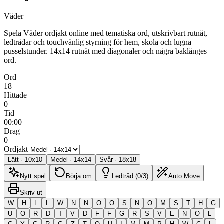
Väder
Spela Väder ordjakt online med tematiska ord, utskrivbart rutnät,
ledtrådar och touchvänlig styrning för hem, skola och lugna
pusselstunder.
14x14 rutnät med diagonaler och några baklänges
ord.
Ord
18
Hittade
0
Tid
00:00
Drag
0
Ordjakt
Lätt
·
10
x
10
Medel
·
14
x
14
Svår
·
18
x
18
Nytt spel
Börja om
Ledtråd (0/3)
Auto Move
Skriv ut
W
H
L
L
W
N
N
O
O
S
N
O
M
S
T
H
G
U
O
R
D
T
V
D
F
F
G
R
S
V
E
N
O
L