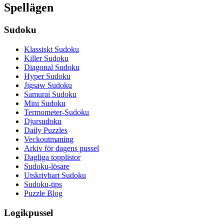
Spellägen
Sudoku
Klassiskt Sudoku
Killer Sudoku
Diagonal Sudoku
Hyper Sudoku
Jigsaw Sudoku
Samurai Sudoku
Mini Sudoku
Termometer-Sudoku
Djursudoku
Daily Puzzles
Veckoutmaning
Arkiv för dagens pussel
Dagliga topplistor
Sudoku-lösare
Utskrivbart Sudoku
Sudoku-tips
Puzzle Blog
Logikpussel