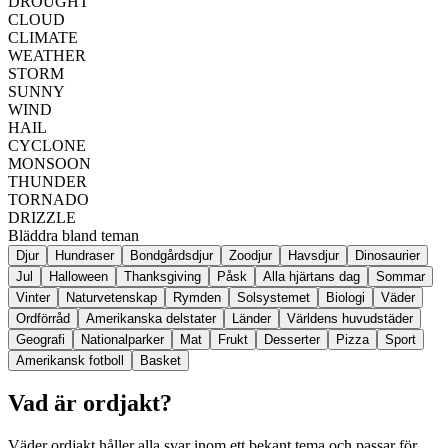
DROUGHT
CLOUD
CLIMATE
WEATHER
STORM
SUNNY
WIND
HAIL
CYCLONE
MONSOON
THUNDER
TORNADO
DRIZZLE
Bläddra bland teman
Djur
Hundraser
Bondgårdsdjur
Zoodjur
Havsdjur
Dinosaurier
Jul
Halloween
Thanksgiving
Påsk
Alla hjärtans dag
Sommar
Vinter
Naturvetenskap
Rymden
Solsystemet
Biologi
Väder
Ordförråd
Amerikanska delstater
Länder
Världens huvudstäder
Geografi
Nationalparker
Mat
Frukt
Desserter
Pizza
Sport
Amerikansk fotboll
Basket
Vad är ordjakt?
Väder ordjakt håller alla svar inom ett bekant tema och passar för