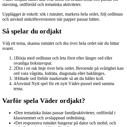
stavning, ordförråd och tematiska aktiviteter.
Upplägget är enkelt: sök i rutnätet, markera hela ordet, följ ordlistan
och använd utskriftsversionen när papper passar bättre.
Så spelar du ordjakt
Välj ett tema, skanna rutnätet och dra över hela ordet när du hittar
svaret.
1
Börja med ordlistan och leta först efter längre ord eller
ovanliga bokstavspar.
2
Dra i en rak linje över hela ordet. Beroende på svårighet kan
ord vara vågräta, lodräta, diagonala eller baklänges.
3
Hittade ord förblir markerade så att du håller koll.
4
Använd Nytt spel för ett nytt Väder-pussel med samma
tema.
Varför spela Väder ordjakt?
•
Den tematiska listan passar familjeaktiviteter, ordförråd i
klassrummet och avslappnad ordträning.
•
Det responsiva rutnätet fungerar på dator och mobil, och