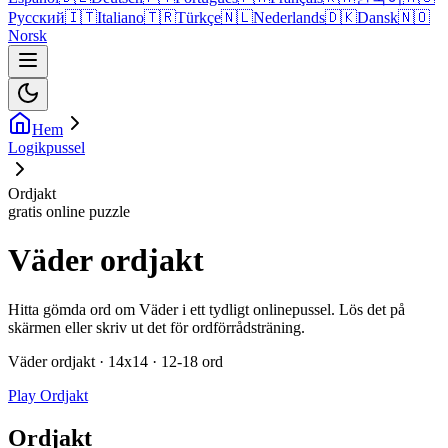
Русский
🇮🇹
Italiano
🇹🇷
Türkçe
🇳🇱
Nederlands
🇩🇰
Dansk
🇳🇴
Norsk
Hem
Logikpussel
Ordjakt
gratis online puzzle
Väder ordjakt
Hitta gömda ord om Väder i ett tydligt onlinepussel. Lös det på
skärmen eller skriv ut det för ordförrådsträning.
Väder ordjakt · 14x14 · 12-18 ord
Play Ordjakt
Ordjakt