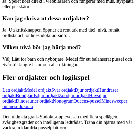
Ja. Spelet körs direkt i webbläsaren och fungerar med mus, styrplatta
eller pekskärm.
Kan jag skriva ut dessa ordjakter?
Ja. Utskriftsknappen öppnar ett rent ark med titel, nivå, rutnät,
ordlista och onlinesudoku.io-sidfot.
Vilken nivå bör jag börja med?
Välj Lätt för barn och nybörjare, Medel för ett balanserat pussel och
Svår för längre listor och alla riktningar.
Fler ordjakter och logikspel
Lätt ordjakt
Medel ordjakt
Svår ordjakt
Djur ordjakt
Hundraser
ordjakt
Bondgårdsdjur ordjakt
Zoodjur ordjakt
Havsdjur
ordjakt
Dinosaurier ordjakt
Nonogram
Queens-pussel
Minesweeper
onlinesudoku.io
Den ultimata gratis Sudoku-upplevelsen med flera spellägen,
svårighetsgrader och intelligenta ledtrådar. Träna din hjärna med vår
vackra, reklamfria pusselplattform.