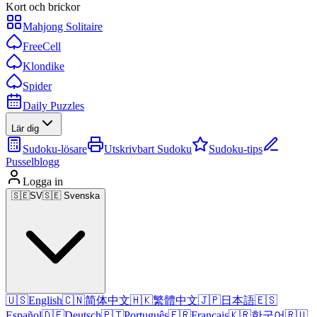
Kort och brickor
Mahjong Solitaire
FreeCell
Klondike
Spider
Daily Puzzles
Lär dig
Sudoku-lösare
Utskrivbart Sudoku
Sudoku-tips
Pusselblogg
Logga in
🇸🇪
SV
🇸🇪 Svenska
🇺🇸
English
🇨🇳
简体中文
🇭🇰
繁體中文
🇯🇵
日本語
🇪🇸
Español
🇩🇪
Deutsch
🇵🇹
Português
🇫🇷
Français
🇰🇷
한국어
🇷🇺